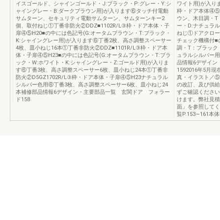
イスゴールド、シャインゴールド・J:ブラック・P:グレー・Y:シ
ワイト用)が入りま
ャイングレー・B:ダークブラウン用)が入ります⑥タッチ付電動
枠・ドア本体④⑤
サムターン、セキュリティ電動サムターン、サムターンキー2
ウン、木目調・T
個、取付ねじ①丁番非防火②DDZ■1102R/L③枠・ドア本体・子
ー・D:ナチュラ
扉④⑤H20■の中には色記号(G:オータムブラウン・T:ブラック・
ねじ①ドアクローザ
K:シャイングレー用)が入ります⑥丁番2枚、高さ調整スペーサー
チェック機構付■
4枚、皿小ねじ16本①丁番非防火②DDZ■1101R/L③枠・ドア本
調・T：ブラック
体・子扉④⑤H23■の中には色記号(G:オータムブラウン・T:ブラ
ュラルシルバー用
ック・W:ホワイト・K:シャイングレー・Z:ゴールド用)が入りま
品情報6デザイン
す⑥丁番3枚、高さ調整スペーサー6枚、皿小ねじ24本①丁番非
1592016年5
防火②D5GZ1702R/L③枠・ドア本体・子扉④⑤H23ナチュラル
真・イラスト／⑤
シルバー色用⑥丁番3枚、高さ調整スペーサー6枚、皿小ねじ24
の改訂、及び供給
本補修部品情報6デザイン・主要部品一覧 玄関ドア フォラー
ずご確認ください
ド158
けます。弊社見積
面」を参照してくだ
覧P.153∼161本