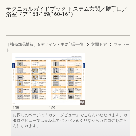
テクニカルガイドブック トステム玄関／勝手口／
浴室ドア 158-159(160-161)
［補修部品情報］6.デザイン・主要部品一覧
玄関ドア
フォラー
ド
158
159
お探しのページは「カタログビュー」でごらんいただけます。カ
タログビューではweb上でパラパラめくりながらカタログをごら
んになれます。