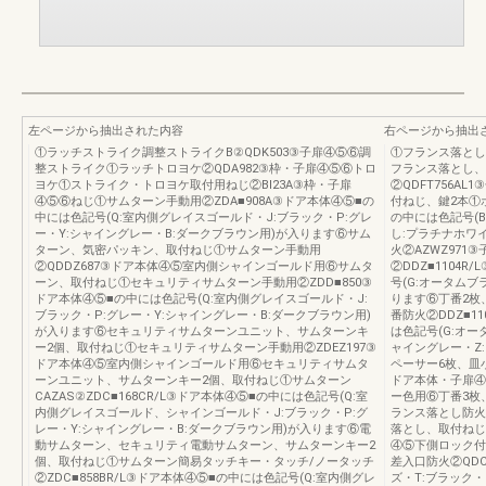
左ページから抽出された内容
右ページから抽出
①ラッチストライク調整ストライクB②QDK503③子扉④⑤⑥調
①フランス落とし
整ストライク①ラッチトロヨケ②QDA982③枠・子扉④⑤⑥トロ
フランス落とし、
ヨケ①ストライク・トロヨケ取付用ねじ②BI23A③枠・子扉
②QDFT756A
④⑤⑥ねじ①サムターン手動用②ZDA■908A③ドア本体④⑤■の
付ねじ、鍵2本①ポ
中には色記号(Q:室内側グレイスゴールド・J:ブラック・P:グレ
の中には色記号(B
ー・Y:シャイングレー・B:ダークブラウン用)が入ります⑥サム
し:プラチナホワ
ターン、気密パッキン、取付ねじ①サムターン手動用
火②AZWZ97
②QDDZ687③ドア本体④⑤室内側シャインゴールド用⑥サムタ
②DDZ■1104
ーン、取付ねじ①セキュリティサムターン手動用②ZDD■850③
号(G:オータムブ
ドア本体④⑤■の中には色記号(Q:室内側グレイスゴールド・J:
ります⑥丁番2枚
ブラック・P:グレー・Y:シャイングレー・B:ダークブラウン用)
番防火②DDZ■1
が入ります⑥セキュリティサムターンユニット、サムターンキ
は色記号(G:オー
ー2個、取付ねじ①セキュリティサムターン手動用②ZDEZ197③
ャイングレー・Z
ドア本体④⑤室内側シャインゴールド用⑥セキュリティサムタ
ペーサー6枚、皿小
ーンユニット、サムターンキー2個、取付ねじ①サムターン
ドア本体・子扉④
CAZAS②ZDC■168CR/L③ドア本体④⑤■の中には色記号(Q:室
ー色用⑥丁番3枚
内側グレイスゴールド、シャインゴールド・J:ブラック・P:グ
ランス落とし防火
レー・Y:シャイングレー・B:ダークブラウン用)が入ります⑥電
落とし、取付ねじ①
動サムターン、セキュリティ電動サムターン、サムターンキー2
④⑤下側ロック付
個、取付ねじ①サムターン簡易タッチキー・タッチ/ノータッチ
差入口防火②QDC
②ZDC■858BR/L③ドア本体④⑤■の中には色記号(Q:室内側グレ
ズ・T:ブラック・