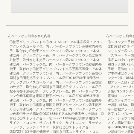
左ページから抽出された内容
右ページから抽出
①把手グリップハンドル②ZDC154C③ドア本体④⑤外：グリッ
①シリンダー手動
プグレイスゴールド色、内：バーダークブラウン色⑥室内外把
②D5GZ1901
手、取付ねじ①把手グリップハンドル②ZDC155C③ドア本体
シリンダー⑥シリ
④⑤外：グリップグレー色、内：バーダークブラウン色⑥室内
（スマートキー防
外把手、取付ねじ①把手バーハンドル②ZDC156C③ドア本体
④⑤▲の中には数
④⑤外：バーブラック色、内：バーダークブラウン色⑥室内外
和ロック製URシ
把手、取付ねじ①把手グリップハンドル②手配不可③ドア本体
手動・電気錠（ス
④⑤外：グリップブラウン色、内：バーダークブラウン色⑥①
ア本体④⑤グレイ
両開き用固定把手グリップハンドル②ZDC157B③子扉④⑤外：
ンダー2個、鍵5
グリップグレイスゴールド色、内：バーダークブラウン色⑥室
犯アラーム除）②
内外把手、取付ねじ①両開き用固定把手グリップハンドル②手
（2：グレー・3
配不可③子扉④⑤外：グリップグレー色、内：バーダークブラ
ク製DNシリンダ
ウン色⑥①両開き用固定把手バーハンドル②ZDC159B③子扉
電気錠（スマート
④⑤外：バーブラック色、内：バーダークブラウン色⑥室内外
④⑤グレイスゴー
把手、取付ねじ①両開き用固定把手グリップハンドル②手配不
ー2個、鍵5本、
可③子扉④⑤外：グリップブラウン色、内：バーダークブラウ
キー防犯アラーム
ン色⑥①ラッチ箱錠②QDD688③ドア本体④⑤⑥ラッチ箱錠、取
数字（2：グレー
付ねじ①ストライクセット②DFZZ111③枠④⑤片開き用⑥スト
シン・ショウワ製
ライク、トロヨケ、サブストライク、サブトロヨケ、ラッチス
メイン箱錠手動・
トライク、ラッチトロヨケ、取付ねじ①ストライクセット
キー2004/03
②DFZZ113③子扉④⑤親子・両開き用⑥ストライク、トロヨ
ン箱錠①サブ箱錠