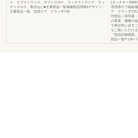
ケ、サブストライク、サブトロヨケ、ラッチストライク、ラッ
(タッチキー200
チトロヨケ、取付ねじ■主要部品一覧補修部品情報6デザイン・
④⑤⑥サブ箱錠補
主要部品一覧 玄関ドア グランザ130
ア グランザ131
付部位／④写真・
の変更、価格の改
で発注時に必ずご
もご覧いただけま
「部品詳細画面」
部品一覧P.130∼1