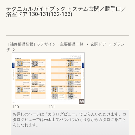
テクニカルガイドブック トステム玄関／勝手口／
浴室ドア 130-131(132-133)
［補修部品情報］6.デザイン・主要部品一覧
玄関ドア
グラン
ザ
130
131
お探しのページは「カタログビュー」でごらんいただけます。カ
タログビューではweb上でパラパラめくりながらカタログをごら
んになれます。