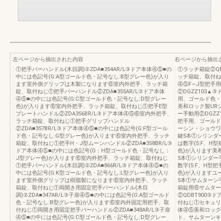
左ページから抽出された内容
右ページから抽出
①把手バーハンドル(木目調)②ZDA■354AR/L③ドア本体④⑤■の
①ラッチ箱錠②QD
中には色記号(G:A型ゴールド色・記号なし:B型グレー色)が入り
ッチ箱錠、取付ね
ます室外側グリップは木製になります⑥室内外把手、ラッチ箱
④⑤F∼J型把手
錠、取付ねじ①把手バーハンドル②ZDA■355AR/L③ドア本体
②DGZZ103▲
④⑤■の中には色記号(G:C型ゴールド色・記号なし:D型グレー
用、ゴールド色・
色)が入ります⑥室内外把手、ラッチ箱錠、取付ねじ①把手E型
美和ロック製UR
プレートハンドル②ZDA356BR/L③ドア本体④⑤⑥室内外把手、
ー手動用②DGZZ
ラッチ箱錠、取付ねじ①把手グリップハンドル
把手用、ゴールド
②ZDA■357BR/L③ドア本体④⑤■の中には色記号(G:F型ゴール
ーシン・ショウワ
ド色・記号なし:G型グレー色)が入ります⑥室内外把手、ラッチ
鍵5本①シリンダ
箱錠、取付ねじ①把手H・J型ムーンハンドル②ZDA■358BR/L③
は数字(5:F、H
ドア本体④⑤■の中には色記号(G：H型ゴールド色・記号なし：
色)が入ります美
J型グレー色)が入ります⑥室内外把手、ラッチ箱錠、取付ねじ
5本①シリンダー
①把手バーハンドル(木目調)②ZDA■866R/L③ドア本体④⑤■の
数字(5:F、H型
中には色記号(G:K型ゴールド色・記号なし:L型グレー色)が入り
色)が入りますユ
ます室外側グリップは樹脂製になります⑥室内外把手、ラッチ
5本①サムターン
箱錠、取付ねじ①両開き用固定把手バーハンドル(木目
箱錠用⑥サムター
調)②ZDA■347AR/L③子扉④⑤■の中には色記号(G:A型ゴールド
②QDBT900
色・記号なし:B型グレー色)が入ります⑥室内外固定用把手、取
付ねじ①セキュリテ
付ねじ①両開き用固定把手バーハンドル②ZDA■348AR/L③子扉
体④⑤美和ロック
④⑤■の中には色記号(G:C型ゴールド色・記号なし:D型グレー
ト、サムターンキ