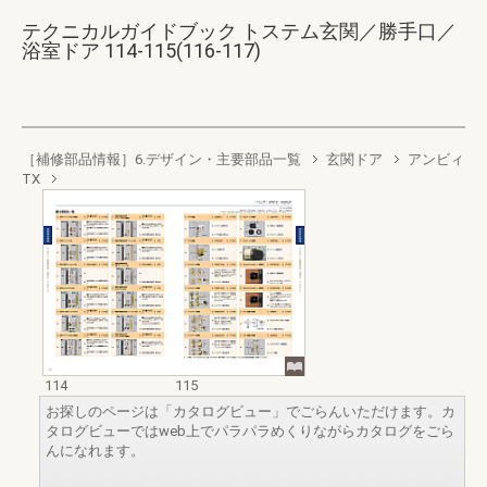
テクニカルガイドブック トステム玄関／勝手口／
浴室ドア 114-115(116-117)
［補修部品情報］6.デザイン・主要部品一覧
玄関ドア
アンビィ
TX
114
115
お探しのページは「カタログビュー」でごらんいただけます。カ
タログビューではweb上でパラパラめくりながらカタログをごら
んになれます。