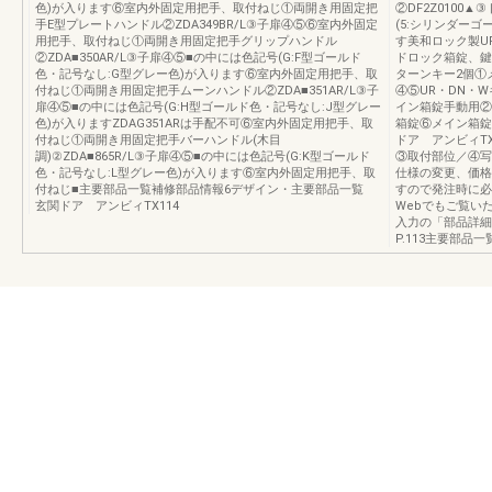
色)が入ります⑥室内外固定用把手、取付ねじ①両開き用固定把
②DF2Z010
手E型プレートハンドル②ZDA349BR/L③子扉④⑤⑥室内外固定
(5:シリンダーゴ
用把手、取付ねじ①両開き用固定把手グリップハンドル
す美和ロック製U
②ZDA■350AR/L③子扉④⑤■の中には色記号(G:F型ゴールド
ドロック箱錠、鍵
色・記号なし:G型グレー色)が入ります⑥室内外固定用把手、取
ターンキー2個①
付ねじ①両開き用固定把手ムーンハンドル②ZDA■351AR/L③子
④⑤UR・DN・
扉④⑤■の中には色記号(G:H型ゴールド色・記号なし:J型グレー
イン箱錠手動用②
色)が入りますZDAG351ARは手配不可⑥室内外固定用把手、取
箱錠⑥メイン箱錠
付ねじ①両開き用固定把手バーハンドル(木目
ドア アンビィTX
調)②ZDA■865R/L③子扉④⑤■の中には色記号(G:K型ゴールド
③取付部位／④写
色・記号なし:L型グレー色)が入ります⑥室内外固定用把手、取
仕様の変更、価格
付ねじ■主要部品一覧補修部品情報6デザイン・主要部品一覧
すので発注時に必
玄関ドア アンビィTX114
Webでもご覧い
入力の「部品詳細
P.113主要部品一覧