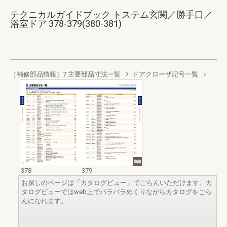
テクニカルガイドブック トステム玄関／勝手口／
浴室ドア 378-379(380-381)
［補修部品情報］7.主要部品寸法一覧
ドアクローザ記号一覧
378
379
お探しのページは「カタログビュー」でごらんいただけます。カ
タログビューではweb上でパラパラめくりながらカタログをごら
んになれます。