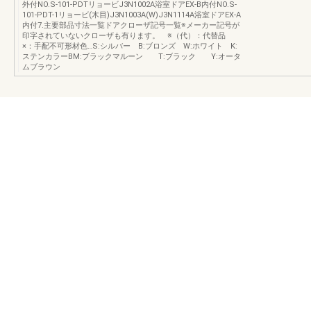
外付NO.S-101-PDTリョービJ3N1002A浴室ドアEX-B内付NO.S-
101-PDT-1リョービ(木目)J3N1003A(W)J3N1114A浴室ドアEX-A
内付7.主要部品寸法一覧ドアクローザ記号一覧※メーカー記号が
印字されていないクローザも有ります。 ※（代）：代替品
×：手配不可形材色…S:シルバー B:ブロンズ W:ホワイト K:
ステンカラーBM:ブラックマルーン T:ブラック Y:オータ
ムブラウン