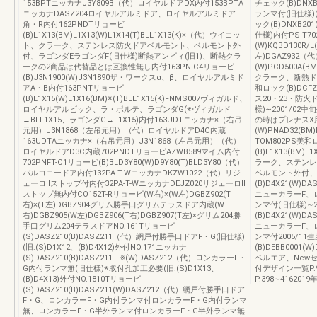
153BPTニッカナJ3Y809B（代）ロイヤルドアDX内付153BPTA
チェック(B)DNXB
ニッカナDASZ204ロイヤルアルミドア、ロイヤルアルミドア
ランマ付(旧仕様)(旧
角・R内付162PNDTリョービ
ック(B)DNXB20
(B)L1X13(BM)L1X13(W)L1X14(T)BLL1X13(K)×（代）ウイコッ
仕様)内付PS-T
ト、クラーク、ステンレス防火ドアベルモント、ベルモント外
(W)KQBD130R/L
付、ラゴンダEラゴンダF(旧仕様)断熱アンビィ(旧1)、断熱クラ
左)DGAZ932
ークの2商品は代替品とは互換性無し内付163PN-C4リョービ
(W)PCD500A(
(B)J3N1900(W)J3N1890ザ・ワークスα、β、ロイヤルアルミド
クラーク、断熱ドア
アA・B内付163PNTリョービ
和ロック(B)DCFZ
(B)L1X15(W)L1X16(BM)※(T)BLL1X15(K)FNMS007ヴィガルド、
ス20・23・防火
ロイヤルアルビック、ラ・ポルテ、ラゴンダG(※ヴィガルド
様)∼2001/0
→BLL1X15、ラゴンダG→L1X15)内付163UDTニッカナ×（右吊
の時はプレナスX用
元用）J3N1868（左吊元用）（代）ロイヤルドアD4C内蔵
(W)PNAD32(B
163UDTAニッカナ×（右吊元用）J3N1868（左吊元用）（代）
TOM802PS美和
ロイヤルドアD3C内蔵702PNDTリョービAZWB589マイム内付
(B)L1X13(BM)L
702PNFT-C1リョービ(B)BLD3Y80(W)D9Y80(T)BLD3Y80（代）
ラーク、ステンレ
バルコニードア内付132PA-T-WニッカナDKZW1022（代）リジ
ベルモント外付、ラ
ェーロⅡストップ付内付32PA-T-WニッカナDEJZ020リジェーロⅡ
(B)D4X21(W)DA
ストップ無内付CO152T-Rリョービ(W右)×(W左)DGBZ902(T
ニューカラーF、
右)×(T左)DGBZ904グリム勝手口グリムテラスドア内蔵(W
ンマ付(旧仕様)∼2
右)DGBZ905(W左)DGBZ906(T右)DGBZ907(T左)×グリム204勝
(B)D4X21(W)DA
手口グリム204テラスドアNO.161Tリョービ
ニューカラーF、
(S)DASZ210(B)DASZ211（代）網戸付勝手口ドアF・G(旧仕様)
ンマ付2005/11
(旧:(S)D1X12、(B)D4X12)外付NO.171ニッカナ
(B)DEBB0001(W
(S)DASZ210(B)DASZ211 ※(W)DASZ212（代）ロンカラーF・
ベルエア、Newセリ
G内付ランマ無(旧仕様)※取付孔加工必要(旧:(S)D1X13、
付デザイン一覧P.9
(B)D4X13)外付NO.1810Tリョービ
P.398∼416201
(S)DASZ210(B)DASZ211(W)DASZ212（代）網戸付勝手口ドア
F・G、ロンカラーF・G内付ランマ付ロンカラーF・G内付ランマ
無、ロンカラーF・G半外ランマ付ロンカラーF・G半外ランマ無