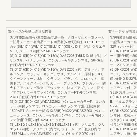
左ページから抽出された内容
右ページから抽出
378補修部品情報7主要部品寸法一覧 クローザ記号一覧メーカ
379補修部品情
ー記号メーカー名商品コード商品名(50音順)納まり132P-Tニッ
ー記号メーカー名商
カナ(B)L1X11(W)L1X12(T)BLL1X11(K)BKL1X11（代）クリエラ
32P（カバー付
N、リジェーロ内付152DAPTAニッカナ
(B)DNXB201(W
(S)D1X15(B)D4X15(Y)D4X15(W)DASZ205(T)BLD4X15（代）プ
ード(旧仕様)∼20
リンスG、パリカラーG、ロンカラーG半外ランマ無、204G(旧
(B)DNXB201(W
仕様)内付152DAPTFニッカナ
ード2006/05生
(S)D1X16(B)D4X16(Y)D4X16(W)DASZ206（代）アルック、ア
(B)DNXB201(W
ルロング、ウッディ、キング、オリジナル2000、形材ドア80、
エアⅡ、ベルエアラ
クイーンクイーン木彫、クラウン、グランド、コロネット、採
産内付NO.S-32
風ドア、ハイクイーンパリカラー、プリンスF、プレカラー、防
(B)DNXB202(W
火ドアアルロング防火ドアウッディ、防火ドアプリンス、防火
エアランマ付、取替
ドアプレカラーリファイン18、ロンカラーF半外ランマ無、
S22P32リョービ
204F(旧仕様)内付152DAPTLニッカナ
(B)DNXB201(W
(S)D1X21(B)D4X21(W)DASZ202（代）ニューカラーF、ロンカ
Ⅱ、ベルエアランマ
ラーF内付ランマ付、ロンカラーF半外ランマ付(旧仕様)内付
S22PL32リョー
152DAPTLAニッカナ(S)D1X22(B)D4X22(W)DASZ203（代）ニ
(B)DNXB202(W
ューカラーG、ロンカラーG半外ランマ付、ロンカラーG内付ラ
ンマ付、取替用ベル
ンマ付(旧仕様)内付152SPTニッカナ
ック(S)D1X14(
(S)L1X10(B)L1X11(W)L1X12(T)BLL1X11（代）クリエラ、クリ
付ランマ無(旧仕様
エラ19(内付)、クリエラG(内付)リフォームドア(旧仕様)内付
(B)DNXB201(
153BPMニッカナAZWB590（代）ロイヤルドアD7C内付
エアランマ無(旧仕様)