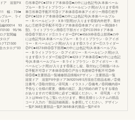
ドア 浴室PX
①吊車②PC■37③ドア本体④⑤■の中には色記号(A:本体ペール
ブルー・B:ライトブラウン・R:ペールピンク用)が入ります⑥吊
811 幅：734■
車①吊車②手配不可③ドア本体④⑤本体アイボリー用⑥①把手
ルブルー、ライ
②PC■52③ドア本体④⑤■の中には色記号(A:本体ペールブル
カタログ】
ー・R:ペールピンク・X:B-1型用)が入ります⑥室内外把手、取付
I00014 93
ねじ①把手②手配不可③ドア本体④⑤本体アイボリー用(除B-1
00 95/96
型)、ライトブラウン用⑥①下部ガイド②PCD39③ドア本体
タログ玄関編
④⑤⑥下部ガイド①スライダー②PC■456③枠④⑤上部用■の中
カタログ
には色記号(A:本体ペールブルー・B:ライトブラウン・D:アイボ
グTZ1500
リー・R:ペールピンク用)が入ります⑥スライダー①スライダー
カタログ'03
②PC■457③枠④⑤下部用■の中には色記号(A:本体ペールブル
ー・B:ライトブラウン・D:アイボリー・R:ペールピンク用)が入
ります⑥スライダー①錠②PC■42③ドア本体④⑤■の中には色記
号(A:本体ペールブルー・B:ライトブラウン・D:アイボリー・R:
ペールピンク用)が入ります⑥落とし錠、取付ねじ①樹脂パネル
②手配不可③ドア本体④⑤⑥①戸当り気密材②手配不可③枠
④⑤⑥■主要部品一覧補修部品情報6デザイン・主要部品一覧
浴室ドア 浴室PX中折ドア3692016年5月現在①部品名称／②発
注番号／③取付部位／④写真・イラスト／⑤備考／⑥同梱内容※
予告なく仕様の変更、価格の改訂、及び供給の終了をする場合
がありますので発注時に必ずご確認ください。※ ④写真・イラ
ストはWebでもご覧いただけます。弊社見積りシステムの部品
コード入力の「部品詳細画面」を参照してください。デザイン
一覧P.368主要部品一覧P.369本体代替品一覧P.419