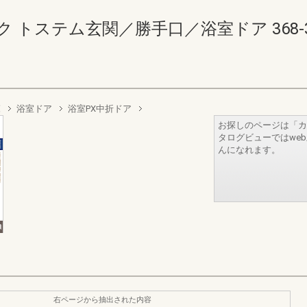
ステム玄関／勝手口／浴室ドア 368-369(
覧
浴室ドア
浴室PX中折ドア
お探しのページは「カ
タログビューではwe
んになれます。
右ページから抽出された内容