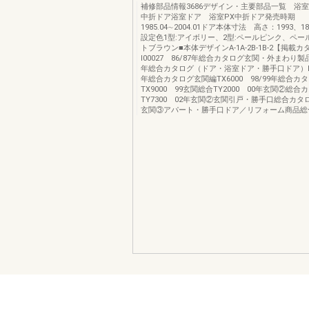
補修部品情報3686デザイン・主要部品一覧 浴室
中折ドア浴室ドア 浴室PX中折ドア発売時期
1985.04∼2004.01ドア本体寸法 高さ：1993、1
設定色1型:アイボリー、2型:ペールピンク、ペー
トブラウン■本体デザインA-1A-2B-1B-2【掲載
I00027 86/87年総合カタログ玄関・外まわり製品編
年総合カタログ（ドア・浴室ドア・勝手口ドア）IF01
年総合カタログ玄関編TX6000 98/99年総合カ
TX9000 99玄関総合TY2000 00年玄関②総合
TY7300 02年玄関②玄関引戸・勝手口総合カタロ
玄関③アパート・勝手口ドア／リフォーム商品総合