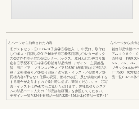
左ページから抽出された内容
右ページから抽出
①ポストセット②D1Y47③子扉④⑤⑥差入口、中受け、取付ね
補修部品情報32
じ①ポスト目隠し②D1Y46③子扉④⑤⑥目隠し①レターボック
ア︻１９８９・０
ス②D1Y41③子扉④⑤⑥レターボックス、取付ねじ①戸当り気
売時期 1989.0
密材②手配不可③枠④⑤⑥補修部品情報6デザイン・主要部品一
607、707、7
覧 汎用ドア プリンスガラスドア3262016年5月現在①部品名
ブラック■本体デ
称／②発注番号／③取付部位／④写真・イラスト／⑤備考／⑥
TT7500 92
同梱内容※予告なく仕様の変更、価格の改訂、及び供給の終了を
品一覧P.328本体
する場合がありますので発注時に必ずご確認ください。※ ④写
真・イラストはWebでもご覧いただけます。弊社見積りシステ
ムの部品コード入力の「部品詳細画面」を参照してください。
デザイン一覧P.324主要部品一覧P.325∼326本体代替品一覧P.414