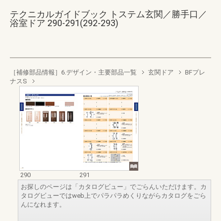
テクニカルガイドブック トステム玄関／勝手口／
浴室ドア 290-291(292-293)
［補修部品情報］6.デザイン・主要部品一覧
玄関ドア
BFプレ
ナスS
290
291
お探しのページは「カタログビュー」でごらんいただけます。カ
タログビューではweb上でパラパラめくりながらカタログをごら
んになれます。