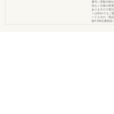
番号／③取付部位
告なく仕様の変更
ありますので発注
トはWebでもご
ード入力の「部品
覧P.290主要部品