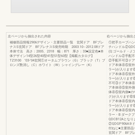
左ページから抽出された内容
右ページから抽出
補修部品情報2906デザイン・主要部品一覧 玄関ドア BFプレ
①把手カーブハン
ナスS玄関ドア BFプレナスS発売時期 2003.10∼2012.08ドア
チハンドル②QD
本体寸法 高さ：2005、2318 幅：871 厚さ：33■設定色■本
(Q:ゴールド・
体デザイン14型26型40型41型51型60型【掲載カタログ】
ハンドル②手配不
TZ3100 '03-'04玄関①オータムブラウン（G）ブラック（T）ブ
②手配不可③ドア
ロンズ艶消し（C）ホワイト（W）シャイングレー（K）
ドア本体④⑤室外
ラー)が入ります
ドア本体④⑤室外
ラー)が入ります
不可③ドア本体④
ア本体④⑤室外側
体④⑤室内側■の
ク)が入ります⑥
ドア本体④⑤室内
ラー)が入ります
ドア本体④⑤室内
ラー・B:ダーク
QDCB12Aと
②QDGP906
付ねじ■主要部
玄関ドア BFプレ