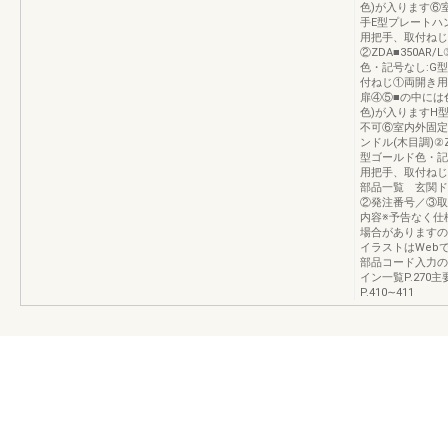
色)が入ります⑥
手E型プレートハン
用把手、取付ねじ
②ZDA■350AR
色・記号なし:G
付ねじ①両開き用固
扉④⑤■の中には
色)が入りますH
不可⑥室内外固定
ンドル(木目調)②Z
型ゴールド色・記
用把手、取付ねじ
部品一覧 玄関ドア
②発注番号／③取
内容※予告なく仕
場合がありますの
イラストはWeb
部品コード入力の
イン一覧P.270主
P.410∼411