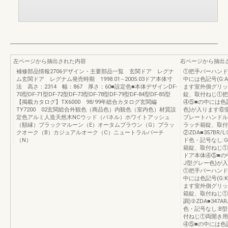
左ページから抽出された内容
右ページから抽出
補修部品情報2706デザイン・主要部品一覧 玄関ドア レグナ
①把手バーハンドル
ム玄関ドア レグナム発売時期 1998.01∼2005.03ドア本体寸
中には色記号(G:
法 高さ：2314 幅：867 厚さ：60■設定色■本体デザインDF-
ます室外側グリッ
70型DF-71型DF-72型DF-73型DF-78型DF-79型DF-84型DF-85型
錠、取付ねじ①把手
【掲載カタログ】TX6000 98/99年総合カタログ玄関編
④⑤■の中には色
TY7200 02玄関総合外観色（商品色）内観色（室内色）材質設
色)が入ります⑥
定色アルミ人造天然木NCウッド（パネル）ホワイトアッシュ
プレートハンドル②
（額縁）ブラックマルーン（E）オータムブラウン（G）ブラッ
ラッチ箱錠、取付
クオーク（B）カジュアルオーク（C）ニュートラルバーチ
②ZDA■357BR
（N）
ド色・記号なし:
箱錠、取付ねじ①把
ドア本体④⑤■の
J型グレー色)が
①把手バーハンドル
中には色記号(G:
ます室外側グリッ
箱錠、取付ねじ①
調)②ZDA■347
色・記号なし:B
付ねじ①両開き用固
④⑤■の中には色