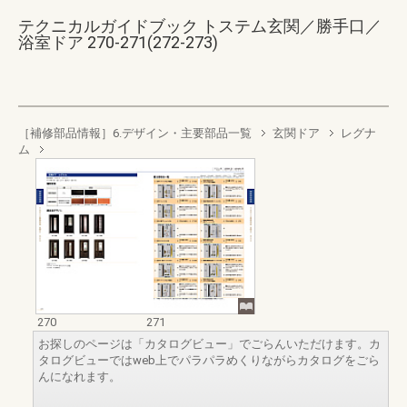
テクニカルガイドブック トステム玄関／勝手口／
浴室ドア 270-271(272-273)
［補修部品情報］6.デザイン・主要部品一覧
玄関ドア
レグナ
ム
270
271
お探しのページは「カタログビュー」でごらんいただけます。カ
タログビューではweb上でパラパラめくりながらカタログをごら
んになれます。