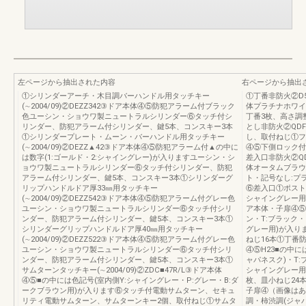
左ページから抽出された内容
右ページから抽出
①シリンダーアーチ・木目調バーハンドル用タッチキー
①丁番非防火②D5
(∼2004/09)②DEZZ342③ドア本体④⑤防犯アラーム付ブラック
体プラチナホワイ
色ユーシン・ショウワ製ニュートラルシリンダー⑥タッチ付シ
丁番3枚、高さ調
リンダー、防犯アラーム付シリンダー、鍵5本、コンスキー3本
とし非防火②QD
①シリンダープレート・ムーン・バーハンドル用タッチキー
し、取付ねじ①フラ
(∼2004/09)②DEZZ▲42③ドア本体④⑤防犯アラーム付▲の中に
④⑤下側ロック付
は数字(1:ゴールド・2:シャイングレー)が入りますユーシン・シ
差入口非防火②QD
ョウワ製ニュートラルシリンダー⑥タッチ付シリンダー、防犯
体オータムブラウ
アラーム付シリンダー、鍵5本、コンスキー3本①シリンダーグ
ト・記号なし:プ
リップハンドルドア厚33㎜用タッチキー
⑥差入口①ポスト
(∼2004/09)②DEZZ542③ドア本体④⑤防犯アラーム付グレー色
シャイングレー用⑥
ユーシン・ショウワ製ニュートラルシリンダー⑥タッチ付シリ
ア本体・子扉④⑤
ンダー、防犯アラーム付シリンダー、鍵5本、コンスキー3本①
ン・T:ブラック・
シリンダーグリップハンドルドア厚40㎜用タッチキー
グレー用)が入り
(∼2004/09)②DEZZ522③ドア本体④⑤防犯アラーム付グレー色
ねじ16本①丁番防
ユーシン・ショウワ製ニュートラルシリンダー⑥タッチ付シリ
④⑤H23■の中に
ンダー、防犯アラーム付シリンダー、鍵5本、コンスキー3本①
ャパネスク)・T:
サムターンタッチキー(∼2004/09)②ZDC■47R/L③ドア本体
シャイングレー用
④⑤■の中には色記号(室内側Y:シャイングレー・P:グレー・B:ダ
枚、皿小ねじ24本
ークブラウン用)が入ります⑥タッチ付電動サムターン、セキュ
子扉④（画像はあ
リティ電動サムターン、サムターンキー2個、取付ねじ①サムタ
調・柿渋調(ジャ