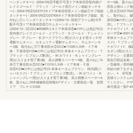
ーンタッチキー(∼2004/09)②手配不可③ドア本体④⑤室内側グ
サー6枚、皿小ねじ
レイスゴールド・ブラック・ゴールド⑥①メイン箱錠タッチキ
④⑤上側ロック無
ー(∼2004/09)②QDE915③ドア本体④⑤⑥メイン箱錠①サブ箱錠
し防火②QDF78
タッチキー(∼2004/09)②QDE906③ドア本体④⑤⑥サブ箱錠、取
し、取付ねじ、鍵
付ねじ①シリンダータッチキー(2004/10∼防犯アラーム除)②手
扉④⑤■の中には
配不可③ドア本体④⑤⑥①サムターンタッチキー
消し・T:ブラック
(2004/10∼)②ZDC■858BR/L③ドア本体④⑤■の中には色記号(Q:
チナホワイトF、
室内側グレイスゴールド・J:ブラック・G:ゴールド・Y:シャイン
ローザ②■-0001
グレー・P:グレー・B:ダークブラウン用)が入ります⑥タッチ付
本体オータムブラ
電動サムターン、セキュリティ電動サムターン、サムターンキ
スク)・T:ブラッ
ー2個、取付ねじ①丁番非防火②DDZ■1102R/L③枠・ドア本
ナホワイトF、槇
体・子扉④⑤H20■の中には色記号(G:本体オータムブラウン・T:
モダン)用)が入
ブラック・C:ブロンズ艶消し・W:ホワイト・K:シャイングレー
デザイン・主要部品
用)が入ります⑥丁番2枚、高さ調整スペーサー4枚、皿小ねじ16
現在①部品名称／
本①丁番非防火②DDZ■1101R/L③枠・ドア本体・子扉
／⑤備考／⑥同梱
④⑤H23■の中には色記号(G:本体オータムブラウン、柿渋調(ジ
供給の終了をする
ャパネスク)・T:ブラック・C:ブロンズ艶消し・W:ホワイト・K:
さい。※ ④写真
シャイングレー用)が入ります⑥丁番3枚、高さ調整スペーサー6
見積りシステムの
枚、皿小ねじ24本補修部品情報6デザイン・主要部品一覧 玄関
てください。デザイン
ドア プレナスS200
体代替品一覧P.406