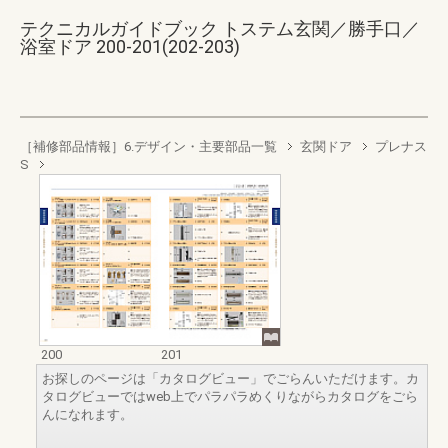
テクニカルガイドブック トステム玄関／勝手口／
浴室ドア 200-201(202-203)
［補修部品情報］6.デザイン・主要部品一覧
玄関ドア
プレナス
S
200
201
お探しのページは「カタログビュー」でごらんいただけます。カ
タログビューではweb上でパラパラめくりながらカタログをごら
んになれます。