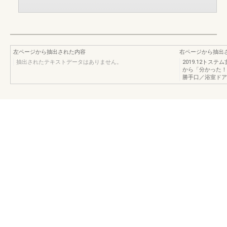
左ページから抽出された内容
右ページから抽出
抽出されたテキストデータはありません。
2019.12トス
から「分かった！
勝手口／浴室ドア