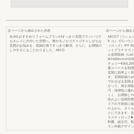
左ページから抽出された内容
右ページから抽出
6LIXILおすすめリフォームプラン♯3すっきり玄関プランいつで
ABCD7［リシェント
もキレイに片付いた空間へ。靴やモノがゴチャゴチャしがちな
R（L）-CCハウ
玄関のお悩みを、収納計画ですっきり解消。さらに、お掃除の
ィロック］IPF-30
しやすさにもこだわりました。ABCD
ットグラナスヴィスト
ル玄関収納［Lat
W1600mm×H23
チェリー¥265,2
裏スペースを利用
玄関に効率よく収
す。玄関収納/La
でかさばる玄関ま
がって、掃き掃除
汚・清掃性に優れ
くく、お掃除しや
性のよい玄関空間
ドアの下枠部に段
の上から、タイル
クにできます。玄関
ラスティロック▶P
料費、組立代、取
ラン外観デザイン