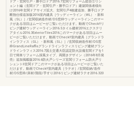
ドア・玄関引戸・勝手口ドア2016.7玄関リフォーム総合①リシ
ェント編（玄関ドア・玄関引戸・勝手口ドア）建築関係者様向
け2016年玄関ドアサイズ拡大、玄関引戸4枚建追加、勝手口ドア
断熱仕様追加版2016室内建具［ウッディーライン（WL）・新和
風（SL）］/玄関収納造作材/DS窓枠ウッディーラインこのマー
クがある項目はムービーがご覧いただけます。動画でCheck!!リ
ビング建材ウッディーライン2016.5タイル建材2016エクステリ
アタイル2016.3ExteriorTiles2016このマークがある項目はムー
ビーがご覧いただけます。動画でCheck!!室内建具［グランドラ
インラフィス（GL）・新和風（SL）］/玄関収納造作材/DS窓
枠GrandLineRaffisグランドラインラフィスリビング建材グラン
ドラインラフィス2016.7国土交通大臣認定防火設備玄関ドアを1
日で簡単リフォーム採風タイプ、両開きデザイン（2016年8月発
売）追加掲載版2016.6防火戸シリーズ玄関リフォーム防火戸リ
シェントⅡ玄関ドアこのマークがある項目はムービーがご覧いた
だけます。動画でCheck!!室内建具［ラテオ］/玄関収納/造作
材/DS窓枠/床材/階段/手すり2016リビング建材ラテオ2016.320