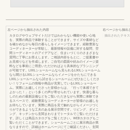
左ページから抽出された内容
右ページから抽出
カタログやウェブサイトだけではわからない機能や使い心地
抽出されたテキス
を、実際の商品で体験することができます。サイズや素材など
を確かめながら毎日の暮らしをイメージできます。経験豊富な
コーディネーターが常駐し、最新情報や設備に対する疑問、空
間コーディネートのアイデアなど、住まいづくりのさまざまな
質問に丁寧にお答えします。ご相談内容をもとに、ご提案書や
お見積りなどを作成します。ご自宅の図面や好みのイメージ資
料などを事前にご用意いただければより具体的なプランニング
が可能です。LIXILショールームなら見られるLIXILショールーム
なら聞けるLIXILショールームならイメージをかたちにできる
LIXILショールームなら試せるショールームにぜひおこしくださ
い！リフォームの情報や商品が充実しているLIXILショールー
ム。実際にお越しくださった皆様からは、「行って体感できて
よかった！」という多くの声が寄せられています。快適な暮ら
しのための最新設備などをご覧いただきながら実際に体験でき
るスペースで、経験豊富なコーディネーターが皆様のお越しを
お待ちしています。実際に商品を見て触れながらイメージづく
りができるような工夫のある展示空間です。リビング、ダイニ
ング、キッチンから玄関まわりまでトータルでご覧いただけま
す。詳しくは商品カタログをご覧ください。WEBカタログもご
覧いただくことができます。ショールームごとに展示商品が異
なりますので、詳細はホームページにてご確認ください。玄関