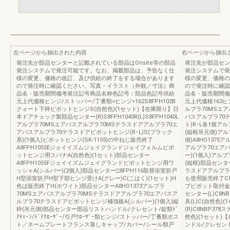
左ページから抽出された内容
右ページから抽出
発注先が部品センターと記載されている部品はOnsite等の部品
発注先が部品セン
発注システムで発注可能です。なお、掲載部品は、予告なく仕
発注システムで発
様の変更、価格の改訂、及び供給の終了をする場合があります
様の変更、価格の
ので発注時に確認ください。写真・イラスト（外観／寸法）商
ので発注時に確認
品名・販売期間備考発注記号商品名称色記号：部品色記号供給
品名・販売期間備
元上代価格ヒンジ/ストッパー/丁番類<ヒンジ>162S8FPH102B
元上代価格163ヒ
クォート下枠ピボットヒンジS(自然色)(1セット)【在庫限り】日
ルプラ70MSエ
本ドアチェック製部品センター(R)S8FPH1040R(L)S8FPH1040L
パスアルプラ70テ
アルプラ70MSエアパスアルプラ70MSテラスドアアルプラ70エ
ト)R･L各1個ア
アパスアルプラ70テラスドアピボットヒンジ(R･L)S(ブラック
(縦框吊元側)アル
系)(1個入)ピボットヒンジ(SK-1155)の中ねじ販売終了
側)A8HO137
A8FPH1055Eジェイイズムジェイグランドジェイフォルムピボ
アルプラ70エア
ットヒンジ用スパナA(自然色)(1セット)部品センター
ー)(1個入)アル
A8FPH1055Fジェイイズムジェイグランドピボットヒンジ用ワ
(縦框)部品センター(
ッシャA(シルバー)(2個入)部品センター□8FPH116取替浴室折戸
ラスドアアルプラ7
H型浴室折戸H型下部ヒンジ受けA(グレー)C(こはく)(1セット)H
も使用販売終了C
色は販売終了H(ホワイト)部品センターA8HO1373アルプラ
プピボット取付金
70MSエアパスアルプラ70MSテラスドアアルプラ70エアパスア
センター(L)C8
ルプラ70テラスドアピボットヒンジ補強板A(シルバー)(1個入)縦
具(L)C(自然色
枠(吊元側)部品センター部品リストハンドル/クレセント/錠類ﾄﾞ
(R)C8NBP3
ｱﾁｪｰﾝ/ﾄﾞｱｸﾛｰｻﾞｰ/引戸ｸﾛｰｻﾞｰ類ヒンジ/ストッパー/丁番類ポス
然色)(1セット
ト／ネームプレートフランス落しキャップ/カバー/シール類戸
ンドル/クレセント/錠