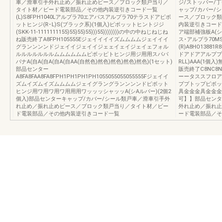
車／滑車引手外れ止め／振れ止めピース／ブロック類戸当り／
ジ/ストッパー/
タイト材／ビード電装部品／その他内装逆引きコード一覧
ャップ/カバー/
(L)S8FPH1040Lアルプラ70エアパスアルプラ70テラスドアピボ
ース／ブロック類
ットヒンジ(R･L)S(ブラック系)(1個入)ピボッットヒントジジ
内装逆引きコード
(SKK-11-1111111155)55)55)55)))55))))))))の中の中ねじねじね
ア端部補強板A(シ
ね販売終了A8FPH105555Eジェイイイイズムムムムジェイイイ
ス･アルプラ70M
グランンンンドジェイイジェイイジェェイェイジェイェフォル
(R)A8HO13881
ルルルルルルルムムムムムムピボッピトヒンジ用ジ用用スパパ
ドアドアアルププ
パナA(自A(自A(自A(自AA(自然色)然色)然色)然色)然色)(1セット)
RLL)AAA(1
部品センター
販売終了C8NC8NC
A8FA8FAA8FA8FPH1PH1PH1PH1055055055055555Fジェイイ
ーータススフロア
ズムイズムイズムムムムジェイグラングランンンンドピボット
ププトップピボッ
ヒンジ用ワ用ワ用ワ用用用ワッッッシャッッA(シAルバー)(2個2
具金金金具金金金C
個入)部品センターキャップ/カバー/シール類戸車／滑車引手外
可】】部品センタ
れ止め／振れ止めピース／ブロック類戸当り／タイト材／ビー
外れ止め／振れ止
ド電装部品／その他内装逆引きコード一覧
ード電装部品／そ