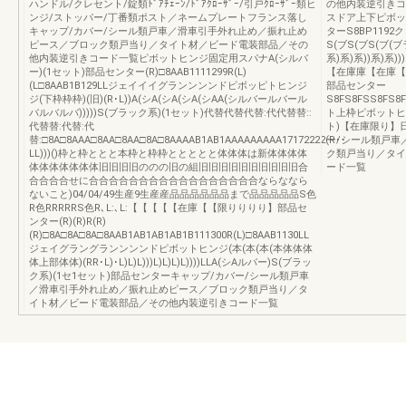
ハンドル/クレセント/錠類ﾄﾞｱﾁｪｰﾝ/ﾄﾞｱｸﾛｰｻﾞｰ/引戸ｸﾛｰｻﾞｰ類ヒ
の他内装逆引きコ
ンジ/ストッパー/丁番類ポスト／ネームプレートフランス落し
スドア上下ピボッ
キャップ/カバー/シール類戸車／滑車引手外れ止め／振れ止め
ターS8BP119
ピース／ブロック類戸当り／タイト材／ビード電装部品／その
S(ブS(ブS(ブ
他内装逆引きコード一覧ピボットヒンジ固定用スパナA(シルバ
系)系)系))系)
ー)(1セット)部品センター(R)□8AAB1111299R(L)
【在庫庫【在庫【
(L□8AAB1B129LLジェイイイグランンンンドピボッピトヒンジ
部品センター
ジ(下枠枠枠)(旧)(R･L))A(シA(シA(シA(シAA(シルバールバール
S8FS8FSS8FS8
バルバルバ)))))S(ブラック系)(1セット)代替代替代替:代代替替::
ト上枠ピボットヒ
代替替:代替:代
ト)【在庫限り】
替:□8A□8AAA□8AA□8AA□8A□8AAAAB1AB1AAAAAAAAA17172222(R･･
ー/シール類戸車
LL)))()枠と枠ととと本枠と枠枠ととととと体体体は新体体体体
ク類戸当り／タイ
体体体体体体体旧旧旧旧ののの旧の組旧旧旧旧旧旧旧旧旧旧合
ード一覧
合合合合せに合合合合合合合合合合合合合合合合合ならななら
ないこと)04/04/49生産9生産産品品品品品品まで品品品品品S色
R色RRRRRS色R､L:､L:【【【【【在庫【【限りりりり】部品セ
ンター(R)(R)R(R)
(R)□8A□8A□8A□8AAB1AB1AB1AB1B111300R(L)□8AAB1130LL
ジェイグラングランンンンドピボットヒンジ(本(本(本(本体体体
体上部体体)(RR･L)･L)L)L)))L)L)L)L))))LLA(シAルバー)S(ブラッ
ク系)(1セ1セット)部品センターキャップ/カバー/シール類戸車
／滑車引手外れ止め／振れ止めピース／ブロック類戸当り／タ
イト材／ビード電装部品／その他内装逆引きコード一覧