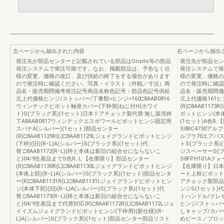
左ページから抽出された内容
右ページから抽出
発注先が部品センターと記載されている部品はOnsite等の部品
発注先が部品セン
発注システムで発注可能です。なお、掲載部品は、予告なく仕
発注システムで発
様の変更、価格の改訂、及び供給の終了をする場合があります
様の変更、価格の
ので発注時に確認ください。写真・イラスト（外観／寸法）商
ので発注時に確認
品名・販売期間備考発注記号商品名称色記号：部品色記号供給
品名・販売期間備
元上代価格ヒンジ/ストッパー/丁番類<ヒンジ>160□8AAB0816
元上代価格161ヒ
ウィンテックピボット軸座カバー(下枠側)ねじ付H(ホワイ
(R)□8AAB117
ト)S(ブラック系)(1セット)日本ドアチェック製代替:無し販売終
ボットヒンジ(本体下
了A8AAB0817ウィンテックエスポワールピボットヒンジ固定用
(1セット)A色R
スパナA(シルバー)(1セット)部品センター
S8BC4730ア
(R)□8AAB1129R(L)□8AAB1129Lジェイグランドピボットヒンジ
ルプラ70エアパ
(下枠)(旧)(R･L)A(シルバー)S(ブラック系)(1セット)代
トS(ブラック系)
替:□8AAB1172(R･L)(枠と本体は新旧の組合せにならないこ
ジスペーサーS(
と)04/9生産品までS色R､L:【在庫限り】部品センター
S8FPH101A
(R)□8AAB1130R(L)□8AAB1130Lジェイグランドピボットヒンジ
【在庫限り】日本
(本体上部)(R･L)A(シルバー)S(ブラック系)(1セット)部品センタ
ート上框ピボット
ー(R)□8AAB1131R(L)□8AAB1131Lジェイグランドピボットヒン
アチェック製部品
ジ(本体下部)(旧)(R･L)A(シルバー)S(ブラック系)(1セット)代
ンジS(1セット
替:□8AAB1173(R･L)(枠と本体は新旧の組合せにならないこ
トハンドル/クレセント
と)04/9生産品まで代替対応(R)□8AAB1172R(L)□8AAB1172Lジェ
ヒンジ/ストッパ
イイズムジェイグランドピボットヒンジ(下枠用)(新仕様)(R･
しキャップ/カバ
L)A(シルバー)S(ブラック系)(1セット)部品センター部品リスト
めピース／ブロッ