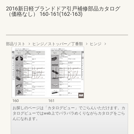
2016新日軽ブランドドア引戸補修部品カタログ
（価格なし） 160-161(162-163)
部品リスト
ヒンジ／ストッパー／丁番類
ヒンジ
160
161
お探しのページは「カタログビュー」でごらんいただけます。カ
タログビューではweb上でパラパラめくりながらカタログをごら
んになれます。