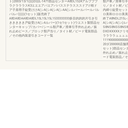
ト)2003/13/1(旧)D旧L-1471部品センターA8DL1524アルプププ
類戸車／滑車引手
ラクラララスK3エエエアパエアパパスステラスススドア//框ド
り／タイト材／ビ
ア子扉用子錠受けけA(シA(シA(シA(シAA(シルバールバールバル
内締り錠受セット
バルバ)))))(1セット)販売終了
ロ美和ロロロ美美
A8DA8DAA8DA8DL15L15L15L1533333333多目的的的片引き引
終了A8NDL215
ききききき戸錠受けA(シAルバー)(1セ1セット)ウエスト製部品セ
A(シA(シA(シ(
ンターキャップ/カバー/シール類戸車／滑車引手外れ止め／振
S8NS8NSS8NS8
れ止めピース／ブロック類戸当り／タイト材／ビード電装部品
DXDXXXXXクリ
／その他内装逆引きコード一覧
ララララュュュュ
111900000000
20ダ200000
セット)部品セン
外れ止め／振れ止
ード電装部品／そ