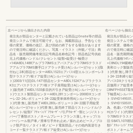
左ページから抽出された内容
右ページから抽出
発注先が部品センターと記載されている部品はOnsite等の部品
発注先が部品セン
発注システムで発注可能です。なお、掲載部品は、予告なく仕
発注システムで発
様の変更、価格の改訂、及び供給の終了をする場合があります
様の変更、価格の
ので発注時に確認ください。写真・イラスト（外観／寸法）商
ので発注時に確認
品名・販売期間備考発注記号商品名称色記号：部品色記号供給
品名・販売期間備
元上代価格ハンドル/クレセント/錠類<錠受け･軸受け
元上代価格141ハ
>140A8DL1488アルプラ70MSエアパスアルプラ70MSテラスド
>C8NDL194
アアルプラ70MS勝手口ドアラッチ受けA(シルバー)(1セット)(取
美和ロック製販売終
付ねじ2本)部品センターA8DL1523エアパス6型エルコンポーレ3
ト)代替:無し障子
型テラスドア/框ドア錠受けA(シルバー)(1セッ
ト24･22本締り錠
ト)2003/11(旧)DL-1471部品センターA8DL1524アルプラクラス
アパスDXクリモ2
K3エアパステラスドア/框ドア子扉用錠受けA(シルバー)(1セッ
店舗用ドア錠受本
ト)販売終了A8DL1533多目的片引き戸錠受けA(シルバー)(1セッ
□8NFPH5SE
ト)ウエスト製部品センターA8DL281コンポーレ2000DXコンポ
下軸受A(シルバー)
ーレ22･24レボリュート24･22錠受単体枠用A(シルバー)(1セッ
ト:SVHD149S0
ト)代替:無し販売終了A8DL283レボリュート24･22親子用錠受
ト:SVHD150S
A(シルバー)(1セット)代替:無し販売終了部品リストハンドル/ク
為、色違いで代替
レセント/錠類ﾄﾞｱﾁｪｰﾝ/ﾄﾞｱｸﾛｰｻﾞｰ/引戸ｸﾛｰｻﾞｰ類ヒンジ/ストッ
H(ホワイト)代替
パー/丁番類ポスト／ネームプレートフランス落しキャップ/カ
ラ70MSテラスド
バー/シール類戸車／滑車引手外れ止め／振れ止めピース／ブロ
旧:S8ATL10
ック類戸当り／タイト材／ビード電装部品／その他内装逆引き
類ﾄﾞｱﾁｪｰﾝ/ﾄﾞ
コード一覧テラスドア/框ドア錠受けA(シルバー)(1セッ
ポスト／ネームプ