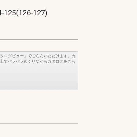
(126-127)
タログビュー」でごらんいただけます。カ
b上でパラパラめくりながらカタログをごら