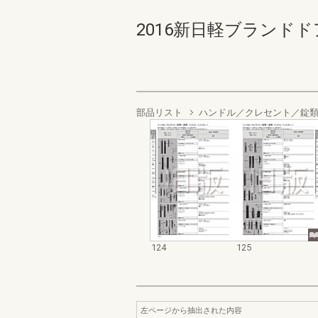
2016新日軽ブランドドア
部品リスト
ハンドル／クレセント／錠
124
125
左ページから抽出された内容