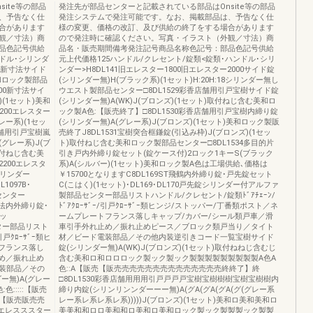
ite等の部品
発注先が部品センターと記載されている部品はOnsite等の部品
、予告なく仕
発注システムで発注可能です。なお、掲載部品は、予告なく仕
合があります
様の変更、価格の改訂、及び供給の終了をする場合があります
観／寸法）商
ので発注時に確認ください。写真・イラスト（外観／寸法）商
品色記号供給
品名・販売期間備考発注記号商品名称色記号：部品色記号供給
ドル･シリンダ
元上代価格125ハンドル/クレセント/錠類<錠類･ハンドル･シリ
00新寸法サイド
ンダー>H8DL141旧エレスター1800旧エレスター2000サイド錠
美和ロック製部品
(シリンダー無)H(ブラック系)(1セット)H:20H:18シリンダー無し
000新寸法サイ
ウエスト製部品センター□8DL1529彩香店舗用引戸宝樹サイド錠
(1セット)美和
(シリンダー無)A(WK)J(ブロンズ)(1セット)取付ねじ含む美和ロ
200エレスター
ック製A色:【販売終了】□8DL1530彩香店舗用引戸宝樹内締り錠
レー系)(1セッ
(シリンダー無)A(グレー系)J(ブロンズ)(1セット)美和ロック製販
店舗用引戸宝樹嵐
売終了J8DL1531宝樹突合框鎌錠(引込み枠)J(ブロンズ)(1セッ
グレー系)J(ブ
ト)取付ねじ含む美和ロック製部品センター□8DL1534多目的片
28取付ねじ含む美
引き戸内外締り錠セット(錠ケース付)2ロック1キーS(ブラック
2200エレスタ
系)A(シルバー)(1セット)美和ロック製A色は工場供給､価格は
シリンダー
￥15700となりますC8DL169ST飛鶴内外締り錠･戸先錠セット
1097B･
C(こはく)(1セット)･DL169･DL170戸先錠シリンダー付アルファ
センター
製部品センター部品リストハンドル/クレセント/錠類ﾄﾞｱﾁｪｰﾝ/
寸法内外締り錠･
ﾄﾞｱｸﾛｰｻﾞｰ/引戸ｸﾛｰｻﾞｰ類ヒンジ/ストッパー/丁番類ポスト／ネ
セッ
ームプレートフランス落しキャップ/カバー/シール類戸車／滑
センター部品リスト
車引手外れ止め／振れ止めピース／ブロック類戸当り／タイト
引戸ｸﾛｰｻﾞｰ類ヒ
材／ビード電装部品／その他内装逆引きコード一覧宝樹サイド
フランス落し
錠(シリンダー無)A(WK)J(ブロンズ)(1セット)取付ねねじ含むじ
め／振れ止め
含む美和ロ和ロロロック製ック製ック製製製製製製製製製A色A
装部品／その
色::A【販売【販売売売売売売売売売売売売売売終終了】終
ー無)A(グレー
□8DL1530彩香店舗用用用引戸戸戸戸宝樹宝樹樹樹宝樹宝樹樹内
:::::【販売
締り内錠(シリンリンンダーーー無)A(グA(グA(グA(グ(グレー系
【販売販売売
レー系レ系レ系レ系)))))J(ブロンズ)(1セット)美和ロ美和美和ロ
0エレスススター
美美和和ロロ美和和ロ美和ロ美和ロック製ック製製製ック製製