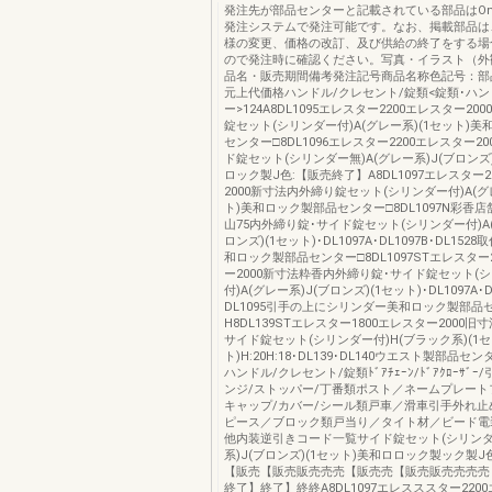
発注先が部品センターと記載されている部品はOns
発注システムで発注可能です。なお、掲載部品は
様の変更、価格の改訂、及び供給の終了をする場
ので発注時に確認ください。写真・イラスト（外
品名・販売期間備考発注記号商品名称色記号：部
元上代価格ハンドル/クレセント/錠類<錠類･ハン
ー>124A8DL1095エレスター2200エレスター20
錠セット(シリンダー付)A(グレー系)(1セット)
センター□8DL1096エレスター2200エレスター2
ド錠セット(シリンダー無)A(グレー系)J(ブロンズ)
ロック製J色:【販売終了】A8DL1097エレスター2
2000新寸法内外締り錠セット(シリンダー付)A(グ
ト)美和ロック製部品センター□8DL1097N彩香
山75内外締り錠･サイド錠セット(シリンダー付)A(
ロンズ)(1セット)･DL1097A･DL1097B･DL15
和ロック製部品センター□8DL1097STエレスター
ー2000新寸法粋香内外締り錠･サイド錠セット(
付)A(グレー系)J(ブロンズ)(1セット)･DL1097A･DL
DL1095引手の上にシリンダー美和ロック製部品
H8DL139STエレスター1800エレスター2000旧
サイド錠セット(シリンダー付)H(ブラック系)(1
ト)H:20H:18･DL139･DL140ウエスト製部品
ハンドル/クレセント/錠類ﾄﾞｱﾁｪｰﾝ/ﾄﾞｱｸﾛｰｻﾞｰ/
ンジ/ストッパー/丁番類ポスト／ネームプレート
キャップ/カバー/シール類戸車／滑車引手外れ止
ピース／ブロック類戸当り／タイト材／ビード電
他内装逆引きコード一覧サイド錠セット(シリンダ
系)J(ブロンズ)(1セット)美和ロロック製ック製J色:色
【販売【販売販売売売【販売売【販売販売売売売
終了】終了】終終A8DL1097エレスススター220