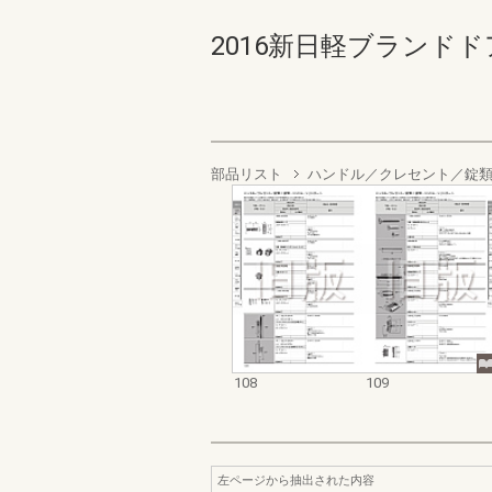
2016新日軽ブランドドア
部品リスト
ハンドル／クレセント／錠
108
109
左ページから抽出された内容