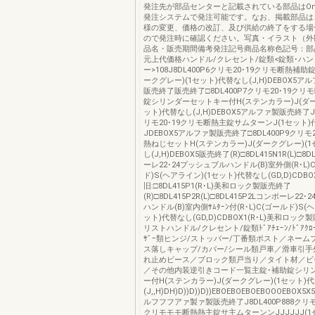
発注先が部品センターと記載されている部品はOns
発注システムで発注可能です。なお、掲載部品は
様の変更、価格の改訂、及び供給の終了をする場
ので発注時に確認ください。写真・イラスト（外
品名・販売期間備考発注記号商品名称色記号：部
元上代価格ハンドル/クレセント/錠類<錠類･ハン
ー>108J8DL400P6クリモ20･19クリモ断熱補助
ークグレー)(1セット)代替なし(J,H)DEBOX5ア
販売終了販売終了□8DL400P7クリモ20･19クリ
錠シリンダーセットキー付H(ステンカラー)J(ダー
ット)代替なし(J,H)DEBOX5アルファ製販売終了J8
リモ20･19クリモ断熱主錠サムターンJ(1セット
JDEBOX5アルファ製販売終了□8DL400P9クリモ
熱ねじセットH(ステンカラー)J(ダークグレー)(1
し(J,H)DEBOX5販売終了(R)□8DL415N1R(L)□8
ーレ22･24プッシュブルハンドル(B)室外側(R･L)
ド)S(ヘアライン)(1セット)代替なし(GD,D)CDBOX1
旧:□8DL415P1(R･L)美和ロック製販売終了
(R)□8DL415P2R(L)□8DL415P2Lコンポーレ2
ハンドル(B)室内側ｻﾑﾀｰﾝ付(R･L)C(ゴールド)S(
ット)代替なし(GD,D)CDBOX1(R･L)美和ロッ
リストハンドル/クレセント/錠類ﾄﾞｱﾁｪｰﾝ/ﾄﾞｱｸﾛｰ
ｻﾞｰ類ヒンジ/ストッパー/丁番類ポスト／ネーム
ス落しキャップ/カバー/シール類戸車／滑車引手
れ止めピース／ブロック類戸当り／タイト材／ビ
／その他内装逆引きコード一覧主錠･補助錠シリ
ー付H(ステンカラー)J(ダークグレー)(1セット)
(J,,H)DH)D))D))D))EBOEBOEBOEBOOOEBO
ルフフフアァ製ァ製販売終了J8DL400P888クリモモ
クリモモモ断熱熱主錠サ主ムターンンJJJJJJ(1