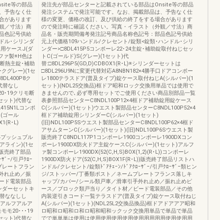
ite等の部品
発注先が部品センターと記載されている部品はOnsite等の部品
、予告なく仕
発注システムで発注可能です。なお、掲載部品は、予告なく仕
合があります
様の変更、価格の改訂、及び供給の終了をする場合があります
観／寸法）商
ので発注時に確認ください。写真・イラスト（外観／寸法）商
品色記号供給
品名・販売期間備考発注記号商品名称色記号：部品色記号供給
ドル･シリンダ
元上代価格109ハンドル/クレセント/錠類<錠類･ハンドル･シリ
錠用ケースJ(ダ
ンダー>□8DL415P5コンポーレ22･24主錠･補助錠取付ねじセッ
ルファ製※H色は
トC(ゴールド)S(グレー)(1セット)代
モ断熱主錠･補助
替:□8DL296P5(GD,D)CDBOX1(R･L)※シリンダーセットは
クグレー)(1セ
□8DL296U9Nに変更代替対応A8NBN182×4勝手口ドアコンポー
DL400P8ク
レ1800テラスドア(普及タイプ)錠ケース取付ねじA(シルバー)(1
)代替なし
セット)(NDL25交換品)框ドア昭和ロック交換用単品では使用で
20･19クリモ断
きませんので､必ず専用セットでご使用ください商品別部品一覧
セット)代替な
表参照部品センターC8NDL100P12×4框ドア補助錠用錠ケース
DL415N1Lコンポ
C(シルバー)(1セット)ウエスト製部品センターC8NDL100P52×4
C(ゴール
框ドア補助錠用シリンダーC(シルバー)(1セット)
(R･L)
(旧)NDL100P5Sウエスト製部品センターC8NDL100P62×4框ド
アサムターンC(シルバー)(1セット)(旧)NDL100P6Sウエスト製
2･24プッシュブル
販売終了C8NDL117P1コンポーレ1900コンポーレ1900DXコン
ヘアライン)(1セ
ポーレ1900DX防火ドア主錠ケースC(シルバー)(1セット)アルフ
ク製販売終了部品
ァ製コンポーレ1900DX(52(C,H,S)BOX(1,2)(R･L))コンポーレ
ｻﾞｰ/引戸ｸﾛｰ
1900DX防火ドア(52(C,H,S)BOX1F(R･L))販売終了部品リストハ
プレートフラン
ンドル/クレセント/錠類ﾄﾞｱﾁｪｰﾝ/ﾄﾞｱｸﾛｰｻﾞｰ/引戸ｸﾛｰｻﾞｰ類ヒン
外れ止め／振
ジ/ストッパー/丁番類ポスト／ネームプレートフランス落しキ
ード電装部品
ャップ/カバー/シール類戸車／滑車引手外れ止め／振れ止めピ
ンダーセットキ
ース／ブロック類戸当り／タイト材／ビード電装部品／その他
代替ななしし
内装逆引きコード一覧テラスドア(普及タイプ)錠ケース取付ねじ
X5X5アルフアルア
A(シルバー)(1セット)(NDL25L2交換品換品)框ドアドアアア昭和
モ20･･･19
ロ昭和ロ昭和ロ和ロ昭和昭和ックック交換用単品で単品で単品
セット)代替な
でで単単単は使用は使用使用使用使用使用用用用用使用使用用