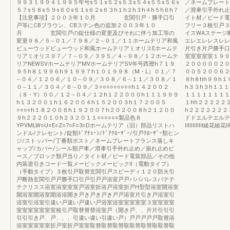
９９３１９９４１９９５年号s５１s５２s５３s５４s５５s５６s
／ネームプレート
５７s５８s５９s６０s６１s６２s６３h１h２h３h４h５h６h７
／滑車引手外れ止
【注意事項】２００３年１０月 玄関引戸・勝手口引
イト材／ビード電
戸等にCBブラウン、CBステン色の追加２００３年１０
フリー３枚引戸３
月 玄関引戸の錠仕様の変更及びそれに伴う加工等の
イスWAステージ
変更９８／５∼０１／７９８／２∼０１／１１ホームテリア和風
エレエレレスレレ
ビューウッドビューウッド和風ホームテリアミオリスEホームテ
片引き片戸勝手口
リアミオリス９７／７∼０９／３９５／４∼９８／１２ホームテ
室室室室室１９９
リアNEWSVホームテリアMVホームテリアSV年号西暦h７１９
２０００００２０
９５h８１９９６h９１９９７h１０１９９８（M・L）０１／７
００５２００６２
∼０４／１２０６／１０∼０９／３０８／６∼１１／３０８／１
８h８hh９９h１
０∼１１／３０４／６∼０９／３○○○○○○○○○h１４２００２
h３３h３h１１１
（８・Y）００／１２∼０４／１２h１２２０００h１１１９９９
１１１１１１１１
h１３２００１h１６２００４h１５２００３h１７２００５
１hh２２２２２
○○○○h１８２００６h１９２００７h２０２００８h２１２００
h２２２２２２２
９h２２２０１０h２３２０１１○○○○○○製品色８
ドドエルテエルテ
YPVMLW○U○E○Z○7○F○3○Dホームテリア（旧）部品リストハ
ⅡⅡⅡⅡⅡⅡ綾花綾
ンドル/クレセント/錠類ﾄﾞｱﾁｪｰﾝ/ﾄﾞｱｸﾛｰｻﾞｰ/引戸ｸﾛｰｻﾞｰ類ヒン
ジ/ストッパー/丁番類ポスト／ネームプレートフランス落しキ
ャップ/カバー/シール類戸車／滑車引手外れ止め／振れ止めピ
ース／ブロック類戸当り／タイト材／ビード電装部品／その他
内装逆引きコード一覧メービックメービックⅡ（電動タイプ）
（手動タイプ）３枚引戸取替玄関引戸スピーディ１２０防火引
戸断熱玄関引戸戸勝手口引戸引戸戸浴室戸戸パパパレスパテテ
テクリスス浴室浴室室室戸浴室折浴戸浴室折戸H型型浴室開浴室
開浴室開浴室開浴浴開き戸き戸き戸き戸戸浴室片引き戸浴室引
浴室引浴室引違い戸違い戸違い戸浴室浴室室室室室３室室室室
室室室室室室室枚引戸取替替替浴室戸（開き戸、、片片引引引
引引引き戸、戸、、、引違い違い引違い戸）戸戸戸戸戸取替浴
浴室室室室室折戸室折戸室室取替取替取替取取替取替取取替取