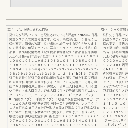
左ページから抽出された内容
右ページから抽出
発注先が部品センターと記載されている部品はOnsite等の部品
発注先が部品セン
発注システムで発注可能です。なお、掲載部品は、予告なく仕
発注システムで発
様の変更、価格の改訂、及び供給の終了をする場合があります
様の変更、価格の
ので発注時に確認ください。写真・イラスト（外観／寸法）商
ので発注時に確認
品名・販売期間備考発注記号商品名称色記号：部品色記号供給
品名・販売期間備
元上代価格商品年譜表6西暦１９７６１９７７１９７８１９７９
元上代価格7商品
１９８０１９８１１９８２１９８３１９８４１９８５１９８６
００２００１２０
１９８７１９８８１９８９１９９０１９９１１９９２１９９３
０７２００８西暦
１９９４１９９５年号s５１s５２s５３s５４s５５s５６s５７s
６h１７h１８h
５８s５９s６０s６１s６２s６３h１h２h３h４h５h６h７玄関
玄関引戸玄関引戸
引戸超高級玄関引戸紫峰飛鶴翠峰高級玄関引戸離宮彩香宝樹新
入口引違い戸出入
和風宝樹桂山新和風宝樹桂タイプ嵐山７０玄関引戸ふるさと嵐
アフリー３枚引戸
山７５店舗用引戸店舗用引戸出入口引戸出入口引戸出入口引違
ェイスWAステー
い戸テクト出入口引違い戸出入口片引き戸洋風玄関引戸エレス
花多目的片引き戸
ター（１８００）エレスター２０００メービックメービック
１９９９２０００
Ⅱ（電動タイプ）（手動タイプ）３枚引戸取替玄関引戸スピーデ
２００６２００７
ィ１２０防火引戸断熱玄関引戸勝手口引戸浴室戸パレステクリ
１４h１５h１６
ス浴室戸浴室折戸浴室折戸H型浴室開き戸浴室片引き戸浴室引違
h２２２０１１h
い戸浴室３枚引戸取替浴室戸（開き戸、片引き戸、引違い戸）
６２００９h２１
取替浴室折戸取替浴室折戸H型西暦１９７６１９７７１９７８１
０１３h２５２０
９７９１９８０１９８１１９８２１９８３１９８４１９８５１
Ⅱアーバンスライド
９８６１９８７１９８８１９８９１９９０１９９１１９９２１
ｰﾝ/ﾄﾞｱｸﾛｰｻ