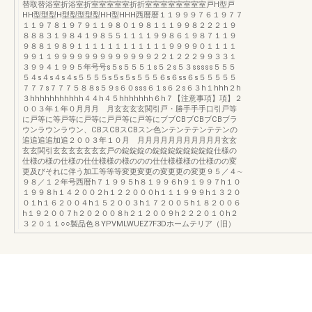
替取替浴室折浴室折室室室室室折折室室室室室室室室戸H型戸
HH型型型H型型型型型HH型HHH西暦暦１１９９９７６１９７７
１１９７８１９７９１１９８０１９８１１１９９８２２２１９
８８８３１９８４１９８５５１１１１９９８６１９８７１１９
９８８１９８９１１１１１１１１１１１１９９９９０１１１１
９９１１９９９９９９９９９９９９９２２１２２２９９３３１
３９９４１９９５年号号s５s５５５１s５２s５３sssss５５５
５４s４s４s４s５５５５s５s５s５５５６s６ss６s５５５５５
７７７s７７７５８８s５９s６０sss６１s６２s６３h１hhh２h
３hhhhhhhhhhh４４h４５hhhhhhh６h７【注意事項】項】２
００３年１年０月月月 月玄玄玄玄関引戸・勝手手手口引戸等
に戸等に等戸等に戸等に戸戸等に戸等にブブCBブCBブCBブラ
ウンラウンラウン、CBスCBスCBスン色ンテンテテンテテンの
追追追追加追２００３年１０月 月月月月月月月月月月月玄玄
玄玄関引玄玄玄玄玄玄玄戸の錠錠錠の錠錠錠錠錠錠錠錠仕様の
仕様の様の仕様の仕仕様様の様ののの仕仕様様様の仕様のの変
更及びそれに伴う加工等等等変更変更の変更更の変更９５／４∼
９８／１２年号西暦h７１９９５h８１９９６h９１９９７h１０
１９９８h１４２００２h１２２０００h１１１９９９h１３２０
０１h１６２００４h１５２００３h１７２００５h１８２００６
h１９２００７h２０２００８h２１２００９h２２２０１０h２
３２０１１○○製品色８YPVMLWUEZ7F3Dホームテリア（旧）