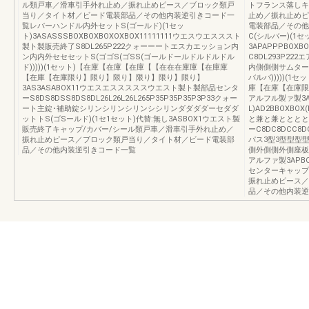
ル類戸車／滑車引手外れ止め／振れ止めピース／ブロック類戸
トフランス落しキ
当り／タイト材／ビード電装部品／その他内装逆引きコード一
止め／振れ止めピ
覧レバーハンドル内外セットS(ゴールド)(1セッ
電装部品／その他
ト)3ASASSSBOXBOXBOXOXBOX11111111ウエスウエスススト
C(シルバー)(1
製ト製販売終了S8DL265P222クォーーートエスカエッション内
3APAPPPBOXBO
ン内内外セセセットS(ゴゴS(ゴSS(ゴールドールドルドルドル
C8DL293P2
ド)))))(1セット)【在庫【在庫【在庫【【在在在庫庫【在庫庫
内側側側サムターン
【在庫【在庫限り】限り】限り】限り】限り】限り】
バルバ)))))(
3AS3ASABOX11ウエスエスススススウエスト製ト製部品センタ
庫【在庫【在庫限
ーS8DS8DSS8DS8DL26L26L26L265P35P35P35P3P33クォー
アルフル製ァ製3APP
ート主錠･補助錠シリンシリンシリンシシリンダダダダーセダダ
L)AD2BBOXBO
ットトS(ゴSールド)(1セ1セット)代替:無し3ASBOX1ウエスト製
と兼と兼とととと
販売終了キャップ/カバー/シール類戸車／滑車引手外れ止め／
ーC8DC8DCC8DC
振れ止めピース／ブロック類戸当り／タイト材／ビード電装部
パス3型3型型型型型
品／その他内装逆引きコード一覧
側外側側外側座板付
アルファ製3APBOX
センターキャップ
振れ止めピース／
品／その他内装逆