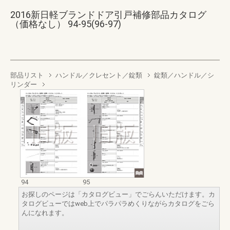
2016新日軽ブランドドア引戸補修部品カタログ
（価格なし） 94-95(96-97)
部品リスト
ハンドル／クレセント／錠類
錠類／ハンドル／シ
リンダー
94
95
お探しのページは「カタログビュー」でごらんいただけます。カ
タログビューではweb上でパラパラめくりながらカタログをごら
んになれます。