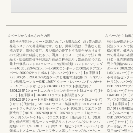
左ページから抽出された内容
右ページから抽出
発注先が部品センターと記載されている部品はOnsite等の部品
発注先が部品セン
発注システムで発注可能です。なお、掲載部品は、予告なく仕
発注システムで発
様の変更、価格の改訂、及び供給の終了をする場合があります
様の変更、価格の
ので発注時に確認ください。写真・イラスト（外観／寸法）商
ので発注時に確認
品名・販売期間備考発注記号商品名称色記号：部品色記号供給
品名・販売期間備
元上代価格ハンドル/クレセント/錠類<錠類･ハンドル･シリンダ
元上代価格95ハ
ー>94C8DL253P6コンポーレ2000コンポーレ2000防火ドアコン
ダー>(R)S8DL2
ポーレ2000DXデッドボルトC(シルバー)(1セット)【在庫限り】
L)S(シルバー)(
K2BOXF(R･L)□8DL329の錠ケースと兼用寸法変更(62→57)アル
不可部品センターC
ファ製部品センターS8DL265P1クォートレバーハンドル内外セ
外共C(シルバー)(
ットS(ゴールド)(1セット)3ASBOX1ウエスト製販売終了
C8DL293P2
S8DL265P2クォートエスカッション内外セットS(ゴールド)(1セ
C(シルバー)(1セ
ット)【在庫限り】3ASBOX1ウエスト製部品センター
L)AD2BOX(R･
S8DL265P3クォート主錠･補助錠シリンダーセットS(ゴールド)
アパス3型(新)エ
(1セット)代替:無し3ASBOX1ウエスト製販売終了S8DL265P4ク
ト)【在庫限り】アルフ
ォートラッチボルトS(シルバー)(1セット)代替:無しウエスト製
DL1019と兼用部
販売終了(R)S8DL265P5R(L)S8DL265P5Lクォート主錠ケース
スC(シルバー)(1
(R･L)S(シルバー)(1セット)ウエスト製R:【販売終了】L:【在庫
C8DL293P5エア
限り供給不可】部品センター部品リストハンドル/クレセント/
バー)(1セット)【
錠類ﾄﾞｱﾁｪｰﾝ/ﾄﾞｱｸﾛｰｻﾞｰ/引戸ｸﾛｰｻﾞｰ類ヒンジ/ストッパー/丁番
ター部品リストハンド
類ポスト／ネームプレートフランス落しキャップ/カバー/シー
引戸ｸﾛｰｻﾞｰ類