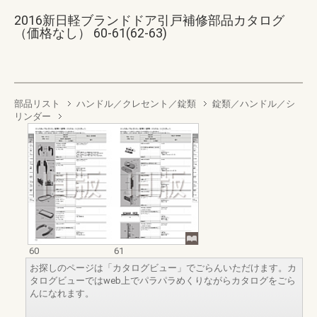
2016新日軽ブランドドア引戸補修部品カタログ
（価格なし） 60-61(62-63)
部品リスト
ハンドル／クレセント／錠類
錠類／ハンドル／シ
リンダー
60
61
お探しのページは「カタログビュー」でごらんいただけます。カ
タログビューではweb上でパラパラめくりながらカタログをごら
んになれます。