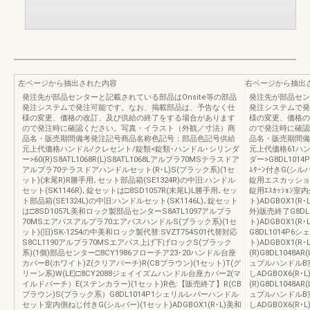
左ページから抽出された内容
右ページから抽出
発注先が部品センターと記載されている部品はOnsite等の部品
発注先が部品セン
発注システムで発注可能です。なお、掲載部品は、予告なく仕
発注システムで発
様の変更、価格の改訂、及び供給の終了をする場合があります
様の変更、価格の
ので発注時に確認ください。写真・イラスト（外観／寸法）商
ので発注時に確認
品名・販売期間備考発注記号商品名称色記号：部品色記号供給
品名・販売期間備
元上代価格ハンドル/クレセント/錠類<錠類･ハンドル･シリンダ
元上代価格61ハ
ー>60(R)S8ATL1068R(L)S8ATL1068Lアルプラ70MSテラスドア
ダー>G8DL1014
アルプラ70テラスドアハンドルセット(R･L)S(ブラック系)(1セ
ﾑﾀｰﾝ付きG(シル
ット)(末尾R)R勝手用､セット部品箱(SE1324R)の中旧:ハンドル
錠用エスカッション
セット(SK1146R)､錠セットは□8SD1057R(末尾L)L勝手用､セッ
錠用ｴｽｶｯｼｮﾝ室
ト部品箱(SE1324L)の中旧:ハンドルセット(SK1146L)､錠セット
ト)ADGBOX1(
は□8SD1057L美和ロック製部品センターS8ATL1097アルプラ
外)販売終了G8DL
70MSエアパスアルプラ70エアパスハンドルS(ブラック系)(1セ
ト)ADGBOX1
ット)(旧)SK-1254の中美和ロック製代替:SVZT754S01代替対応
G8DL1014P6
S8CL1190アルプラ70MSエアパス上げ下げロックS(ブラック
ト)ADGBOX1(
系)(1個)部品センター□8CY1986フローチア23･20ハンドル台座
(R)G8DL1048A
カバーB(ホワイト)Z(クリアバーチ)R(CBブラウン)(1セット)T(グ
ュプルハンドルB室
リーン系)W(LE)□8CY2088ジェイイズムハンドル台座カバー2(マ
しADGBOX6(
イルドバーチ）E(ステンカラー)(1セット)R色:【販売終了】R(CB
(R)G8DL1048A
ブラウン)S(ブラック系）G8DL1014P1シェリルレバーハンドル
ュプルハンドルB室
セット室内側ねじ付きG(シルバー)(1セット)ADGBOX1(R･L)美和
しADGBOX6(