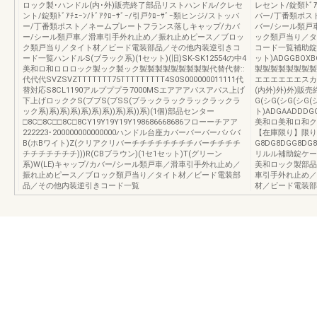
ロック製･ハンドル(内･外)販売終了部品リストハンドル/クレセ
レセント/錠類ﾄﾞｱﾁ
ント/錠類ﾄﾞｱﾁｪｰﾝ/ﾄﾞｱｸﾛｰｻﾞｰ/引戸ｸﾛｰｻﾞｰ類ヒンジ/ストッパ
パー/丁番類ポス
ー/丁番類ポスト／ネームプレートフランス落しキャップ/カバ
バー/シール類戸
ー/シール類戸車／滑車引手外れ止め／振れ止めピース／ブロッ
ック類戸当り／タ
ク類戸当り／タイト材／ビード電装部品／その他内装逆引きコ
コード一覧補助錠用ｴ
ード一覧ハンドルS(ブラック系)(1セット)(旧)SK-SK12554の中4
ット)ADGGBOX
美和ロ和ロロロック製ック製ック製製製製製製製製製代替代替::
製製製製製製製製
代代代SVZSVZTTTTTTT75TTTTTTTTT4S0S000000011111代
エエエエエエスカ
替対応S8CL1190アルプププラ7000MSエアアアパスアパス上げ
(内外)外)外)販売
下上げロッククS(ブブS(ブSS(ブラックラックラックラックラ
G(シG(シG(シG
ック系)系)系)系)系)系)系))系)系))系)(1個)部品センター
ト)ADGAADDDGGA
□8C□8C□□8C□8CY19Y19Y19Y198686668686フローーチアア
美和ロ美和ロ和ク
222223･200000000000000ハンドル台座カバーバーバーバババ
【在庫限り】限り
B(ホBワイト)Z(クリアクリバーチチチチチチチチバーチチチチ
G8DG8DGG8DG8
チチチチチチチ)))R(CBブラウン)(1セ1セット)T(グリーン
リルル補助錠ケースG
系)W(LE)キャップ/カバー/シール類戸車／滑車引手外れ止め／
美和ロック製部品
振れ止めピース／ブロック類戸当り／タイト材／ビード電装部
車引手外れ止め／
品／その他内装逆引きコード一覧
材／ビード電装部