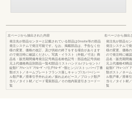
左ページから抽出された内容
右ページから抽出
発注先が部品センターと記載されている部品はOnsite等の部品
発注先が部品セン
発注システムで発注可能です。なお、掲載部品は、予告なく仕
発注システムで発
様の変更、価格の改訂、及び供給の終了をする場合があります
様の変更、価格の
ので発注時に確認ください。写真・イラスト（外観／寸法）商
ので発注時に確認
品名・販売期間備考発注記号商品名称色記号：部品色記号供給
品名・販売期間備
元上代価格商品別部品一覧42部品リストハンドル/クレセント/
元上代価格43商
錠類ﾄﾞｱﾁｪｰﾝ/ﾄﾞｱｸﾛｰｻﾞｰ/引戸ｸﾛｰｻﾞｰ類ヒンジ/ストッパー/丁番
錠類ﾄﾞｱﾁｪｰﾝ/ﾄ
類ポスト／ネームプレートフランス落しキャップ/カバー/シー
類ポスト／ネーム
ル類戸車／滑車引手外れ止め／振れ止めピース／ブロック類戸
ル類戸車／滑車引
当り／タイト材／ビード電装部品／その他内装逆引きコード一
当り／タイト材／
覧
覧