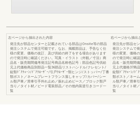
左ページから抽出された内容
右ページから抽出
発注先が部品センターと記載されている部品はOnsite等の部品
発注先が部品セン
発注システムで発注可能です。なお、掲載部品は、予告なく仕
発注システムで発
様の変更、価格の改訂、及び供給の終了をする場合があります
様の変更、価格の
ので発注時に確認ください。写真・イラスト（外観／寸法）商
ので発注時に確認
品名・販売期間備考発注記号商品名称色記号：部品色記号供給
品名・販売期間備
元上代価格商品別部品一覧36部品リストハンドル/クレセント/
元上代価格37商
錠類ﾄﾞｱﾁｪｰﾝ/ﾄﾞｱｸﾛｰｻﾞｰ/引戸ｸﾛｰｻﾞｰ類ヒンジ/ストッパー/丁番
錠類ﾄﾞｱﾁｪｰﾝ/ﾄ
類ポスト／ネームプレートフランス落しキャップ/カバー/シー
類ポスト／ネーム
ル類戸車／滑車引手外れ止め／振れ止めピース／ブロック類戸
ル類戸車／滑車引
当り／タイト材／ビード電装部品／その他内装逆引きコード一
当り／タイト材／
覧
覧