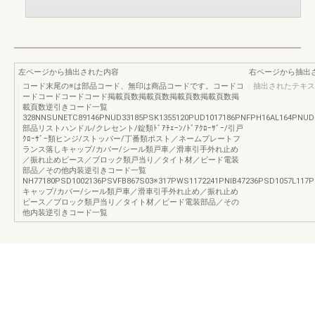
左ページから抽出された内容
右ページから抽出
コード末尾の※は部品コード、無印は商品コードです。コードコ
抽出されたテキス
ードコードコードコード掲載頁数掲載頁数掲載頁数掲載頁数掲
載頁数逆引きコード一覧
328NNSUNETC89146PNUD33185PSK1355120PUD1017186PNFPH16AL164PNUD3
部品リストハンドル/クレセント/錠類ﾄﾞｱﾁｪｰﾝ/ﾄﾞｱｸﾛｰｻﾞｰ/引戸
ｸﾛｰｻﾞｰ類ヒンジ/ストッパー/丁番類ポスト／ネームプレートフ
ランス落しキャップ/カバー/シール類戸車／滑車引手外れ止め
／振れ止めピース／ブロック類戸当り／タイト材／ビード電装
部品／その他内装逆引きコード一覧
NH77180PSD1002136PSVFB867S03※317PWS1172241PNIB47236PSD1057L117
キャップ/カバー/シール類戸車／滑車引手外れ止め／振れ止め
ピース／ブロック類戸当り／タイト材／ビード電装部品／その
他内装逆引きコード一覧