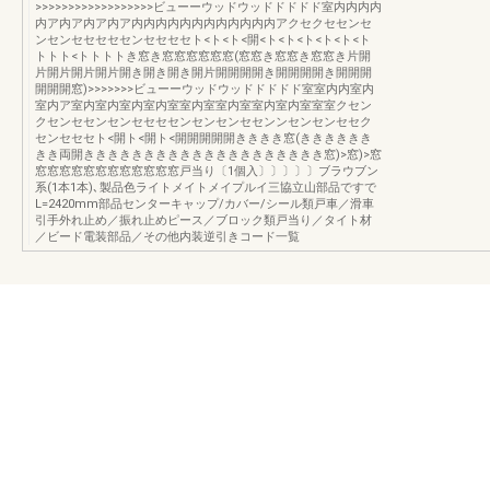
>>>>>>>>>>>>>>>>>>ビューーウッドウッドドドドド室内内内内
内ア内ア内ア内ア内内内内内内内内内内内内アクセクセセンセ
ンセンセセセセセンセセセセト<ト<ト<開<ト<ト<ト<ト<ト<ト
トトト<トトトトき窓き窓窓窓窓窓窓(窓窓き窓窓き窓窓き片開
片開片開片開片開き開き開き開片開開開開き開開開開き開開開
開開開窓)>>>>>>>ビューーウッドウッドドドドド室室内内室内
室内ア室内室内室内室内室室内室室内室室内室内室室室クセン
クセンセセンセンセセセセンセンセンセセンンセンセンセセク
センセセセト<開ト<開ト<開開開開開きききき窓(きききききき
きき両開きききききききききききききききききききき窓)>窓)>窓
窓窓窓窓窓窓窓窓窓窓窓窓戸当り〔1個入〕〕〕〕〕ブラウブン
系(1本1本)､製品色ライトメイトメイプルイ三協立山部品ですで
L=2420mm部品センターキャップ/カバー/シール類戸車／滑車
引手外れ止め／振れ止めピース／ブロック類戸当り／タイト材
／ビード電装部品／その他内装逆引きコード一覧