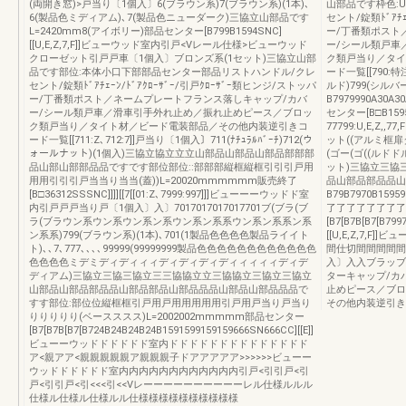
(両開き窓)>戸当り〔1個入〕6(ブラウン系)7(ブラウン系)(1本)､
山部品です枠色:
6(製品色ミディアム)､7(製品色ニューダーク)三協立山部品です
セント/錠類ﾄﾞｱﾁｪ
L=2420mm8(アイボリー)部品センター[B799B1594SNC]
ー/丁番類ポスト
[[U,E,Z,7,F]]ビューウッド室内引戸<Vレール仕様>ビューウッド
ー/シール類戸車
クローゼット引戸戸車〔1個入〕ブロンズ系(1セット)三協立山部
ク類戸当り／タイ
品です部位:本体小口下部部品センター部品リストハンドル/クレ
ード一覧[[790:特注
セント/錠類ﾄﾞｱﾁｪｰﾝ/ﾄﾞｱｸﾛｰｻﾞｰ/引戸ｸﾛｰｻﾞｰ類ヒンジ/ストッパ
ルド)799(シル
ー/丁番類ポスト／ネームプレートフランス落しキャップ/カバ
B7979990A30A
ー/シール類戸車／滑車引手外れ止め／振れ止めピース／ブロッ
センター[B□B1595
ク類戸当り／タイト材／ビード電装部品／その他内装逆引きコ
77799:U,E,Z
ード一覧[[711:Z､712:7]]戸当り〔1個入〕711(ﾅﾁｭﾗﾙﾊﾞｰﾁ)712(ウ
ット((アルミ框扉タ
ォールナット)(1個入)三協立協立立立山部品山部品山部品部部部
(ゴー(ゴ((ルド
品山部山部部品品ですです部位部位::部部部縦框縦框引引引戸用
ット)三協立三協
用用引引引戸当当り当当(蓋))L=20020mmmmmm販売終了
品山部品部品品山
[B□36312SSSNC]]]][[7[[01:Z､7999:997]]]ビューーーウッドド室
B79B7970B15
内引戸戸戸当り戸〔1個入〕入〕7017017017017701ブ(ブラ(ブ
了了了了了了了了
ラ(ブラウン系ウン系ウン系ン系ウン系ン系系ウン系ン系系ン系
[B7[B7B[B7[B79
ン系系)799(ブラウン系)(1本)､701(1製品色色色色製品ライイト
[[U,E,Z,7,
ト)､､7､777､､､､99999(99999999製品色色色色色色色色色色色色
間仕切間間間間間
色色色色ミデミディディィィディディディディィィィィディデ
入〕入入ブラッブ
ディアム)三協立三協三協立三三協協立立三協協立三協立三協立
ターキャップ/カ
山部品山部品部品品山部品部品山部品品品山部品山部品品品で
止めピース／ブロ
すす部位:部位位縦框框引戸用戸用用用用用引戸用戸当り戸当り
その他内装逆引き
りりりりり(ベースススス)L=2002002mmmmm部品センター
[B7[B7B[B7[B724B24B24B24B1591599159159666SN666CC][[E]]
ビューーウッドドドドドド室内ドドドドドドドドドドドドドド
ア<親アア<親親親親親ア親親親子ドアアアアア>>>>>>ビューー
ウッドドドドドド室内内内内内内内内内内内内引戸<引引戸<引
戸<引引戸<引<<<引<<Vレーーーーーーーーーーレル仕様ルルル
仕様ル仕様ル仕様ルル仕様様様様様様様様様様