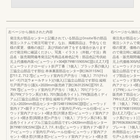
左ページから抽出された内容
右ページから抽出
発注先が部品センターと記載されている部品はOnsite等の部品
発注先が部品セン
発注システムで発注可能です。なお、掲載部品は、予告なく仕
発注システムで発
様の変更、価格の改訂、及び供給の終了をする場合があります
様の変更、価格の
ので発注時に確認ください。写真・イラスト（外観／寸法）商
ので発注時に確認
品名・販売期間備考発注記号商品名称色記号：部品色記号供給
品名・販売期間備
元上代価格内装<ビューウッド>304[B799B1590SNC][[U,E,Z,7,F]]
元上代価格305内装<ビ
ビューウッドクローゼット折戸丁番〔1個入〕ブラック系(1個入)
ビューウッドクロ
三協立山部品です部位:本体裏面部品センター[B□36311SNC]
協立山部品ですピ
[[711:Z､712:7]]ビューウッド室内引戸戸当り〔1個入〕711(ﾅﾁｭﾗ
イプ部品センター[B□A
ﾙﾊﾞｰﾁ)712(ウォールナット)(1個入)三協立山部品です部位:縦框
ビューウッド室内
引戸用戸当り(蓋)L=2020mm販売終了[B□36312SNC][[701:Z､
内アクセント<開き
799:7]]ビューウッド室内引戸戸当り〔1個入〕701(ブラウン
ド)799(シルバー
系)799(ブラウン系)(1本)､701(製品色ライト)､799(製品色ミディ
販売終了部品センター[
アム)三協立山部品です部位:縦框引戸用戸当り(ベー
799:U,E,Z,
ス)L=2020mm部品センター[B724B1596SNC][[E]]ビューウッド
手〔1個入〕790(
室内ドア<親子ドア>ビューウッド室内引戸<Vレール仕様>ビュー
ですB790B1595
ウッド室内アクセント<開き窓(片開き窓)>ビューウッド室内アク
[[U,E,Z,7,
セント<開き窓(両開き窓)>戸当り〔1個入〕ブラウン系(1本)､製
ック系(1セット
品色ライトメイプル三協立山部品ですL=2420mm部品センター
[B79936306SN
[B799B159□SNC][[6:Z,7､7:F､8:U]]ビューウッド室内ドア<親子ド
ブレーキ〔1個入
ア>ビューウッド室内引戸<Vレール仕様>ビューウッド室内アク
外用部品センター[B7
セント<開き窓(片開き窓)>ビューウッド室内アクセント<開き窓
引戸<上吊り仕様