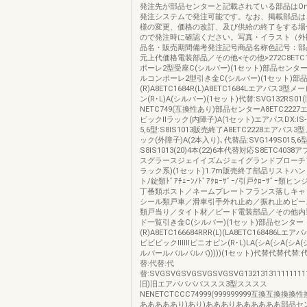
発注先が部品センターと記載されている部品はOns
発注システムで発注可能です。なお、掲載部品は
様の変更、価格の改訂、及び供給の終了をする場
ので発注時に確認ください。写真・イラスト（外
品名・販売期間備考発注記号商品名称色記号：部
元上代価格電装部品／その他<その他>272C8ETC
ポーレ2型受座C(シルバー)(1セット)部品センターC
ルコンポーレ2型引き金C(シルバー)(1セット)部
(R)A8ETC1684R(L)A8ETC1684Lエアパス3
ン(R･L)A(シルバー)(1セット)代替:SVG132RS0
NETC749(互換性あり)部品センターA8ETC222
ビックⅡラック(内障子)A(1セット)エアパスDX:IS
5,6型:S8IS1013販売終了A8ETC2228エアパス
ック(外障子)A(2本入り)､代替品:SVG149S015,6
S8IS1013(20)4本(22)6本代替対応S8ETC40
スグラースジェイイズムジェイグランドブローチ
ラック系)(1セット)1.7m販売終了部品リストハ
ト/錠類ﾄﾞｱﾁｪｰﾝ/ﾄﾞｱｸﾛｰｻﾞｰ/引戸ｸﾛｰｻﾞｰ類ヒ
丁番類ポスト／ネームプレートフランス落しキャッ
シール類戸車／滑車引手外れ止め／振れ止めピー
類戸当り／タイト材／ビード電装部品／その他内
ド一覧引き金C(シルバー)(1セット)部品センター
(R)A8ETC166684RRR(L)(LA8ETC168486L
ビビビックⅡⅡⅡピニオピン(R･L)LA(シA(シA(シA
ルバールバルバルバ)))))(1セット)代替代替代替:
替:代替:代
替:SVGSVGSVGSVGSVGSVG132131311111111
旧)旧エアパパパパススス3型スススス
NENETCTCCC74999(999999999互換互換換
あああああり)あり)ああありああああああ部品セ