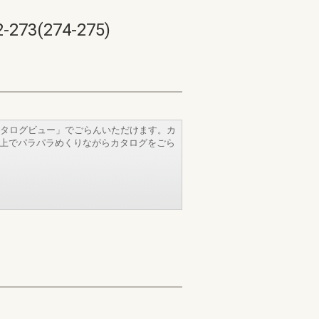
(274-275)
タログビュー」でごらんいただけます。カ
b上でパラパラめくりながらカタログをごら