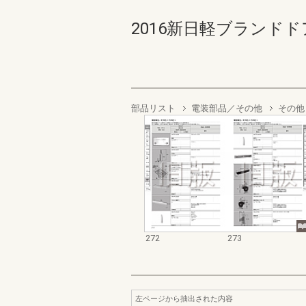
2016新日軽ブランドドア
部品リスト
電装部品／その他
その他
272
273
左ページから抽出された内容