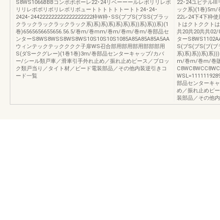
S8WS1066BBBコンポポポーレ22･24リベーーールレボリリレボ
22･24ユピテル
リリレボボリボリレボリボュートトトトトトートト24･24･
ック系)(1巻)5
2424･244222222222222222222枠W枠･SS(ブブS(ブSS(ブラッ
22レ24下4下枠
クラックラックラックラック系)系)系)系)系)系)系))系)系))系)(1
トはクトククトは
巻)6565656655656.56.5/巻m/巻mm/巻m/巻m/巻m/巻部品セ
共20共20共共02
ンターS8WS8WSS8WS8WS10S10S10S1085A85A85A85A5AA
ターS8WS110
ウィンテックテックククク子扉WS召合部用部用部用部部部用
S(ブS(ブS(ブ
S(ダSークグレー)(1巻1巻)3m/巻部品センターキャップ/カバ
系)系)系))系)系))
ー/シール類戸車／滑車引手外れ止め／振れ止めピース／ブロッ
m/巻m/巻m/巻
ク類戸当り／タイト材／ビード電装部品／その他内装逆引きコ
C8WC8WCC8WC
ード一覧
WSL=11111192
部品センターキャ
め／振れ止めピー
装部品／その他内