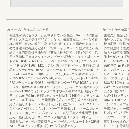
左ページから抽出された内容
右ページから抽出
発注先が部品センターと記載されている部品はOnsite等の部品
発注先が部品セン
発注システムで発注可能です。なお、掲載部品は、予告なく仕
発注システムで発
様の変更、価格の改訂、及び供給の終了をする場合があります
様の変更、価格の
ので発注時に確認ください。写真・イラスト（外観／寸法）商
ので発注時に確認
品名・販売期間備考発注記号商品名称色記号：部品色記号供給
品名・販売期間備
元上代価格戸当り／タイト材／ビード<戸当り／タイト材／ビー
元上代価格241
ド>240F8SE1256ユピテルⅡリベール戸当りW･SF(ファイングレ
ビード>S8WS1
ー)(1巻)WS-11508.1MユピテルⅡ(枠､子扉)リベール(断熱子扉)部
系)(1巻)1m/
品センターS8WS1066Aエスポワールコンポーレ22･24レボリュ
ルコンポーレ22･
ート24･22枠用WS上用S(ブラック系)(1巻)2m/巻部品センター
りW･SS(ブラッ
S8WS1066Bコンポーレ22･24リベールレボリュート24･22枠W･
ルⅢ､アフェクトは
SS(ブラック系)(1巻)6.5m/巻部品センターS8WS1085Aウィン
S8WS1102Aエ
テック子扉WS召合部用S(ダークグレー)(1巻)3m/巻部品センタ
巻)2.5m/巻販売
ーS8WS1086Aウィンテックエスポワール親扉WS上､縦用S(ブ
はく)(1巻)192
ラック系)(1巻)6m/巻部品センターS8WS1086Bウィンテックエ
りW･SS(ブラック
スポワール子扉WS上､吊元縦用S(ブラック系)(1巻)4m/巻販売
S8WS1180
終了部品リストハンドル/クレセント/錠類ﾄﾞｱﾁｪｰﾝ/ﾄﾞｱｸﾛｰｻﾞｰ/
ランドジェイフォルム
引戸ｸﾛｰｻﾞｰ類ヒンジ/ストッパー/丁番類ポスト／ネームプレー
巻部品センター部品
トフランス落しキャップ/カバー/シール類戸車／滑車引手外れ
ﾄﾞｱｸﾛｰｻﾞｰ/
止め／振れ止めピース／ブロック類戸当り／タイト材／ビード
ームプレートフラ
電装部品／その他内装逆引きコード一覧レボリュート24･22枠用
車引手外れ止め／
WS上用S(ブラック系)(1巻)2m/巻巻部品センター
材／ビード電装部