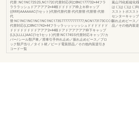
代替::NC1NC72S2S,NC172C代替対応(R)□8NC177732×44フラ
嵐山75化粧縦化桟
ラララッシュドアアアア2×44框ドドドドア枠上キ枠ャップ
はく)はく)はく)
((RRR)AAAAAAC(1セット)代替代替代替:代代替替:代替替:代替:
スストトポススト
代
センターキャップ
替:NC1NC1NC1NC1NC1NC173S777777777777,NCN173173CCCC
振れ止めピース／
代替対応(L)□8NC1742×44フラッラッッッッッシュドドドドドド
品／その他内装逆
ドドドドドドドドアアア2×44框ドアドアアアアア枠下キャップ
(L)L)LLLL)AAC(1セ1セット)代替:NC174SS代替対応キャップ/カ
バー/シール類戸車／滑車引手外れ止め／振れ止めピース／ブロ
ック類戸当り／タイト材／ビード電装部品／その他内装逆引き
コード一覧