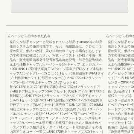
左ページから抽出された内容
右ページから抽出
発注先が部品センターと記載されている部品はOnsite等の部品
発注先が部品セン
発注システムで発注可能です。なお、掲載部品は、予告なく仕
発注システムで発
様の変更、価格の改訂、及び供給の終了をする場合があります
様の変更、価格の
ので発注時に確認ください。写真・イラスト（外観／寸法）商
ので発注時に確認
品名・販売期間備考発注記号商品名称色記号：部品色記号供給
品名・販売期間備
元上代価格キャップ/カバー/シール類<キャップ･エッジカバー
元上代価格209
>208□8NC117取替浴室折戸FATタイプ浴室折戸FAタイプ連結キ
ー>□8NC491
ャップA(ライトグレー)C(こはく)(1セット)取替浴室折戸FATタイ
クメービックⅡ振れ
プ:上部側H(ホワイト)部品センター(L)□8NC1722×4フラッシュ
ット)R･L各1個
ドア2×4框ドア枠上キャップ(L)AC(1セット)代
センター□8NC4
替:NC172S,NC172C代替対応(R)□8NC1732×4フラッシュドア
キャップセットC(こ
2×4框ドア枠上キャップ(R)AC(1セット)代替:NC173S,NC173C代
色:【販売終了】H(
替対応(L)□8NC1742×4フラッシュドア2×4框ドア枠下キャップ
縦桟キャップC(こ
(L)AC(1セット)代替:NC174S代替対応(R)□8NC1752×4浴室開き
センター部品リストハ
戸枠下キャップ(R)AC(1セット)販売終了C8NC242嵐山7010MM
ｻﾞｰ/引戸ｸﾛｰ
用ねじ穴キャップC(こはく)(10個入り)販売終了部品リストハン
レートフランス落
ドル/クレセント/錠類ﾄﾞｱﾁｪｰﾝ/ﾄﾞｱｸﾛｰｻﾞｰ/引戸ｸﾛｰｻﾞｰ類ヒン
外れ止め／振れ止
ジ/ストッパー/丁番類ポスト／ネームプレートフランス落しキ
ード電装部品／そ
ャップ/カバー/シール類戸車／滑車引手外れ止め／振れ止めピ
ャップセットC(こは
ース／ブロック類戸当り／タイト材／ビード電装部品／その他
色:色:::【販
内装逆引きコード一覧(L)□8NC172枠上キャップ(L)AC(1セット)
【販売販売売終了】