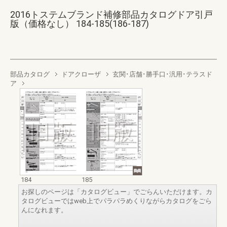
2016トステムブランド補修部品カタログドア引戸
版（価格なし） 184-185(186-187)
部品カタログ
ドアクローザ
玄関･店舗･勝手口･汎用･テラスド
ア
184
185
お探しのページは「カタログビュー」でごらんいただけます。カ
タログビューではweb上でパラパラめくりながらカタログをごら
んになれます。