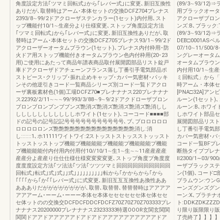
角度設定方法｢ツマミ回転式｣から｢レバー式｣に変更､新旧互換性
(89/3∼93/
ありだが､取替時はアーム･本体セットの交換DCFZ704プレナス
用ブラックオータムブ
2393/8∼99/2ドアクローザステンカラー(1セット)内付用､スト
アクローザブロン
ップ機能付10/1∼生産分より仕様変更､ストップ角度設定方法
ンズ:B､ブラック
｢ツマミ回転式｣から｢レバー式｣に変更､新旧互換性ありだが､取
(89/3∼93/
替時はアーム･本体セットの交換DCFZ705プレナス93/1∼99/2ド
DEB□0001A
アクローザーオータムブラウン(1セット)､ブレナス内付枠用･防
07/10∼11/50
火ドア用ストップ機能付きオータムブラウン色内付枠用(20･23
ングレーオータムブ
用)ご使用にあたって商品年譜表商品取付展開図部品リスト錠戸
オータムブラウン:
車ドアクローザドアチェーンフランス落し丁番引手電気部品ポ
内付用10/1∼
ストピース･クリップ･振れ止めキャップ･カバー気密材･パッキ
ミ回転式」から「
ンその他逆引きコード一覧商品シリーズ別コード一覧ドアクロ
時アーム・本体セ
ーザ裏板素材色(1個)工場DCFZ70■プレナナナス220プレナナナ
[PNA□32A]ア
ス22392/2/11∼∼∼99/993/3/88∼9∼9/2ドアクドローザブロン
ルーン(1セット)
ブロンブロンブンブブンズ艶消ズ艶消ズ艶消ズ艶消ズ艶消しし
ルーン:B､ホワイ
しししししししししししホワイト(1セット)､コーコード■■■■部
しホワイト部品セ
ドの記号の記号記記号号号号号号号号号号号､ブ､ブロロロロロ
展開図部品リスト
ロロロロロンズ艶艶艶艶艶艶艶艶艶艶艶艶艶艶艶消し:消
し丁番引手電気部
し:::::::1､ホ11111ワイトワイ:2ストッストストッスストッッスト
カバー気密材･パ
トッストッストップ機能プ機能能能プ機能能プ機能能能プ機能
コード一覧BFプレ
プ機能能能付内付用内付用付10//10/1∼生1∼生∼∼11産産産産
断熱タイププレナ
産産分よ産産り仕仕仕様仕様変変変変更､ストップ角度プ角度度
Ⅱ2300/1∼03/9
度度度設定方法｢ツ法法｢ツ法｢ツツツマミ回回回回回回回回回回
ーザブラックステ
回転式｣転式｣式｣式｣｣式｣｣｣｣｣｣｣｣｣｣転から｢かからから｢から
ン(1個)､コード
｢｢｢｢から｢か｢｢レバー式｣に式変更､新旧互互互換性あ換性ああ
ブラムウン:ウンG
ああありだがががががががが､取替､取替替､替替替時はアアアア
ーンズグンズグン
アアアーム･ーーム･ーーー本体セ本体セセセセセセ体セ体セセ
ーン:X､プラチナ
セ体ットのの交換交DCFDCFDDCFDCFZ70Z70Z70Z703333プレ
ト:DDKZDKZZZD
ナナナス20200000プレナナナス23233333特選OOOR玄関玄関関
り限り販限限り販
関関ドアアドアアアアアドアドアドアアアアアアアアアアドア
了売終了】】】】】代