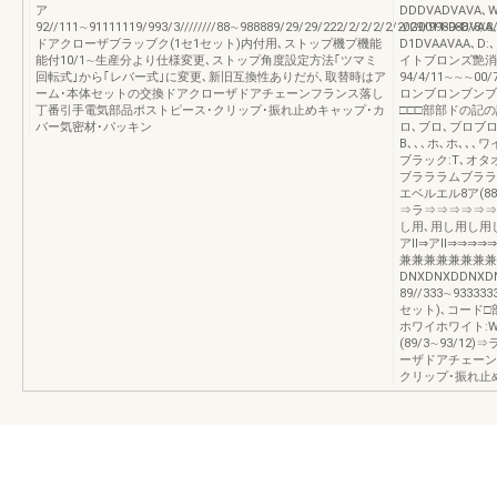
ア
DDDVADVAVA､W
92//111∼91111119/993/3////////88∼988889/29/29/222/2/2/2/2/2/29/99898
-0G0011-D-DVAA､
ドアクローザブラッブク(1セ1セット)内付用､ストップ機プ機能
D1DVAAVAA､D
能付10/1∼生産分より仕様変更､ストップ角度設定方法｢ツマミ
イトブロンズ艶消
回転式｣から｢レバー式｣に変更､新旧互換性ありだが､取替時はア
94/4/11∼∼∼0
ーム･本体セットの交換ドアクローザドアチェーンフランス落し
ロンブロンブンブ
丁番引手電気部品ポストピース･クリップ･振れ止めキャップ･カ
□□□部部ドの記
バー気密材･パッキン
ロ､ブロ､ブロブロ
B､､､ホ､ホ､､
ブラック:T､オ
ブラララムブララ
エベルエル8ア(8899
⇒ラ⇒⇒⇒⇒⇒⇒
し用､用し用し用
アⅡ⇒アⅡ⇒⇒⇒
兼兼兼兼兼兼兼兼
DNXDNXDDNXD
89//333∼933
セット)､コード□
ホワイホワイト:
(89/3∼93/
ーザドアチェーン
クリップ･振れ止