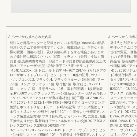
左ページから抽出された内容
右ページから抽出
発注先が部品センターと記載されている部品はOnsite等の部品
発注先が部品セン
発注システムで発注可能です。なお、掲載部品は、予告なく仕
発注システムにで
様の変更、価格の改訂、及び供給の終了をする場合があります
仕様の変更、価格
ので発注時に確認ください。写真・イラスト（外観／寸法）商
すので発注時に確
品名･販売期間備考商品・部品コード部品名称部品色供給元上代
商品名･販売期間
価格ドアクローザ<玄関･店舗･勝手口･汎用･テラスドア
代価格185ドアク
>184DAEZ00■ポルト20ポルト2391/4∼97/1291/4∼97/12ドアク
>DEJZ020リジ
ローザホワイトブロンズ(1セット)､コード■部の記号､ホワイ
ト)半外付枠用､ス
ト:1､ブロンズ:2､ブラック:4､ブラックマルーン:3本体1個､アー
タイプBFプレナス
ム1個､リンク･ブラケット1個､取付板1個､取付ねじ､スパナ1
レナスⅡ20断熱
個、キャップ1個、注意ラベル：1枚、取付説明書：1枚現物表
Ⅱ2300/1∼03/900
示:RYOBIブラックブラックマルーン部品センター[QDA267]ポル
プレナスⅡ23断熱
ト91/6∼97/12ドアクローザ裏板素材色(1個)工場DCFZ70■プレ
ステンカラーオー
ナス20プレナス2392/1∼99/993/8∼99/2ドアクローザブロンズ
□部の記号､ブラッ
艶消しホワイト(1セット)､コード■部の記号､ブロンズ艶消し:1､
ンズ艶消し:C､ス
ホワイト:2ストップ機能付内付用10/1∼生産分より仕様変更､ス
ホワイト:DDKZC
トップ角度設定方法｢ツマミ回転式｣から｢レバー式｣に変更､新旧
DVAA､W:W-0001-
互換性ありだが､取替時はアーム･本体セットの交換DCFZ703プ
0001-DVAA､
レナス20プレナス23特選OR玄関ドア
艶消しDNX□201ベ
92/1∼99/993/8∼99/298/12∼03/5ドアクローザブラック(1セッ
クローザブロンズ
ト)内付用､ストップ機能付10/1∼生産分より仕様変更､ストップ
ズ:B､ホワイト: