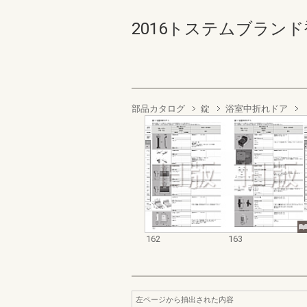
2016トステムブランド補
部品カタログ
錠
浴室中折れドア
162
163
左ページから抽出された内容