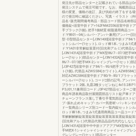
発注先が部品センターと記載されている部品はOns
発注システムで発注可能です。なお、掲載部品は
様の変更、価格の改訂、及び供給の終了をする場
ので発注時に確認ください。写真・イラスト（外
品名･販売期間備考商品・部品コード部品名称部
価格錠<浴室中折ドア>162FNMZ036浴室中折ドア84
手ブラック(1個)､把手1個材質:樹脂適用商品コー
ド:Y9B01∼04(シルバｰ･アンバｰ兼用)アンバー(
型･D型部品センター[J3N1400]浴室中折ドア84/1
ットシルバー(1セット)､ロッド棒1本､つまみ1式
ド:Y1A01非常解錠装置付(旧光和アルミ)代替品
[J3N1431A]浴室中折ドアMX型86/7∼07/3把手
レー(1セット)部品センター[J3N1432A]浴室中折
86/7∼07/3把手MX-2シャイングレー(1セット)
[J3P427]浴室中折ドア84/1∼95/6把手ブラケ
ト(1個)､代替品:AZWS584(ホワイト)､AZWB58
対応AZW□584浴室中折ドア80/9∼85/1ブラケ
ーシルバー(1セット)､コード□部の記号､アンバー:
ブラケット:2個､丸皿2種タッピンねじ4x15:2本P1J
P3J01,11兼用旧コード:J3P427部品センター
商品年譜表商品取付展開図部品リスト錠戸車ドア
チェーンフランス落し丁番引手電気部品ポストピ
プ･振れ止めキャップ･カバー気密材･パッキンそ
ド一覧商品シリーズ別コード一覧内錠セットシルバ
ロッド棒1本､つまみ1式適用商商品コー品コード:Y
常解解解解錠装置錠装置錠装置装装装置錠装錠装
(旧光和アルミ)代替品代替品品品代代代なしなし
[J3N1431A]浴室中中中折ドアアアアMX型86/6/7
手M把X-1シャイシャイシャイシャイャイングレ
グレングレー(1セット)部品センター