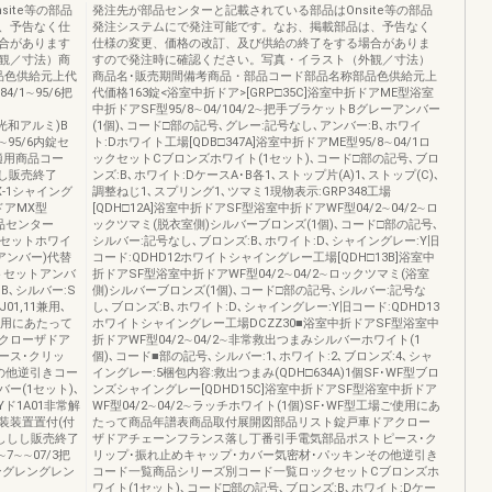
ite等の部品
発注先が部品センターと記載されている部品はOnsite等の部品
、予告なく仕
発注システムにで発注可能です。なお、掲載部品は、予告なく
合があります
仕様の変更、価格の改訂、及び供給の終了をする場合がありま
観／寸法）商
すので発注時に確認ください。写真・イラスト（外観／寸法）
品色供給元上代
商品名･販売期間備考商品・部品コード部品名称部品色供給元上
/1∼95/6把
代価格163錠<浴室中折ドア>[GRP□35C]浴室中折ドアME型浴室
中折ドアSF型95/8∼04/104/2∼把手ブラケットBグレーアンバー
旧光和アルミ)B
(1個)､コード□部の記号､グレー:記号なし､アンバー:B､ホワイ
∼95/6内錠セ
ト:Dホワイト工場[QDB□347A]浴室中折ドアME型95/8∼04/1ロ
適用商品コー
ックセットCブロンズホワイト(1セット)､コード□部の記号､ブロ
なし販売終了
ンズ:B､ホワイト:DケースA･B各1､ストップ片(A)1､ストップ(C)､
MX-1シャイング
調整ねじ1､スプリング1､ツマミ1現物表示:GRP348工場
ドアMX型
[QDH□12A]浴室中折ドアSF型浴室中折ドアWF型04/2∼04/2∼ロ
部品センター
ックツマミ(脱衣室側)シルバーブロンズ(1個)､コード□部の記号､
ットセットホワイ
シルバー:記号なし､ブロンズ:B､ホワイト:D､シャイングレー:Y旧
4(アンバー)代替
コード:QDHD12ホワイトシャイングレー工場[QDH□13B]浴室中
ットセットアンバ
折ドアSF型浴室中折ドアWF型04/2∼04/2∼ロックツマミ(浴室
B､シルバー:S
側)シルバーブロンズ(1個)､コード□部の記号､シルバー:記号な
01,11兼用､
し､ブロンズ:B､ホワイト:D､シャイングレー:Y旧コード:QDHD13
ご使用にあたって
ホワイトシャイングレー工場DCZZ30■浴室中折ドアSF型浴室中
クローザドア
折ドアWF型04/2∼04/2∼非常救出つまみシルバーホワイト(1
ース･クリッ
個)､コード■部の記号､シルバー:1､ホワイト:2､ブロンズ:4､シャ
の他逆引きコー
イングレー:5梱包内容:救出つまみ(QDH□634A)1個SF･WF型ブロ
ー(1セット)､
ンズシャイングレー[QDHD15C]浴室中折ドアSF型浴室中折ドア
ド1A01非常解
WF型04/2∼04/2∼ラッチホワイト(1個)SF･WF型工場ご使用にあ
装装置置付(付
たって商品年譜表商品取付展開図部品リスト錠戸車ドアクロー
ししし販売終了
ザドアチェーンフランス落し丁番引手電気部品ポストピース･ク
∼7∼∼07/3把
リップ･振れ止めキャップ･カバー気密材･パッキンその他逆引き
ングレングレン
コード一覧商品シリーズ別コード一覧ロックセットCブロンズホ
ワイト(1セット)､コード□部の記号､ブロンズ:B､ホワイト:Dケー