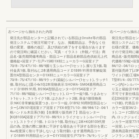
左ページから抽出された内容
右ページから抽出
発注先が部品センターと記載されている部品はOnsite等の部品
発注先が部品セン
発注システムで発注可能です。なお、掲載部品は、予告なく仕
発注システムにで
様の変更、価格の改訂、及び供給の終了をする場合があります
仕様の変更、価格
ので発注時に確認ください。写真・イラスト（外観／寸法）商
すので発注時に確
品名･販売期間備考商品・部品コード部品名称部品色供給元上代
商品名･販売期間
価格錠<浴室ドア･引戸>158D1X82ニューカラーG浴室ドア
代価格159錠<浴室
70/8∼75/471/10∼88/9握り玉シルバー(1セット)､握り玉1個､取
84/12∼04/1
付金具1個､取付ねじ2本適用商品コード:D1B89.91用非常解錠装
置付販売終了[J3P
置付A型部品センターD1X83ニューカラーG浴室ドア
ワイト(1個)工場
70/8∼75/471/10∼88/9ラッチ(箱錠)シルバー(1セット)､ラッチ1
T型81/4∼05/7
個､取付ねじ(皿小4x10)2本現物表示:SHOWA･SM04適用商品コ
ーン(内)>シルバ
ード:D1B89.91用､BS90A型部品センターD1Y54浴室ドア
り玉と箱錠(D1X
71/10∼88/9箱錠シルバー(1セット)､ローラー錠1個､つまみセッ
不可です新仕様品
ト1セット､ストライク1個､はさみナット2個､座金1個現物表
応]204浴室ドア浴
示:NKC非常解錠装置つき､ローラー錠､D1B92.93用B型部品セン
ー(1個)､代替品:D
ター[J3N1010]浴室ドア浴室ドアEX-B型71/10∼88/984/12∼04/1
カラー浴室04/
框ハンドル木目系(1個)【在庫限り販売終了】部品センター
ト)､コード□部の
[KQB103A]浴室ドア71/10∼88/9ストライクセットシルバー(1セ
内､ロックジョイン
ット)､ストライク1個､トロヨケ1個､取付ねじ2本※KQB103代替
ンカラー浴室77/
品の為､交換の際に躯体に干渉する場合あり干渉する部分を更に
ー浴室､レバーハ
4㎜程度深く削り干渉しないよう取付願います適用商品コー
譜表商品取付展開
ド:D1B89.91用部品センターD1Y33浴室引戸73/9∼76/9シリンダ
ンフランス落し丁