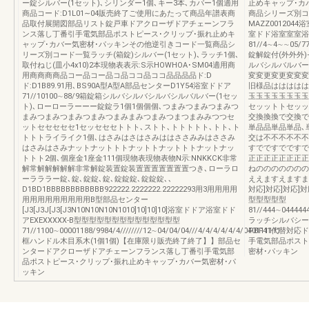
ー錠シルバー(1セット)､シリンダー1個､キー3本､カバー1個適用
止めキャップ･カ
商品コード:D1L01∼04販売終了ご使用にあたって商品年譜表商
商品シリーズ別コ
品取付展開図部品リスト錠戸車ドアクローザドアチェーンフラ
MAZZ00120
ンス落し丁番引手電気部品ポストピース･クリップ･振れ止めキ
室ドド浴室室室浴
ャップ･カバー気密材･パッキンその他逆引きコード一覧商品シ
81//4∼4∼∼05/
リーズ別コード一覧ラッチ(箱錠)シルバー(1セット)､ラッチ1個､
錠解錠付(外外外)
取付ねじ(皿小4x10)2本現物表表示:S示HOWHOA･SM04適用商
ルバシルバルバー(
用商商商商品コー品コー品コ品ココ品ココ品品品品ド:D
変変更変更変変変
ド:D1B89.91用､BS90A型A型A部品センターD1Y54浴室ドドア
旧様品ははははは
71//10100∼88/9箱錠箱シルバシルバシルバシルバルバー(1セッ
玉玉玉玉玉玉玉玉玉
ト)､ローローラーーー錠錠ラ1個1個個個､つまみつまみつまみつ
セッットトセッッ
まみつまみつまみつまみつまみまみつまみつまつまみみつつセ
交換換換で交換で
ットセセセセセ1セッセセセトトト､ストト､トトトトト､トト､ト
単品品単品単品､
トトトライライク1個､はさみはさはさみははささみみはささみ
交は不不不不不不
はさみはさみナットナットトトナットトナットトトナットナッ
すでですでですで
トトト2個､個座金1座金111個現物表現物表物N示:NNKKCK非常
正正正正正正正正
解常解解解解解非常解錠装置錠装置置置置置置置つき､ローラロ
ねののののののの
ーラララー錠､錠､錠錠､錠､錠錠錠､錠錠錠､､
ええますえますま
D1BD1BBBBBBBBBBBB922222.2222222.22222293用3用用用用
対応]対応]対応]
用用用用用用用用用B型部品センター
型型型型型
[J3[J3J[J3[J3N10N10N10N1010]10]10]10]浴室ドドア浴室ドド
81//444∼0444444
アEXEXXXXX-B型型型型型型型型型型型型型型
ラッチシルバシー(1
71//1100∼00001188/9984/4////////12∼04/04/04///4/4/4/4/4/4/040111111
PBF41代替対
框ハンドル木目系木(1個1個)【在庫限り販売終了終了】】部品セ
手電気部品ポスト
ンタードアクローザドアチェーンフランス落し丁番引手電気部
密材･パッキン
品ポストピース･クリップ･振れ止めキャップ･カバー気密材･パ
ッキン