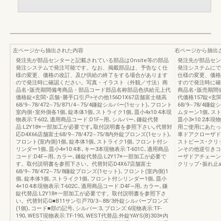
左ページから抽出された内容
右ページから抽出
発注先が部品センターと記載されている部品はOnsite等の部品
発注先が部品セン
発注システムで発注可能です。なお、掲載部品は、予告なく仕
発注システムにで
様の変更、価格の改訂、及び供給の終了をする場合があります
仕様の変更、価格
ので発注時に確認ください。写真・イラスト（外観／寸法）商
すので発注時に確
品名･販売期間備考商品・部品コード部品名称部品色供給元上代
商品名･販売期間
価格錠<玄関･店舗･勝手口引戸>その他156D1X67店舗富士穂高
代価格157錠<玄
68/9∼78/472∼75/871/4∼75/4鎌錠シルバー(1セット)､フロント
68/9∼78/4鎌
室内側･室外側各1個､錠本体1個､ストライク1個､皿小4x10:4本現
ムターン1個､ストラ
物表示:T-602､適用商品コード:D1F∼用､シルバー､鎌錠代替
皿小3×10:2本現
品:L2Y18※一部加工が必要です｡取付説明書を参照下さい｡代替対
用ご使用にあたっ
応D4X66店舗富士68/9∼78/472∼75/8内外錠ブロンズ(1セット)､
車ドアクローザド
フロント(室内側)1個､錠本体1個､ストライク1個､フロント付シ
ストピース･クリ
リンダー1個､皿小4×10:4本､キー3本現物表示:T-601C､適用商品
ンその他逆引きコ
コード:D4F∼用､カラー､鎌錠代替品:L2Y17※一部加工が必要で
ーザドアチェーン
す。取付説明書を参照下さい。代替対応D4X67店舗富士
クリップ･振れ止
68/9∼78/472∼75/8鎌錠ブロンズ(1セット)､フロント(室内側)1
個､錠本体1個､ストライク1個､フロント付シリンダー1個､皿小
4×10:4本現物表示:T-602C､適用商品コード:D4F∼用､カラー､鎌
錠代替品:L2Y18※一部加工が必要です。取付説明書を参照下さ
い。代替対応G■B11サン引戸70/3∼88/3外錠シルバーブロンズ
(1個)､コード■部の記号､シルバー:3､ブロンズ:6現物表示:TF-
190､WEST現物表示:TF-190､WEST代替品:外錠YAYS(B)303※内