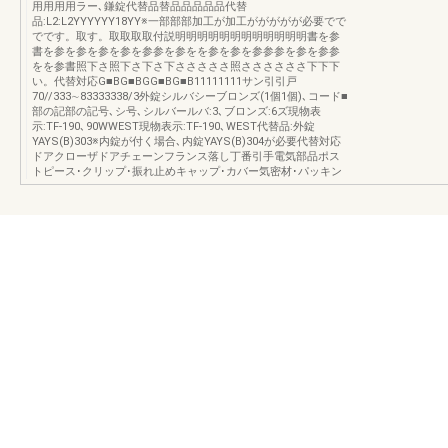
用用用用ラー､鎌錠代替品替品品品品品代替
品:L2:L2YYYYYY18YY※一部部部加工が加工ががががが必要でで
でです。取す。取取取取付説明明明明明明明明明明明明書を参
書を参を参を参を参を参参を参をを参を参を参参参を参を参参
をを参書照下さ照下さ下さ下さささささ照ささささささ下下下
い。代替対応G■BG■BGG■BG■B11111111サン引引戸
70//333∼83333338/3外錠シルバシーブロンズ(1個1個)､コード■
部の記部の記号､シ号､シルバールバ:3､ブロンズ:6ズ現物表
示:TF-190､90WWEST現物表示:TF-190､WEST代替品:外錠
YAYS(B)303※内錠が付く場合､内錠YAYS(B)304が必要代替対応
ドアクローザドアチェーンフランス落し丁番引手電気部品ポス
トピース･クリップ･振れ止めキャップ･カバー気密材･パッキン