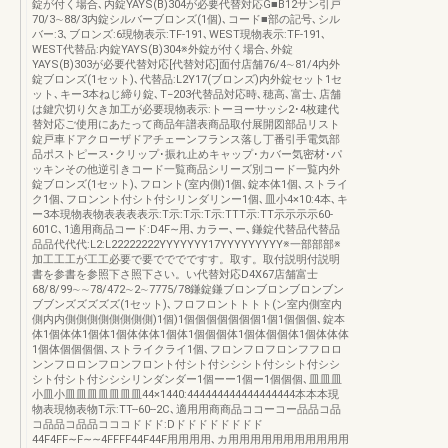
錠が付く場合､内錠YAYS(B)304が必要代替対応G■B12サン引戸
70/3∼88/3内錠シルバーブロンズ(1個)､コード■部の記号､シル
バー:3､ブロンズ:6現物表示:TF-191､WEST現物表示:TF-191､
WEST代替品:内錠YAYS(B)304※外錠が付く場合､外錠
YAYS(B)303が必要代替対応[代替対応]面付店舗76/4∼81/4内外
錠ブロンズ(1セット)､代替品:L2Y17(ブロンズ)内外錠セット1セ
ット､キー3本ねじ締り錠､T−203代替品対応時､穂高､富士､店舗
は鍵穴切り欠き加工が必要現物表示:トーヨーサッシ2･4枚建代
替対応ご使用にあたって商品年譜表商品取付展開図部品リスト
錠戸車ドアクローザドアチェーンフランス落し丁番引手電気部
品ポストピース･クリップ･振れ止めキャップ･カバー気密材･パ
ッキンその他逆引きコード一覧商品シリーズ別コード一覧内外
錠ブロンズ(1セット)､フロント(室内側)1個､錠本体1個､ストライ
ク1個､フロンント付シト付シリンダリンー1個､皿小4×10:4本､キ
ー3本現物表物表表表表示:T示:T示:T示:TTT示:TT示示示示60-
601C､1適用商品コード:D4F∼用､カラー､ー､鎌錠代替品代替品
品品代代代:L2:L22222222YYYYYYY17YYYYYYYYY※一部部部※
加工工工が工工必要で要でででですす。取す。取付説明付説明
書を参書を参照下さ照下さい。い代替対応D4X67店舗富士
68/8/99∼∼78/472∼2∼7775/78鎌錠鎌ブロンブロンブロンブン
ブブンズズズズズ(1セット)､フロフロントトトト(ン室内側室内
側内内側側側側側側側側)1個)1個個個個個個個1個1個個個､錠本
体1個体体1個体1個体体体1個体1個個個体1個体個個体1個体体体
1個体個個個個､ストライクライ1個､フロンフロフロンフフロロ
ンンフロロンフロンフロント付シト付シシシト付シシト付シシ
シト付シト付シシシリンダンダー1個ーー1個ー1個個個､皿皿皿
小皿小皿皿皿皿皿皿皿44×1440:444444444444444444本本本現
物表現物表物T示:TT--60--2C､適用用商商品ココーコー品品コ品
コ品品コ品品コココドドド:Dドドドドドドドド
44F4FF∼F∼∼4FFFF44F44F用用用用､カ用用用用用用用用用用用