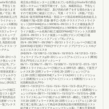
ite等の部品
発注先が部品センターと記載されている部品はOnsite等の部品
、予告なく仕
発注システムにで発注可能です。なお、掲載部品は、予告なく
合があります
仕様の変更、価格の改訂、及び供給の終了をする場合がありま
観／寸法）商
すので発注時に確認ください。写真・イラスト（外観／寸法）
品色供給元上代
商品名･販売期間備考商品・部品コード部品名称部品色供給元上
トライクセット
代価格117錠<玄関･店舗･勝手口･汎用･テラスドア>ストライク
シェントⅡ(断熱)
セット[QDF644A]ポルトNX98/6∼09/3ストライク補強金具(子
∼12/12∼トロヨ
扉)シルバー(1個)工場[QDFN646]ポルトNX98/6∼09/3子扉スト
ーモスSフォラード
ライク保護シール色無(1枚)工場[QDFN645]アヴァントス共通部
ブエスキューブ
品05/4∼09/3ストライク保護シール(枠)ブロンズ(1枚)工場
4∼03/12∼09/3
[QDF642A]アヴァントスアンビィTXレグナム
扉用､高防犯仕様
05/4∼09/398/1∼09/398/1∼05/3ストライクシルバー(1個)工場
プレナスＸ･フ
[QDK354]CZ玄関ドアDD(デザイナーズ･ドア)アヴァントスISグ
スレグナム
ルエジエスタジエスタ
場
(K4)09/9∼13/108/12∼13/306/6∼10/910/3∼14/1213/2∼13/2∼
ズⅡ20･23リペラ
フォラードプレナスχ20･23リシェント(アルミ)リシェント(断熱)
トライク側エッジキ
防火戸FG-Eジエスタディクシード
部の記号､アン
06/11∼13/306/11∼08/11∼15/508/11∼15/513/12∼07/5∼13/1
ー:Y､ブロンズ
調整ストライクAシルバー(1個)グルエ:08年5月∼継続して販売プ
ジ部形状変更シ
レナスX:20･23用フォラード(K4):20･23用リシェント(アル
テリフォルテウ
ミ):20･22用工場[QDK354]フォラードCAZASリミテッドリシェ
ルバー(1個)､リ
ント(高断熱)リシェントⅡ(アルミ)リシェントⅡ(断熱)リシェント
じ(BI23)工
Ⅱ(高断熱)防火戸FG-
E08/11∼13/312/11∼15/6∼15/6∼15/6∼13/2∼防火戸リシェン
シルバー(1個)工
トⅡリシェント(アルミ)リシェント(断熱)リシェント(高断熱)リシ
品リスト錠戸
ェントⅡ16/4∼08/11∼15/508/11∼15/512/11∼15/515/6∼調整
手電気部品ポ
ストライクAシルバー(1個)グルエ:08年5月∼継続して販売プレナ
気密材･パッキ
スX:20･23用フォラード(K4):20･23用リシェント(アルミ):20･22
一覧プレナス
用工場ご使用にあたって商品年譜表商品取付展開図部品リスト
錠戸車ドアクローザドアチェーンフランス落し丁番引手電気部