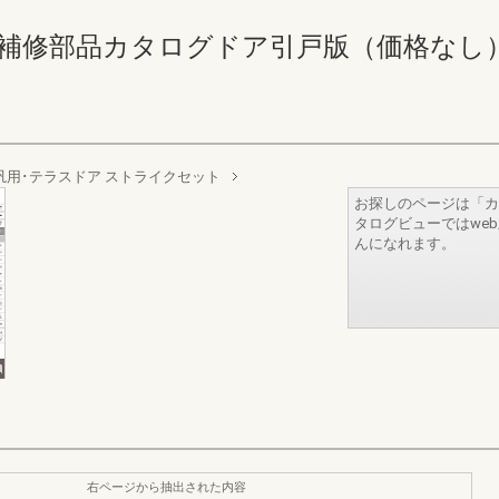
修部品カタログドア引戸版（価格なし） 116-1
汎用･テラスドア ストライクセット
お探しのページは「カ
タログビューではwe
んになれます。
右ページから抽出された内容