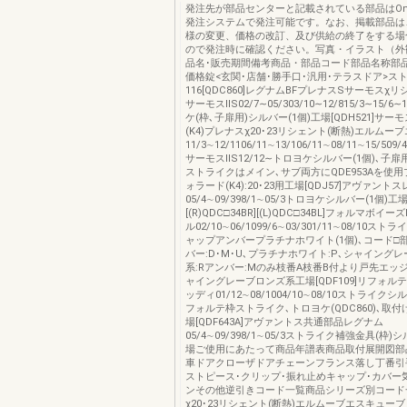
発注先が部品センターと記載されている部品はOns
発注システムで発注可能です。なお、掲載部品は
様の変更、価格の改訂、及び供給の終了をする場
ので発注時に確認ください。写真・イラスト（外
品名･販売期間備考商品・部品コード部品名称部
価格錠<玄関･店舗･勝手口･汎用･テラスドア>ス
116[QDC860]レグナムBFプレナスSサーモスχリ
サーモスⅡS02/7∼05/303/10∼12/815/3∼15/6
ケ(枠､子扉用)シルバー(1個)工場[QDH521]サ
(K4)プレナスχ20･23リシェント(断熱)エルムー
11/3∼12/1106/11∼13/106/11∼08/11∼15/509/
サーモスⅡS12/12∼トロヨケシルバー(1個)､子
ストライクはメイン､サブ両方にQDE953Aを使用
ォラード(K4):20･23用工場[QDJ57]アヴァント
05/4∼09/398/1∼05/3トロヨケシルバー(1個)工
[(R)QDC□34BR][(L)QDC□34BL]フォルマボイー
ル02/10∼06/1099/6∼03/301/11∼08/10ス
ャップアンバープラチナホワイト(1個)､コード□
バー:D･M･U､プラチナホワイト:P､シャイングレ
系:Rアンバー:Mのみ枝番A枝番B付より戸先エッ
ャイングレーブロンズ系工場[QDF109]リフォル
ッディ01/12∼08/1004/10∼08/10ストライクシ
フォルテ枠ストライク､トロヨケ(QDC860)､取付けね
場[QDF643A]アヴァントス共通部品レグナム
05/4∼09/398/1∼05/3ストライク補強金具(枠)
場ご使用にあたって商品年譜表商品取付展開図部
車ドアクローザドアチェーンフランス落し丁番引
ストピース･クリップ･振れ止めキャップ･カバー
ンその他逆引きコード一覧商品シリーズ別コード
χ20･23リシェント(断熱)エルムーブエスキューブ