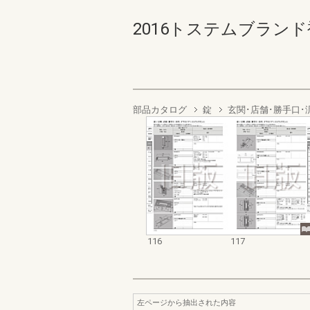
2016トステムブランド補
部品カタログ
錠
玄関･店舗･勝手口･
116
117
左ページから抽出された内容