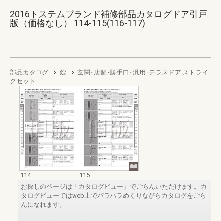
2016トステムブランド補修部品カタログドア引戸
版（価格なし） 114-115(116-117)
部品カタログ
錠
玄関･店舗･勝手口･汎用･テラスドア ストライ
クセット
114
115
お探しのページは「カタログビュー」でごらんいただけます。カ
タログビューではweb上でパラパラめくりながらカタログをごら
んになれます。