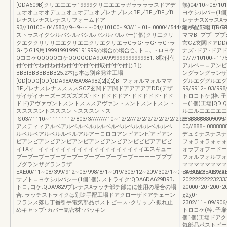
[QDA609B]クリエエエラ19999クリエエエラガララララスドアデ
熱)04/10∼08/1
ュオオュオオデュュオュオデュオプレナプレスBFプBFプBFプB
ヨケシルバー(1個)
レナスレナスレナスリフォームドア
レナナスXラスX
93//10100∼04/583//9∼9∼∼∼04//10100∼93//1∼01∼00004/544/54/54/596/10∼9
途手配工場[QDC
ストラスイクシルバシルバシルバシルバルバー(1個)クリエクリ
ママBFププFププ
クエククリリリエエクリエエクリエクリエラGラG･ラG･ラG･ラ
玄CZ玄関ドアDD
G･ラG19用19991991999191999の場合の場合合､トロ､トロヨケ
ナズ･ドア･ドア
QヨヨケQQQQQヨケQQQQQDA9DA999999999999981､8取付付
07/7/10100∼11/
付付付付ね付ね付ね付付付付付付取付付付付じBじ
アルベーロアンビ
BBBIBBBBBBBB25:2本は本は別途発注工場
ングラングランザ
[QD[QDQ[QD[QDA98A98A98A982]2]2]2]BFフォォルマォルママ
グルエググルエグ
BFプレナスレナススススSCZ玄関ドア関ドアアアアアDD(デザ
99/9912∼03/998
ザイザイナーズーズズズズズ･ド･ドドドドア･ドドドドド･ドド
トロヨトケ(枠､
ドド)アヴァヴントスントスススアヴァントスントスントスント
ー(1個)工場[QD[Q
ススススントスススントスススントス
ルエルエエエエエ
IS03//1110∼11111112/803/3////////10∼12/2///2/2/2/2/2/2/2/222888888880
ディククシードシ
アスティィアルベアルベルベルルルベルベルベルルルベルルベ
00//888∼088888
ルベルベアルベルルベルアルアーロロロアンビアンビアビアン
デュミナスナスナ
ビアンビアンビアンビアンビアンビアンビアンビビビアアビビ
フォラォラォォォ
ィTXィTィィィィィィィィィィィィィィィィィィィエスキュー
ォラフォフードー
ブーブーブーブーブーブーブーブーブーブーブーーーーブブブ
フォルフォルフォ
ブグランザグランラザ
マママママママママ･
EXE00/11∼08/399/912∼03/998/8/1∼019/303/12∼209/302/1∼0∼8/302/3∼039/3
EXEXEEXEXEXEX
サブトロヨケシルバシー(1個1個)､ストライク:QDA6DA629B9B､
2022222222323
トロ､ヨケ:QDA9829プレナスXラッチ部チ部にに使用の場合の場
20000･20･200･
合､ラッチストライクは別途手配工場ドアクローザドアチェーン
χ2χ0･
フランス落し丁番引手電気部品ポストピース･クリップ･振れ止
2302/11∼09/906
めキャップ･カバー気密材･パッキン
トロヨケ(枠､子
個1個)工場ドア
気部品ポストピー