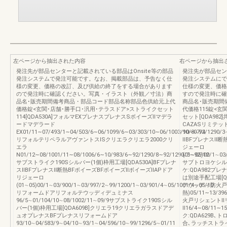
左ページから抽出された内容
右ページから抽出
発注先が部品センターと記載されている部品はOnsite等の部品
発注先が部品セン
発注システムで発注可能です。なお、掲載部品は、予告なく仕
発注システムにで
様の変更、価格の改訂、及び供給の終了をする場合があります
仕様の変更、価格
ので発注時に確認ください。写真・イラスト（外観／寸法）商
すので発注時に確
品名･販売期間備考商品・部品コード部品名称部品色供給元上代
商品名･販売期間
価格錠<玄関･店舗･勝手口･汎用･テラスドア>ストライクセット
代価格115錠<玄
114[QDA530A]フォルマEXプレナスプレナスSボイーズⅡマデラ
セット[QDA98
ードマデラード
CAZASリミテッ
EX01/11∼07/493/1∼04/503/6∼06/1099/6∼03/303/10∼06/1003/10∼07/4
90/8∼92/1290/
リフォルテリペラルアヴァントスISクリエラクリエラ2000クリ
ⅡBFプレナスⅡ断
エラ
ジェーロ
N01/12∼08/1001/11∼08/1006/6∼10/983/6∼92/1290/8∼92/1290/3∼92/12
(01∼05)00/1∼03
サブストライク190Sシルバー(1個)枠用工場[QDA530A]BFプレナ
サブトロヨケシルバ
スⅡBFプレナスⅡ断熱BFボイーズBFボイーズⅡボイーズⅡAPドア
ケ:QDA982プ
リジェーロ
は別途手配工場[Q
(01∼05)00/1∼03/900/1∼03/997/2∼99/1200/1∼03/901/4∼05/1001/4∼05/10
テウッディ防火戸F
リフォームドアリフォルテウッディデュミナス
熱)05/11∼13/39
96/5∼01/104/10∼08/1002/11∼09/9サブストライク190Sシル
火戸リシェントⅡ
バー(1個)枠用工場[QDA609B]クリエラ19クリエラガラスドアデ
Ⅱ16/4∼08/11
ュオプレナスBFプレナスリフォームドア
ク:QDA629B､
93/10∼04/583/9∼04/10∼93/1∼04/596/10∼99/1296/5∼01/11
合､ラッチストライ