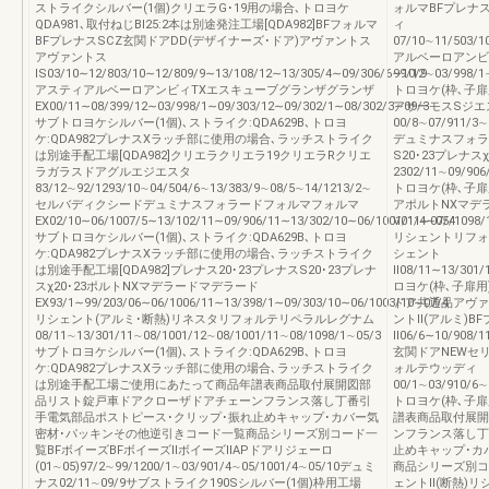
ストライクシルバー(1個)クリエラG･19用の場合､トロヨケ
ォルマBFプレナス
QDA981､取付ねじBI25:2本は別途発注工場[QDA982]BFフォルマ
ィ
BFプレナスSCZ玄関ドアDD(デザイナーズ･ドア)アヴァントス
07/10∼11/503/1
アヴァントス
アルベーロアンビ
IS03/10∼12/803/10∼12/809/9∼13/108/12∼13/305/4∼09/306/6∼10/9
99/12∼03/998/1
アスティアルベーロアンビィTXエスキューブグランザグランザ
トロヨケ(枠､子扉用
EX00/11∼08/399/12∼03/998/1∼09/303/12∼09/302/1∼08/302/3∼09/3
アサーモスSジエ
サブトロヨケシルバー(1個)､ストライク:QDA629B､トロヨ
00/8∼07/911/3∼
ケ:QDA982プレナスXラッチ部に使用の場合､ラッチストライク
デュミナスフォラー
は別途手配工場[QDA982]クリエラクリエラ19クリエラRクリエ
S20･23プレナスχ
ラガラスドアグルエジエスタ
2302/11∼09/906
83/12∼92/1293/10∼04/504/6∼13/383/9∼08/5∼14/1213/2∼
トロヨケ(枠､子扉用
セルバディクシードデュミナスフォラードフォルマフォルマ
アポルトNXマデ
EX02/10∼06/1007/5∼13/102/11∼09/906/11∼13/302/10∼06/1001/11∼07/4
V01/4∼05/1098/
サブトロヨケシルバー(1個)､ストライク:QDA629B､トロヨ
リシェントリフォ
ケ:QDA982プレナスXラッチ部に使用の場合､ラッチストライク
シェント
は別途手配工場[QDA982]プレナス20･23プレナスS20･23プレナ
Ⅱ08/11∼13/301/
スχ20･23ポルトNXマデラードマデラード
ロヨケ(枠､子扉用)
EX93/1∼99/203/06∼06/1006/11∼13/398/1∼09/303/10∼06/1003/10∼07/4
ドア共通品アヴァ
リシェント(アルミ･断熱)リネスタリフォルテリペラルレグナム
ントⅡ(アルミ)B
08/11∼13/301/11∼08/1001/12∼08/1001/11∼08/1098/1∼05/3
Ⅱ06/6∼10/908
サブトロヨケシルバー(1個)､ストライク:QDA629B､トロヨ
玄関ドアNEWセ
ケ:QDA982プレナスXラッチ部に使用の場合､ラッチストライク
ォルテウッディ
は別途手配工場ご使用にあたって商品年譜表商品取付展開図部
00/1∼03/910/6∼
品リスト錠戸車ドアクローザドアチェーンフランス落し丁番引
トロヨケ(枠､子
手電気部品ポストピース･クリップ･振れ止めキャップ･カバー気
譜表商品取付展開
密材･パッキンその他逆引きコード一覧商品シリーズ別コード一
ンフランス落し丁
覧BFボイーズBFボイーズⅡボイーズⅡAPドアリジェーロ
止めキャップ･カ
(01∼05)97/2∼99/1200/1∼03/901/4∼05/1001/4∼05/10デュミ
商品シリーズ別コ
ナス02/11∼09/9サブストライク190Sシルバー(1個)枠用工場
ェントⅡ(断熱)リ