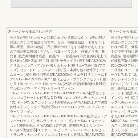
左ページから抽出された内容
右ページから抽出
発注先が部品センターと記載されている部品はOnsite等の部品
発注先が部品セン
発注システムで発注可能です。なお、掲載部品は、予告なく仕
発注システムにで
様の変更、価格の改訂、及び供給の終了をする場合があります
仕様の変更、価格
ので発注時に確認ください。写真・イラスト（外観／寸法）商
すので発注時に確
品名･販売期間備考商品・部品コード部品名称部品色供給元上代
商品名･販売期間
価格錠<玄関･店舗･勝手口･汎用･テラスドア>把手76DASZ002A
代価格77錠<玄関
クリエラガラスドア83/9∼握り玉セット(握り玉+本締り錠)ブロ
[QDK□643]プ
ンズ(1セット)､URシリンダー･握り玉＋本締り錠※鍵付(外)＋サ
ー(1個)､コード
ムターン(内)中桟付用美和製DASZ003Aクリエラ19リフォームド
ー:Y6､7､8､9
ア97/12∼04/597/12∼01/11握り玉セットブロンズ(1セット)､握
さいシャイングレー
り玉:1個､サブロック:1個､キー:3本(25型･26型)美和製[代替対応]
(アルミ)06/11
アルロングウッディプレカラーリファイン
個)､発注は工場に
1877/12∼83/977/12∼83/977/12∼83/983/12∼04/5把手セット
シェント(断熱)06/
ブロンズ(1セット)､代替品:D4Y59(ブロンズ)サムラッチユニット
イングレー(1個)工
1式､キー5本､エスカッション1個現物表示:MIWA箱錠はD1Y58防
ップ40外シャイングレ
犯性向上シリンダー代替対応D4Y59アルロングウッディプレカ
ルモント83/4∼
ラーリファイン
(1セット)､サム
1878/11∼83/977/10∼83/776/7∼83/783/12∼04/5把手セットア
小ねじM5×25:4
ンバー(1セット)､サムラッチユニット1式､キー5本､エスカッシ
M5×20:3本､
ョン1個現物表示:MIWA箱錠はD1Y58 防犯性向上シリンダー
カスト､箱錠刻印メイ
N−3,4,5[代替対応]ロイヤルアルビック83/6∼85/8ハンドルセッ
上シリンダー､ブロ
トサムラッチハンドルブロンズ(1セット)､代替品:(R)AZWB730､
(R)AZWZ735