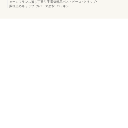
ェーンフランス落し丁番引手電気部品ポストピース･クリップ･
振れ止めキャップ･カバー気密材･パッキン