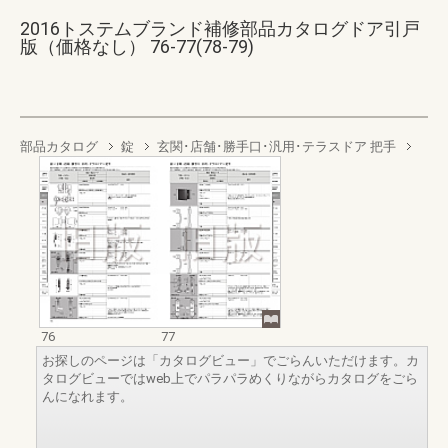
2016トステムブランド補修部品カタログドア引戸
版（価格なし） 76-77(78-79)
部品カタログ
錠
玄関･店舗･勝手口･汎用･テラスドア 把手
76
77
お探しのページは「カタログビュー」でごらんいただけます。カ
タログビューではweb上でパラパラめくりながらカタログをごら
んになれます。