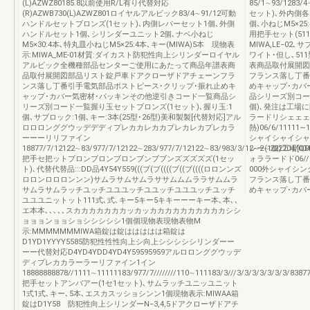
(L)AZWZ80185.8以前使用R/L有り代替対応
85/1∼93/128
(R)AZWB730(L)AZWZ801ロイヤルアルビック83/4∼91/12可動
セット)､外内側各
ハンドルセットブロンズ(1セット)､内側レバーセット1個､外側
個､小ねじM5×25
ハンドルセット1個､シリンダーユニット2個､ナベ小ねじ
用把手セット(51
M5×30:4本､特丸皿小ねじM5×25:4本､キー(MIWA)5本 現物表
MIWA,LE−02
示:MIWA_ME-01材質:ダイカスト防犯性向上シリンダーロイヤル
ワイト･但し､5
アルビック全機種部品センターご使用にあたって商品年譜表商
表商品取付展開図
品取付展開図部品リスト錠戸車ドアクローザドアチェーンフラ
フランス落し丁番
ンス落し丁番引手電気部品ポストピース･クリップ･振れ止めキ
めキャップ･カバ
ャップ･カバー気密材･パッキンその他逆引きコード一覧商品シ
品シリーズ別コー
リーズ別コード一覧握り玉セットブロンズ(1セット)､握り玉:1
個)､発注は工場に問
個､サブロック:1個､キー:3本(25型･26型)美和製製[代替対応]アル
ラードリシェェェ
ロロロンググウッデデディプレカカレカカプレカレカプレカラ
熱)06/6/11111
ーーーリリファイン
シャイシャイシャ
18877/7/12122∼83/977/7/12122∼283/977/7/12122∼83/983/3/12∼2∼222204/004
レー(1個)工場[QD[Q
把手セ把ットブロンブロンブロンブンブブンズズズズズ(1セッ
ォララードド06//1
ト)､代替代替品:::DD品4Y54Y559(((ブ(ブ((((ブ((ブ((((ロロンンズ
000外シャイシ
ロロンロロロンンン)サムラサムサムラササムムムララサムムラ
フランス落し丁番
サムラサムラッチユッチユユユッチユユッチユユユッチユッチ
めキャップ･カバ
ユユユニットット111式､式､キー5キー5キキーーーキー本､本､､
エ本本､､､､､スカカカカカカカッカッカカカカカカカカカカシシ
ョョョンョョショシシシシシ1個個現物表現物表物M
示:MMMMMMMIWA箱錠は錠ははははは箱錠は
D1YD1YYYY5585防犯性性性向上シ向上シシシシシリンダーー
ーー代替対応D4YD4YDD4YD4Y59595959アルロロンググウッデ
ディプレカカラーラーリファイン1イン
18888888878//1111∼11111183/977/7////////110∼111183/3///3/3/3/3/3/3/3/8
把手セットアンバアー(1セ1セット)､サムラッチユニッユニット
1式1式､キー､5本､エスカスッショシンン1個現物表示:MIWAA箱
錠はD1Y58 防犯性向上シリンダーN−3,4,5ドアクローザドアチ