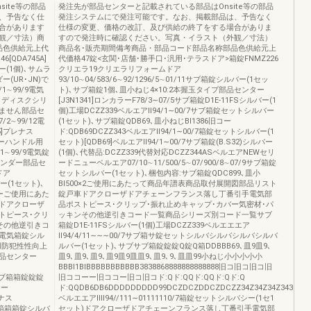
ite等の部品
発注先が部品センターと記載されている部品はOnsite等の部品
、予告なく仕
発注システムにで発注可能です。なお、掲載部品は、予告なく
合があります
仕様の変更、価格の改訂、及び供給の終了をする場合がありま
観／寸法）商
すので発注時に確認ください。写真・イラスト（外観／寸法）
品色供給元上代
商品名･販売期間備考商品・部品コード部品名称部品色供給元上
QDA745A]
代価格47錠<玄関･店舗･勝手口･汎用･テラスドア>箱錠FNMZ226
ー(1個)､サムラ
クリエラ19クリエラリフォームドア
(UR･JN)で
93/10∼04/583/6∼92/1296/5∼01/11サブ箱錠シルバー(1セッ
1∼99/9電気
ト)､サブ箱錠1個､皿小ねじ4×10:2本握玉タイプ部品センター
､ディスクシリ
[J3N1341]ロンカラーF78/3∼07/5サブ箱錠D1E-11FSシルバー(1
えません部品セ
個)工場DCZZ339ベルエアⅡ94/1∼00/7サブ箱錠セットシルバー
/2∼99/12電
(1セット)､サブ箱錠QDB69､皿小ねじBI1386旧コー
5]プレナス
ド:QDB69DCZZ343ベルエアⅡ94/1∼00/7箱錠セットシルバー(1
バーハンドル用
セット)[QDB69]ベルエアⅡ94/1∼00/7サブ箱錠(B.S32)シルバー
1∼99/9電気錠
(1個)､代替品:DCZZ339代替対応DCZZ344ASベルエアNEWセリ
リンダー部品セ
ードニューベルエア07/10∼11/500/5∼07/900/8∼07/9サブ箱錠
ドア
セットシルバー(1セット)､梱包内容:サブ箱錠QDC899､皿小
ルバー(1セット)､
BI500×2ご使用にあたって商品年譜表商品取付展開図部品リスト
ーご使用にあた
錠戸車ドアクローザドアチェーンフランス落し丁番引手電気部
ドアクローザ
品ポストピース･クリップ･振れ止めキャップ･カバー気密材･パ
トピース･クリ
ッキンその他逆引きコード一覧商品シリーズ別コード一覧サブ
その他逆引きコ
箱錠D1E-11FSシルバー(1個)工場DCZZ339ベルエエエア
電気箱錠シル
Ⅱ94/4/11∼∼∼00/7サブ箱サ錠セットシルバシルバシルバシルバ
用防犯性性向上
ルバー(1セット)､サブサブ箱錠錠錠Q錠Q箱DDBBB69､皿9皿9､
部品センター
皿9､皿9､皿9､皿9皿9皿皿9､皿9､9､皿皿99小ねじ小小小小小
BBBI1BIBBBBBBBBBBB3838868888888888888旧コ旧コ旧コ旧
錠電サブ箱箱錠錠錠
旧ココーー旧ココー旧コ旧コド:Qド:QQド:QQド:Qド:Q
ター
ド:QQDB6DB6DDDDDDDDD99DCZDCZDDCZDCZZ34Z34Z34Z343333
ナナス
ベルエエアⅡⅡ94//111∼01111110/7箱錠セットシルバシー(1セ1
箱錠箱箱箱錠シルバ
セット)ドアクローザドアチェーンフランス落し丁番引手電気部