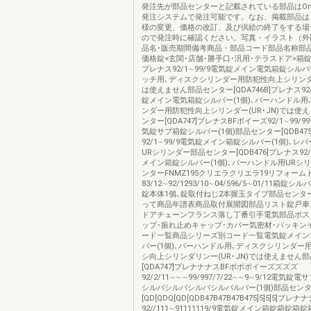
発注先が部品センターと記載されている部品はOns
発注システムで発注可能です。なお、掲載部品は
様の変更、価格の改訂、及び供給の終了をする場
ので発注時に確認ください。写真・イラスト（外
品名･販売期間備考商品・部品コード部品名称部
価格錠<玄関･店舗･勝手口･汎用･テラスドア>箱錠46[
プレナス92/1∼99/9電気錠メイン電気箱錠シルバ
ッチ用､ディスクシリンダー用防犯性向上シリンダー
は使えません部品センター[QDA746B]プレナス92/
錠メイン電気箱錠シルバー(1個)､バーハンドル用
ンダー用防犯性向上シリンダー(UR･JN)では使
ンター[QDA747]プレナスBFボイーズ92/1∼99/997
気錠サブ箱錠シルバー(1個)部品センター[QDB47
92/1∼99/9電気錠メイン箱錠シルバー(1個)､レ
URシリンダー部品センター[QDB476]プレナス92/
メイン箱錠シルバー(1個)､バーハンドル用URシ
ンターFNMZ195クリエラクリエラ19リフォーム
83/12∼92/1293/10∼04/596/5∼01/11箱錠シ
錠本体1個､錠取付ねじ2本握玉タイプ部品センタ
って商品年譜表商品取付展開図部品リスト錠戸車
ドアチェーンフランス落し丁番引手電気部品ポス
ップ･振れ止めキャップ･カバー気密材･パッキン
ード一覧商品シリーズ別コード一覧電気錠メイン
バー(1個)､バーハンドル用､ディスクシリンダー
シ向上シリンダリンー(UR･JN)では使えません
[QDA747]プレナナナスBFボボボイーズズズズ
92/2/11∼∼∼99/997/7/22∼∼9∼9/12電気
シルバシルバシルバシルバルバー(1個)部品セン
[QD[QDQ[QD[QDB47B47B47B475]5]5]5]プレナ
92//111∼91111119/9電気錠メイン箱錠箱錠