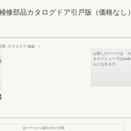
修部品カタログドア引戸版（価格なし） 46-4
汎用･テラスドア 箱錠
お探しのページは「カ
タログビューではwe
んになれます。
右ページから抽出された内容