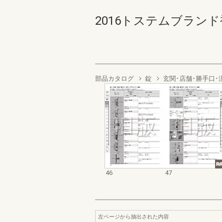
2016トステムブランド補
部品カタログ
錠
玄関･店舗･勝手口･
46
47
左ページから抽出された内容