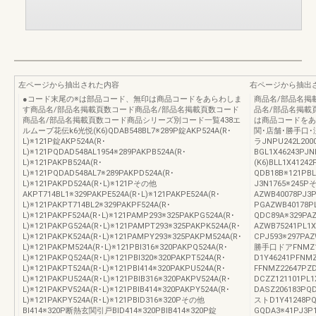
左ページから抽出された内容
右ページから抽出
●コード末尾の※は部品コード、無印は商品コードをあらわしま
商品名/部品名掲
す商品名/部品名掲載頁数コード商品名/部品名掲載頁数コード
品名/部品名掲載
商品名/部品名掲載頁数コード商品シリーズ別コード一覧438エ
は商品コードをあ
ルムーブ花伝k6光悦(K6)QDAB548BL7※289P錠AKP524A(R･
関･店舗･勝手口
L)※121P錠AKP524A(R･
ラJNPU242L200
L)※121PQDAD548AL1954※289PAKPB524A(R･
BGL1X46243PJ
L)※121PAKPB524A(R･
(K6)BLL1X4124
L)※121PQDAD548AL7※289PAKPD524A(R･
QDB18B※121PB
L)※121PAKPD524A(R･L)※121Pその他
J3N1765※245P
AKPT714BL1※329PAKPE524A(R･L)※121PAKPE524A(R･
AZWB40078PJ
L)※121PAKPT714BL2※329PAKPF524A(R･
PGAZWB40178P
L)※121PAKPF524A(R･L)※121PAMP293※325PAKPG524A(R･
QDC89A※329P
L)※121PAKPG524A(R･L)※121PAMPT293※325PAKPK524A(R･
AZWB75241PL
L)※121PAKPK524A(R･L)※121PAMPY293※325PAKPM524A(R･
CPJ593※297PAZ
L)※121PAKPM524A(R･L)※121PBI316※320PAKPQ524A(R･
勝手口ドアFNMZ14
L)※121PAKPQ524A(R･L)※121PBI320※320PAKPT524A(R･
D1Y46241PFNM
L)※121PAKPT524A(R･L)※121PBI414※320PAKPU524A(R･
FFNMZ22647PZ
L)※121PAKPU524A(R･L)※121PBIB316※320PAKPV524A(R･
DCZZ121101PL
L)※121PAKPV524A(R･L)※121PBIB414※320PAKPY524A(R･
DASZ206183P
L)※121PAKPY524A(R･L)※121PBID316※320Pその他
ストD1Y41248P
BI414※320P断熱玄関引戸BID414※320PBIB414※320P錠
GQDA3※41PJ3P