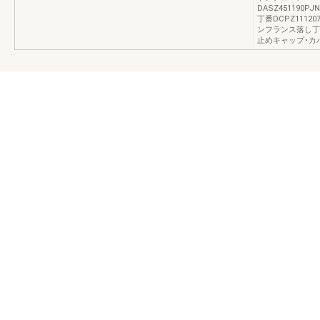
DASZ451190PJN
丁番DCPZ1112
ンフランス落し丁
止めキャップ･カ