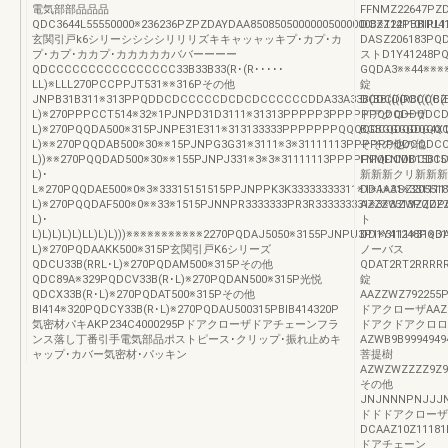
電気部部品品品
FFNMZ22647PZ
QDC3644L55550000※236236PZPZDAYDAA85085050000005000000B※124PBBIIU4
DCZZ121101PL
玄関引戸k6シリーシシシシリリリズキキャッャッキプ･カプ･カ
DASZ206183P
プ･カプ･カカプ･カカカカカババーーーー
ストD1Y41248PQ
QDCCCCCCCCCCCCCCCC33B33B33(R･(R･････
GQDA3※※44※※※※
LL)※LLL270PCCPPJT531※※316Pその他
錠
JNPB31B311※313PPQDDCDCCCCCDCDCDCCCCCCDDA33A33B(BB((((RB((((B(B(
DCDCDDCCCCZC
L)※270PPPCCT514※32※1PJNPD31D3111※31313PPPPP3PPPPPPQDQDDQDC
ドアクローザ
L)※270PQQDA500※315PJNPE31E311※313133333PPPPPPPQQQQDCQDQDQQQQQ
BGBGGGGDG4X1X
L)※※270PQQDAB500※30※※15PJNPG3G31※3111※3※31111113PPPPPPQDCQDCCC
そその他の他
L))※※270PQQDAD500※30※※155PJNPJ331※3※3※31111113PPPPPPQDCDDCDC
FNMFNMB15B15
L)･
新新新クリ新新新
L※270PQQDAE500※0※3※33315151515PPJNPPK3K33333333311※1※1※31※3311111
DDAAASZ2055
L)※270PQQDAF500※0※※33※1515PJNNPR3333333PR3R333333331※3※3313P
AZZZWZWZZZZZ
L)･
ト
L)L)L)L)L)LL)L)L)))※※※※※※※※※※※2270PQDAJ5050※3155PJNPU3P1※3111※31
DD1Y41248PQD
L)※270PQDAAKK500※315P玄関引戸K6シリーズ
ノーバス
QDCU33B(RRL･L)※270PQDAM500※315Pその他
QDAT2RT2RRRR
QDC89A※329PQDCV33B(R･L)※270PQDAN500※315P光悦
錠
QDCX33B(R･L)※270PQDAT500※315Pその他
AAZZWZ792255
BI414※320PQDCY33B(R･L)※270PQDAU500315PBIB414320P
ドアクローザAAZZW
気密材パキAKP234C4000295Pドアクローザドアチェーンフラ
ドアクドアクロロ
ンス落し丁番引手電気部品ポストピース･クリップ･振れ止めキ
AZWB9B9994949
ャップ･カバー気密材･パッキン
菩提樹
AZWZWZZZZ9Z9
その他
JNJNNNPNJJJN
ドドドアクローザ
DCAAZ10Z11181
ドアチェーン