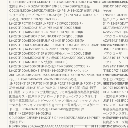
QDJ990B※123PBIE414※320PBID414※320PZDA850A※124PBIF414※320PBIE414※3
DCZZ121101PQ
玄関引戸k6・PGZDAT850B※124PBIU316※320P電気部品
BGD4X15181PQD
QDC364L5000※236PZDAY850B※124PBIU414※320P玄関引戸k6
その他
シリーズキャップ･カバーQDC33B(R･L)※270PCPJT531※316P
FNMB151313PBL
その他JNPB31※313PQDCA33B(R･
新クリエラDASZ20
L)※270PPCT514※321PJNPD31※313PQDCB33B(R･
D1Y41248PQDA
L)※270PQDA500※315PJNPE31※313PQDCD33B(R･
QDAT2R※80PAZ
L)※270PQDAB500※315PJNPG31※313PQDCF33B(R･
AZWZ79255PQD
L)※270PQDAD500※315PJNPJ31※313PQDCJ33B(R･
ドアクローザAZW
L)※270PQDAE500※315PJNPK31※313PQDCK33B(R･
AZWB942178PJ
L)※270PQDAF500※315PJNPR31※313PQDCL33BL※270PQDAH500※315PJNPT31
AZWZ986178P
L)※270PQDAJ500※315PJNPU31※313PQDCR33B(R･
JNPB31※313PBG
L)※270PQDAK500※315P玄関引戸K6シリーズQDCU33B(R･
ドアクローザ
L)※270PQDAM500※315Pその他QDC89A※329PQDCV33B(R･
DCAZ101181PJN
L)※270PQDAN500※315P光悦QDCX33B(R･
ドアチェーン
L)※270PQDAT500※315Pその他BI414※320PQDCY33B(R･
DASZ451190PJN
L)※270PQDAU500※315PBIB414※320P気密材･パッキン
丁番DCPZ11120
AKP234C4000※295PQDAX500※315PBID414※320PAKP234C6000※295PQDAY500※
FNMB175208PJ
花伝BIU414※320PAKPU234C6000※295Pその他
やまと(PG含む)DC
JNPB31※313PCPJT531※316PJNP242179※291PJNPD31※313PJNPB31※313PJNP
QDC89A※329P
花伝k6JNPU31※313PJNPU242L1168※291P<玄関･店舗･勝手
DCPZ116208P
口･汎用･テラスドア>ご使用にあたって商品年譜表商品取付展開
CPJT531※316
図部品リスト錠戸車ドアクローザドアチェーンフランス落し丁
ト玄関引戸DCPZ11
番引手電気部品ポストピース･クリップ･振れ止めキャップ･カバ
JNPB31※313PDC
ー気密材･パッキンその他逆引きコード一覧商品シリーズ別コー
エレンゼL1X332
ド一覧BID316※320Pその他BI414※320P断熱玄関引戸
年譜表商品取付展
BID414※320PBIB414※320P錠
ーンフランス落し
QDJ990B※123PBIE414※320PBID414※320PZDA850A※124PBIF414※320PBIE414※3
れ止めキャップ･
玄関引戸k6・
覧商品シリーズ別
PGPPPGGGZDADAAZDAAAADAAAAT85T8T8TTTTT8TT8TTT88880B※124PBBIIU3
D1Y46241PFNM