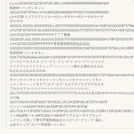
LLLLL))E50※0272272PQPQDJBDJJ690690900090909000000※82P
気密材･パッキンキンン
QDQDDDBT979ALL1※※※2852285285285PPPQDCT699A(RRRRRR･
L)※※272Pドドアクアクドローザローザザローザローザザローザ
ザザザザ
QDDDDJDDDDJDDDDDDDJJDD7373333333333333331A※183PQDQDDDBT979AL
L)※272PQPDDDDJDJHDDDDDDDDDDDDDD7773373173373777777A※183PQDQD
L)※※272272PPPPPPPPPPP丁丁丁番番
QQQDQDJQDJQQDJQQQQQQQQQ7575555595555555555555A※218PQDQDDDBT9
L)※※22722722222PPPPPPP電電電気部気部品品品品
QQQQDCQQDCQQQQQQQ33333354333333333※234PQDQDDDBT979ALL3※※285P
気密材材･パッキキキン
QDKT35353AAAALAAAA8※※2293293PQPQPPPPDFDFDFFFF3FFFFFFF51B※23※2P
ピースピースススス･クリ･クリ･クリ･クリ･クリ･クリ･クリリク
リリクリリクリリリクッップ･ッッッッッッ振れ止振れ止止止止
れ止れ止止れ止れ止れめ
QDBDDBDBDBDBDBDBDBDBDDDBDBDBDBDDBDDBDBDT18T185A※5A※5A※A※AA※
キャッキャッキャャキャャッャッキャッャキャャッャッャキャ
ッャッキャッッャキキプ･カプ･カプ･カカプカプカプカプカカカ
プカカカプカババババーバーバババババババババババ
QDJ757575575757575757575777777777777L※L※L※L※2L※2L※※※L※※※L※※L※L
その他
QDCC4427A※310PQDKT35T353CL3CL5※293PQDJE7577L※267P
リジェーロαQDKT353CL6※293PQDJE757R※267P錠
QDJ723L※112PQDKT353CL7※293PQDJG757L※267PQDJ723R※112PQDKT353CL
リジⅡ気密材パキJNPD242L1168291Pドアクローザドアチェー
ンフランス落し丁番引手電気部品ポストピース･クリップ･振れ
止めキャップ･カバー気密材･パッキン