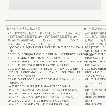
左ページから抽出された内容
右ページから抽出
●コード末尾の※は部品コード、無印は商品コードをあらわしま
商品名/部品名掲
す商品名/部品名掲載頁数コード商品名/部品名掲載頁数コード
品名/部品名掲載
商品名/部品名掲載頁数コード商品シリーズ別コード一覧426リ
は商品コードをあ
ジェーロ(01∼05)リジェーロαリジェーロ
関･店舗･勝手口
ⅡQDC56D※194PQDKT353BL1※293PBIF414※320PQDCY56D※194PQDKT353CL13※
ェント
丁番
QDJT726BL8※29
DDZC1104L209PQDKT353CL2※293PBIR414※320PDDZC1104R209PQDKT353CL3
その他
リジェーロVDDZK1104R209PQDKT353CL7※293P錠
QDC427A※310PQ
QDA982※115PDDZT1104L209PQDKT353CL9※293PQDC12※89PDDZT1104R209P
ポスト
リジェーロα防火戸QDC18※98PDDZW1104L209P錠
PC329A※248PQ
QDJ723L※112PQDC860※115PDDZW1104R209PQDJ723R※112PQDCB12A※89PQ
リシェントQDEM39
ドアクローザQDC164A※175PQDCP12※89PQDCB52A※218Pピ
QDC858L※101PQ
ース･クリップ･振れ止め
ドアクローザQDA
QDKU219※256PQDCQ12※89PQDD499A※217Pキャップ･カバ
CPJ592A※297PQ
ーQDCA69A(R･
ドアチェーンQDA51
L)※272PQDCY12※89PQDDU499A※217PQDCD69A(R･
番
L)※272PQDJ696A※43P電気部品QDC352L※232PQDCE69A(R･
QDB3※220PCPJ
L)※272PQDJ697※122PQDC352R※232PQDCF69A(R･
電気部品
L)※272PQDJ698※122PポストQDB190※246PQDCG69A(R･
QDC354※234PCP
L)※272PQDJ723L※112PQDBB190※246PQDCH69A(R･
ポスト
L)※272PQDJ723R※112PQDBK190※246PQDCK69A(R･
QDA300A※245PQ