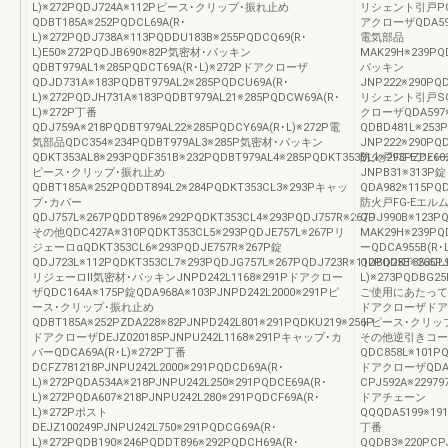
L)※272PQDJ724A※112Pピース･クリップ･振れ止め
リシェント引戸PG仕様
QDBT185A※252PQDCL69A(R･
アクローザQDA597※
L)※272PQDJ738A※113PQDDU183B※255PQDCQ69(R･
電気部品
L)E50※272PQDJB690※82P気密材･パッキン
MAK29H※239PQ
QDBT979AL1※285PQDCT69A(R･L)※272Pドアクローザ
パッキン
QDJD731A※183PQDBT979AL2※285PQDCU69A(R･
JNP222※290PQD
L)※272PQDJH731A※183PQDBT979AL21※285PQDCW69A(R･
リシェント引戸SG仕様
L)※272P丁番
クローザQDA59
QDJ759A※218PQDBT979AL22※285PQDCY69A(R･L)※272P電
QDBD481L※25
気部品QDC354※234PQDBT979AL3※285P気密材･パッキン
JNP222※290PQD
QDKT353AL8※293PQDF351B※232PQDBT979AL4※285PQDKT353BL1※293PZDE60
防火戸FG-Eアパー
ピース･クリップ･振れ止め
JNPB31※313P錠
QDBT185A※252PQDDT894L2※284PQDKT353CL3※293Pキャッ
QDA982※115PQ
プ･カバー
防火戸FG-Eエルムー
QDJ757L※267PQDDT896※292PQDKT353CL4※293PQDJ757R※267P
QDJ990B※123P
その他QDC427A※310PQDKT353CL5※293PQDJE757L※267Pリ
MAK29H※239P
ジェーロαQDKT353CL6※293PQDJE757R※267P錠
ーQDCA955B(R
QDJ723L※112PQDKT353CL7※293PQDJG757L※267PQDJ723R※112PQDKT353CL
QDBD25B※265PJ
リジェーロⅡ気密材･パッキンJNPD242L1168※291Pドアクロー
L)※273PQDBG25
ザQDC164A※175P錠QDA968A※103PJNPD242L2000※291Pピ
ご使用にあたって
ース･クリップ･振れ止め
ドアクローザドア
QDBT185A※252PZDA228※82PJNPD242L801※291PQDKU219※256P
トピース･クリッ
ドアクローザDEJZ020185PJNPU242L1168※291Pキャップ･カ
その他逆引きコー
バーQDCA69A(R･L)※272P丁番
QDC858L※101PQ
DCFZ781218PJNPU242L2000※291PQDCD69A(R･
ドアクローザQDA
L)※272PQDA534A※218PJNPU242L250※291PQDCE69A(R･
CPJ592A※2297
L)※272PQDA607※218PJNPU242L280※291PQDCF69A(R･
ドアチェーン
L)※272Pポスト
QQQDA5199※191
DEJZ100249PJNPU242L750※291PQDCG69A(R･
丁番
L)※272PQDB190※246PQDDT896※292PQDCH69A(R･
QQDB3※220PCPJ