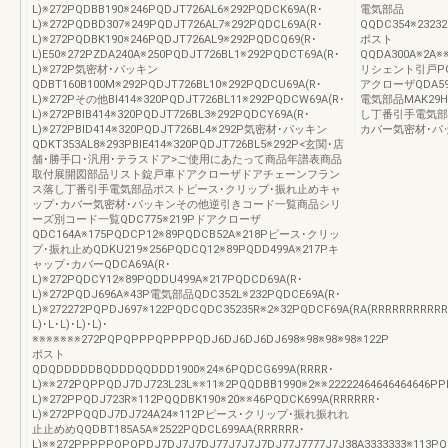
L)※272PQDBB190※246PQDJT726AL6※292PQDCK69A(R･
電気部品
L)※272PQDBD307※249PQDJT726AL7※292PQDCL69A(R･
QQDC354※2323
L)※272PQDBK190※246PQDJT726AL9※292PQDCQ69(R･
ポスト
L)E50※272PZDA240A※250PQDJT726BL1※292PQDCT69A(R･
QQDA300A※2A※
L)※272P気密材･パッキン
リシェント引戸PG仕様
QDBT160B100M※292PQDJT726BL10※292PQDCU69A(R･
アクローザQDA597※
L)※272Pその他BI414※320PQDJT726BL11※292PQDCW69A(R･
電気部品MAK29
L)※272PBIB414※320PQDJT726BL3※292PQDCY69A(R･
し丁番引手電気部
L)※272PBID414※320PQDJT726BL4※292P気密材･パッキン
カバー気密材･パ
QDKT353AL8※293PBIE414※320PQDJT726BL5※292P<玄関･店
舗･勝手口･汎用･テラスドア>ご使用にあたって商品年譜表商品
取付展開図部品リスト錠戸車ドアクローザドアチェーンフラン
ス落し丁番引手電気部品ポストピース･クリップ･振れ止めキャ
ップ･カバー気密材･パッキンその他逆引きコード一覧商品シリ
ーズ別コード一覧QDC775※219Pドアクローザ
QDC164A※175PQDCP12※89PQDCB52A※218Pピース･クリッ
プ･振れ止めQDKU219※256PQDCQ12※89PQDD499A※217Pキ
ャップ･カバーQDCA69A(R･
L)※272PQDCY12※89PQDDU499A※217PQDCD69A(R･
L)※272PQDJ696A※43P電気部品QDC352L※232PQDCE69A(R･
L)※272272PQPDJ697※122PQDCQDC35235R※2※32PQDCF69A(RA(RRRRRRRRRRR
L)･L･L)･L)･L)･
※※※※※※※272PQPQPPPQPPPPQDJ6DJ6DJ6DJ698※98※98※98※122P
ポスト
QDQDDDDDBQDDDQQDDD1900※24※6PQDCG699A(RRRR･
L)※※272PQPPQDJ7DJ723L23L※※11※2PQQDBB1990※2※※22222464646464646P
L)※272PPQDJ723R※112PQQDBK190※20※※46PQDCK699A(RRRRRR･
L)※272PPQQDJ7DJ724A24※112Pピース･クリップ･振れ振れれ
止止めめQQDBT185A5A※2522PQDCL699AA(RRRRRR･
L)※※272PPPPPQPQPDJ7DJ7J7DJ77J7J7J7DJ77J7777J7J38A3333333※113PQ