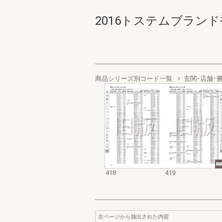
2016トステムブランド補
商品シリーズ別コード一覧
玄関･店舗･
418
419
左ページから抽出された内容