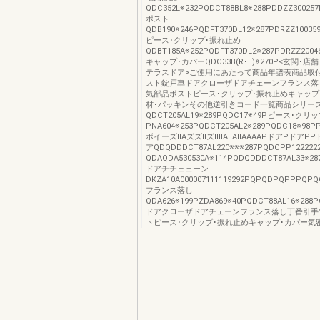
QDC352L※232PQDCT88BL8※288PDDZZ300257
ポスト
QDB190※246PQDFT370DL12※287PDRZZ10035
ピース･クリップ･振れ止め
QDBT185A※252PQDFT370DL2※287PDRZZ2004
キャップ･カバーQDC33B(R･L)※270P<玄関･店
テラスドア>ご使用にあたって商品年譜表商品取
スト錠戸車ドアクローザドアチェーンフランス落
気部品ポストピース･クリップ･振れ止めキャップ
材･パッキンその他逆引きコード一覧商品シリー
QDCT205AL19※289PQDC17※49Pピース･ク
PNA604※253PQDCT205AL2※289PQDC18※98P
ボイーズⅡAズズⅡズⅡⅡAⅡAⅡAAAAPドアPドアP
アQDQDDDCT87AL220※※※287PQDCPP12222
QDAQDA530530A※114PQDQDDDCT87AL33※2
ドアチチェェーン
DKZA10A000007111119292PQPQDPQPPPQPQ
フランス落し
QDA626※199PZDA869※40PQDCT88AL16※288P
ドアクローザドアチェーンフランス落し丁番引手
トピース･クリップ･振れ止めキャップ･カバー気