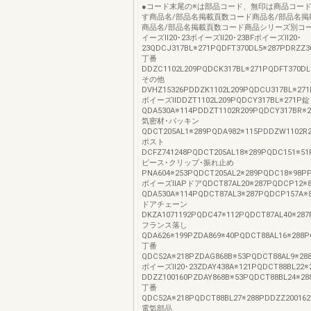
●コード末尾の※は部品コード、無印は商品コー
す商品名/部品名掲載頁数コード商品名/部品名掲
商品名/部品名掲載頁数コード商品シリーズ別コー
イーズⅡ20･23ボイーズⅡ20･23BFボイーズⅡ20･
23QDCJ317BL※271PQDFT370DL5※287PDRZZ3
丁番
DDZC1102L209PQDCK317BL※271PQDFT370DL
その他
DVHZ15326PDDZK1102L209PQDCU317BL※271
ボイーズⅡDDZT1102L209PQDCY317BL※271P錠
QDA530A※114PDDZT1102R209PQDCY317BR※
気密材･パッキン
QDCT205AL1※289PQDA982※115PDDZW1102R
ポスト
DCFZ741248PQDCT205AL18※289PQDC151※51
ピース･クリップ･振れ止め
PNA604※253PQDCT205AL2※289PQDC18※98P
ボイーズⅡAPドアQDCT87AL20※287PQDCP12※
QDA530A※114PQDCT87AL3※287PQDCP157A※
ドアチェーン
DKZA1071192PQDC47※112PQDCT87AL40※287
フランス落し
QDA626※199PZDA869※40PQDCT88AL16※288P
丁番
QDC52A※218PZDAG868B※53PQDCT88AL9※28
ボイーズⅡ20･23ZDAY438A※121PQDCT88BL22※
DDZZ100160PZDAY868B※53PQDCT88BL24※28
丁番
QDC52A※218PQDCT88BL27※288PDDZZ200162
電気部品