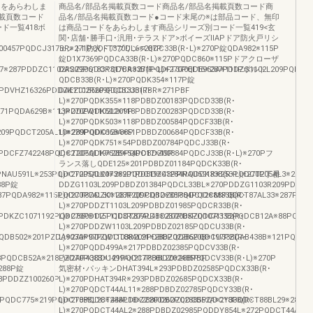
ドをあらわしま
商品名/部品名掲載頁数コード商品名/部品名掲載頁数コード商
載頁数コード
品名/部品名掲載頁数コード●コード末尾の※は部品コード、無印
ド一覧418ボ
は商品コードをあらわします商品シリーズ別コード一覧419<玄
関･店舗･勝手口･汎用･テラスドア>ボイーズⅡAPドア防火戸リシ
00457PQDCJ317BR※271PQDFT370DL6※287P
ェントⅡ防火ドアプリンスQDC33B(R･L)※270P錠QDA982※115P
錠D1X7369PQDCA33B(R･L)※270PQDC860※115Pドアクローザ
7※287PDDZC1102R209PQDCK317BR※271PQDFT370EL16※287PDDZG1102L209PQDCM
DASZ206183PQDCA33B(R･L)※270PQDE953A※111Pポルト
QDCB33B(R･L)※270PQDK354※117P錠
PDVHZ16326PDDZK1102R209PQDCU317BR※271PBF
DAEZ01556PQDCB33B(R･
L)※270PQDK355※118PDBDZ00183PQDCD33B(R･
271PQDA629B※113PDDZW1102L209P
L)※270PQDK502※118PDBDZ00283PQDCD33B(R･
L)※270PQDK503※118PDBDZ00584PQDCF33B(R･
209PQDCT205AL10※289PQDC12※88P
L)※270PQDK668A※51PDBDZ00684PQDCF33B(R･
L)※270PQDK751※54PDBDZ00784PQDCJ33B(R･
PDCFZ742248PQDCT205AL19※289PQDC17※49P
L)※270PQDK752B※54PDBDZ00884PQDCJ33B(R･L)※270Pフ
ランス落しQDE125※201PDBDZ01184PQDCK33B(R･
PNAU591L※253PQDCT205AL20※289PQDC19※43PPNAU591R※253PQDCT205AL3※289P
L)※270PQDK473※201PDBDZ01284PQDCK33B(R･L)※270P丁番
88P錠
DDZG1103L209PDBDZ01384PQDCL33BL※270PDDZG1103R209PDBDZ
87PQDA982※115PQDCT87AL30※287PQDCQ12※88PQDC12※88PQDCT87AL33※287PQD
L)※270PDDZK1103R209PDBDZ01884PQDCM33B(R･
L)※270PDDZT1103L209PDBDZ01985PQDCR33B(R･
PDKZC1071192PQDC860※115PQDCT87AL41※287PDKZD1071192PQDCB12A※88PQDCT
L)※270PDDZT1103R209PDBDZ02085PQDCR33B(R･
L)※270PDDZW1103L209PDBDZ02185PQDCU33B(R･
QDB502※201PZDA903A※97PQDCT88AL21※288PQDB620B※197PZDAB438B※121PQDCT
L)※270PDDZW1103R209PDBDZ02285PQDCU33B(R･
L)※270PQDD499A※217PDBDZ02385PQDCV33B(R･
8PQDCB52A※218PZDAP438B※121PQDCT88BL20※288PBF
L)※270PQDDU499A※217PDBDZ02485PQDCV33B(R･L)※270P
288P錠
気密材･パッキンDHAT394L※293PDBDZ02585PQDCX33B(R･
8PDDZZ100260P
L)※270PDHAT394R※293PDBDZ02685PQDCX33B(R･
L)※270PQDCT44AL11※288PDBDZ02785PQDCY33B(R･
PQDC775※219PQDCT88BL28※288PDDZZ200262PQDCB52A※218PQDCT88BL29※288PD
L)※270PQDCT44AL18※288PDBDZ02885PQDCY33B(R･
L)※270PQDCT44AL2※288PDBDZ02985PQDDY854L※272PQDCT44AL2