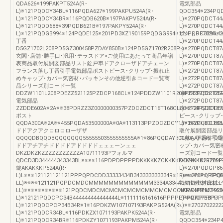
QDA626※199PAKPT524A(R･
電気部品
L)※121PQDCY34BL※116PQDA627※199PAKPU524A(R･
QDC354※234PQ
L)※121PQDCY34BR※116PQDB620B※197PAKPV524A(R･
L)※270PQDCT44
L)※121PQDD688※39PQDB621B※197PAKPY524A(R･
L)※270PQDCT44
L)※121PQDGB994※124PQDE125※201PD3XZ190159PQDGG994※124PQDF782AL1
ポストPC329A※24
丁番
L)※270PQDCT4
D5GZ1702L208PD5GZ300458PZDAY850B※124PD5GZ1702R208P<
L)※270PQDCT87
玄関･店舗･勝手口･汎用･テラスドア>ご使用にあたって商品年譜
L)※270PQDCT87
表商品取付展開図部品リスト錠戸車ドアクローザドアチェーン
L)※270PQDCT87
フランス落し丁番引手電気部品ポストピース･クリップ･振れ止
L)※272PQDCT87
めキャップ･カバー気密材･パッキンその他逆引きコード一覧商
L)※272PQDCT87
品シリーズ別コード一覧
L)※272PQDCT87
DDZW1101L208PDEZZ521125PZDCP168CL※124PDDZW1101R208PDEZZ522125
L)※272PQDCT87
電気部品
L)※272PQDCT87
ZZDDE602A※2A※※38PDRZZ3Z0000000357PZDCZDCT16T168CL8C※124PZZDDE6
L)※272PQDCT87
ポスト
ピース･クリップ･振れ
QQDA300A※2A※※455PQDA53500000A※0A※113113PPZDCZDCY16Y16YCL8CL8
L)※272PQDC
ドドアクアクロロロローザザ
取付展開図部品リ
QQQQDBQQDBQQQQQQQ55555503555555555A※1※86PQQDAY300A0AA※245PQDC
ス落し丁番引手電
ドドアチアチドドドドアドドドドェェェーンェェ
ップ･カバー気密
DKZDKZKZZZZZZZZZZZA10711193Pフォルマ
ーズ別コード一覧
QDCD3D344444343343BL※※※※116PDPDPPPPDKKKKKZCKKKKKKKKKKK107711
DDZK1102R209
錠AKAKKKP524A(R･
L)※270PQDGP8
L)L※※※121121121121PPPQPDCDD33333434B343333333334R※1R※※※※※※※16P
L)※※270PQPPQD
LL)※※※※121121PQPDCMDCMMMMMMMMMMMMM3334A334AL※1L※1L※LLLLL16
気気気密材密材･
LL)※※※※※※※※※※※121PQDCMDCMCMCMCMCMCMMCMCMCCMMCMMM34A34A34AAAA
AKPAKPT92T920
L)※12121PQDCPC34B444444444444444L※1111116161616PPPPPPPDKPPPPPPZ
L)※※270PBBPJ
L)※121PQDCPCP34B34R※1※16PDKZW107107193PAKPG524A(R･
L)※※27027022
L)※121PQDCR34BL※116PDKZX1071193PAKPK524A(R･
電気部品
L)※121PQDCR34BR※116PDKZY1071193PAKPM524A(R･
QQDC354※234P