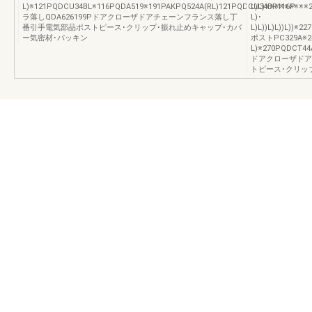
L)※121PQDCU34BL※116PQDA519※191PAKPQ524A(RL)121PQDCU34BR116P
L)L)※※※※※※※※
ラ落しQDA626199Pドアクローザドアチェーンフランス落し丁
L)･
番引手電気部品ポストピース･クリップ･振れ止めキャップ･カバ
L)L))L)L))L))
ー気密材･パッキン
ポストPC329A※24
L)※270PQDCT44
ドアクローザドア
トピース･クリッ