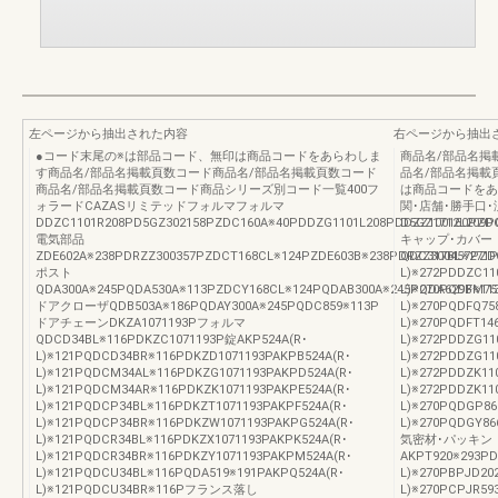
左ページから抽出された内容
右ページから抽出
●コード末尾の※は部品コード、無印は商品コードをあらわしま
商品名/部品名掲
す商品名/部品名掲載頁数コード商品名/部品名掲載頁数コード
品名/部品名掲載
商品名/部品名掲載頁数コード商品シリーズ別コード一覧400フ
は商品コードをあ
ォラードCAZASリミテッドフォルマフォルマ
関･店舗･勝手口
DDZC1101R208PD5GZ302158PZDC160A※40PDDZG1101L208PDDZZ100160PZD
D5GZ1712L209P
電気部品
キャップ･カバー
ZDE602A※238PDRZZ300357PZDCT168CL※124PZDE603B※238PDRZZ300457PZD
QDC317BL※271P
ポスト
L)※272PDDZC11
QDA300A※245PQDA530A※113PZDCY168CL※124PQDAB300A※245PQDA629B※11
L)※270PQDFM75
ドアクローザQDB503A※186PQDAY300A※245PQDC859※113P
L)※270PQDFQ75
ドアチェーンDKZA1071193Pフォルマ
L)※270PQDFT14
QDCD34BL※116PDKZC1071193P錠AKP524A(R･
L)※272PDDZG11
L)※121PQDCD34BR※116PDKZD1071193PAKPB524A(R･
L)※272PDDZG11
L)※121PQDCM34AL※116PDKZG1071193PAKPD524A(R･
L)※272PDDZK11
L)※121PQDCM34AR※116PDKZK1071193PAKPE524A(R･
L)※272PDDZK11
L)※121PQDCP34BL※116PDKZT1071193PAKPF524A(R･
L)※270PQDGP8
L)※121PQDCP34BR※116PDKZW1071193PAKPG524A(R･
L)※270PQDGY8
L)※121PQDCR34BL※116PDKZX1071193PAKPK524A(R･
気密材･パッキン
L)※121PQDCR34BR※116PDKZY1071193PAKPM524A(R･
AKPT920※293PD
L)※121PQDCU34BL※116PQDA519※191PAKPQ524A(R･
L)※270PBPJD20
L)※121PQDCU34BR※116Pフランス落し
L)※270PCPJR59