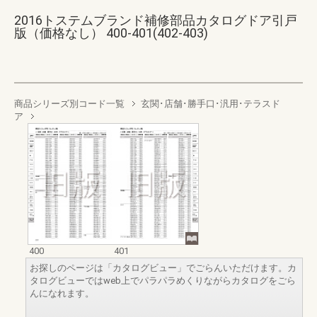
2016トステムブランド補修部品カタログドア引戸
版（価格なし） 400-401(402-403)
商品シリーズ別コード一覧
玄関･店舗･勝手口･汎用･テラスド
ア
400
401
お探しのページは「カタログビュー」でごらんいただけます。カ
タログビューではweb上でパラパラめくりながらカタログをごら
んになれます。