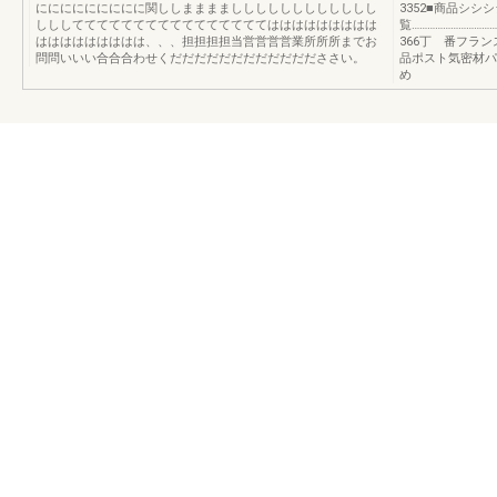
ににににににににに関ししまままましししししししししししし
3352■商品シ
しししててててててててててててててててははははははははは
覧……………………………
ははははははははは、、、担担担担当営営営営業所所所までお
366丁 番フラ
問問いいい合合合わせくだだだだだだだだだだだだささい。
品ポスト気密材パ
め