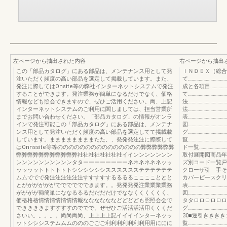
左ページから抽出された内容
右ページから抽出
この「部品カタログ」にある部品は、メンテナンス用として発
ＩＮＤＥＸ（総合
注いただく頻度の高い部品を選定して掲載しています。また、
て…………………………
発注に際してはOnsite等の弊社インターネットシステムで発注
成と各項目……………
することができます。発注業務が簡単になるだけでなく、価格
て…………………………
情報なども照会できますので、ぜひご活用ください。尚、上記
法…………………………
インターネットシステムのご利用に関しましては、担当営業所
法…………………………
までお問い合わせください。「部品カタログ」の情報がオンラ
表…………………………
インで発注可能この「部品カタログ」にある部品は、メンテナ
図…………………………
ンス用として発注いただく頻度の高い部品を選定してて掲載載
グ…………………………
しています。ままままままままたた、、発発発注注に際際して
覧…………………………
はOnnssite等等ののののののののののののののの弊弊弊弊弊弊
ド一覧…………………
弊弊弊弊弊弊弊弊弊弊弊社社社社社社社社イインンンンンンン
取付展開図商品年
ンンンンンンンンンンタターーーーーーーーネネネネネネッッ
ズ別コード一覧戸
ッッッットトトトトトシシシシシシスススススステテテテテテ
クローザ引 手そ
ムムででで発注注注注注注すすすすするるるるここここととと
カバーピースクリ
とががががががでででででできます。。発発発発注業業業業務
表…………………………
がががが簡簡単にななるるるだだだだけでななくくくくくく、
図…………………………
価格格格情情情情情情情報ななななななどどどども照照会会で
タタロロロロロロ
でききききますすすすのででで、ぜぜひご活活活活用くくくだ
グ……………………………
さいい。。。。。尚尚尚尚、上上上上記イイイインターネッッ
30■逆引ききき
ットシシシステムムムのののごごご利利利利利利利用用ににに
覧……………………………