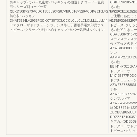
めキャップ･カバー気密材･パッキンその他逆引きコード一覧商
QDBT39※285PDE
品シリーズ別コード一覧
その他
QDKD30R※273PQDCT88BL20※287PBIU316※320PQDKG210L※274PQDCT88BL2
BI320※320PDEZ
気密材･パッキン
ご使用にあたって
DHAT3934L※2933PQDKKT35T3CLCCCLCLLCLCLCLLLLLLLL113※29329322932
ドアクローザドア
ドアクローザドアチェーンフランス落し丁番引手電気部品ポス
トピース･クリッ
トピース･クリップ･振れ止めキャップ･カバー気密材･パッキン
その他逆引きコー
QDAJ500※315P
ステンステンステ
火ドア火火火ドドド
AZWS8S88888
ンン
AAMMP270A※2A
その他
BBII414※3200P
ドアクローザ
L1X131377PQD
ドアチェェェーン
AZWZ8Z888883
丁番
AZWB9B977778
シンプルドア
AZWZWWWWWWWW
錠QDBB171※12
ZDCB85B858BL
DDZZZ1Z10035
キプカバQDED399D
ドアクローザドア
トピース･クリッ