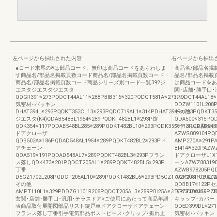
左ページから抽出された内容
右ページから抽出
●コード末尾の※は部品コード、無印は商品コードをあらわしま
商品名/部品名掲
す商品名/部品名掲載頁数コード商品名/部品名掲載頁数コード
品名/部品名掲載
商品名/部品名掲載頁数コード商品シリーズ別コード一覧392ジ
は商品コードをあ
エスタジエスタジエスタ
関･店舗･勝手口･
QDGR391※273PQDCT44AL11※288PBIB316※320PQDGT581A※273PQDCT44AL18※
ルバ
気密材･パッキン
DDZW1101L208P
DHAT394L※293PQDKT353CL13※293PQDC719AL1※314PDHAT394R※293PQDKT35
その他
ジエスタ(K4)QDAB548BL1954※289PQDKT482BL1※293P錠
QDA500※315PQ
QDK354※117PQDAB548BL285※289PQDKT482BL10※293PQDK355※118PQDAB548
ステンレス防火ドア
ドアクローザ
AZWS889104P
QDB503A※186PQDAD548AL1954※289PQDKT482BL2※293Pド
AMP270A※291P
アチェーン
BI414※320PAZW
QDA519※191PQDAD548AL7※289PQDKT482BL3※293Pフラン
ドアクローザL1X13
ス落しQDK473※201PQDCT205AL1※289PQDKT482BL5※293P
ーンAZWZ883190
丁番
AZWB978205PQD
D5GZ1702L208PQDCT205AL10※289PQDKT482BL6※293PD5GZ1702R208PQDCT2
シンプルドアAZWZ9
その他
QDBB17※122Pセ
AMPT110L1※329PDDZG1101R208PQDCT205AL3※289PBI25A※319PDDZK1101L20
DDZZ100359PZ
玄関･店舗･勝手口･汎用･テラスドア>ご使用にあたって商品年譜
キャップ･カバー
表商品取付展開図部品リスト錠戸車ドアクローザドアチェーン
QDED399DL※27
フランス落し丁番引手電気部品ポストピース･クリップ･振れ止
気密材･パッキン