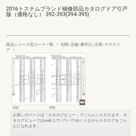
2016トステムブランド補修部品カタログドア引戸
版（価格なし） 392-393(394-395)
商品シリーズ別コード一覧
玄関･店舗･勝手口･汎用･テラスド
ア
392
393
お探しのページは「カタログビュー」でごらんいただけます。カ
タログビューではweb上でパラパラめくりながらカタログをごら
んになれます。