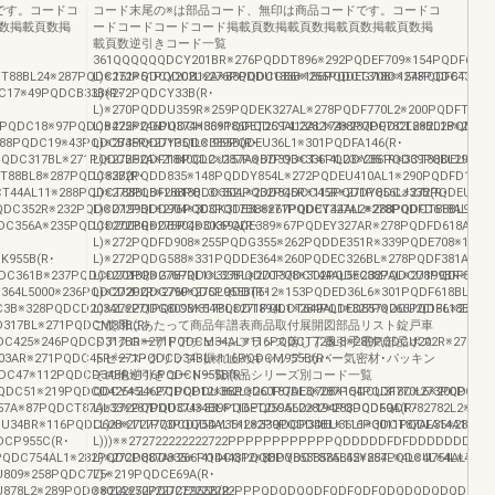
です。コードコ
コード末尾の※は部品コード、無印は商品コードです。コードコ
数掲載頁数掲
ードコードコードコード掲載頁数掲載頁数掲載頁数掲載頁数掲
載頁数逆引きコード一覧
361QQQQQQDCY201BR※276PQDDT896※292PQDEF709※154PQDF642A
CT88BL24※287PQDC151※51PQDCB12A※88PQDCG86※186PQDCT318C※273PQDCT88BL
L)※272PQDCY202L※276PQDDU183B※255PQDEG708※154PQDF643A※
C17※49PQDCB33B(R･
L)※272PQDCY33B(R･
L)※270PQDDU359R※259PQDEK327AL※278PQDF770L2※200PQDFT370
8PQDC18※97PQDCB425※246PQDCH86※186PQDCT413AL174※287PQDCT88BL28※287P
L)※272PQDDU374※339PQDET259AL2282※288PQDF782L2※201PQDFT
288PQDC19※43PQDCB45R※271PQDCI955B(R･
L)※273PQDDY351L※339PQDEU36L1※301PQDFA146(R･
PQDC317BL※271PQDCB52A※218PQDCJ157A※87PQDCT414L23※286PQDCT88BL29※28
L)※272PQDFT840CL2※287PQDD393※336PQDDY351R※339PQDEU37L1
T88BL8※287PQDC33B(R･
L)※272PQDD835※148PQDDY854L※272PQDEU410AL1※290PQDFD13A※
T44AL11※288PQDCT88BL8※288PQDC352L※232PQDCC45R※271PQDCJ33B(R･
L)※272PQDFU618BL3※304PQDD845R※112PQDDY856L※272PQDEU981
PQDC352R※232PQDCD199BL※276PQDCK317BL※271PQDCT44AL2※288PQDCT88BL9※28
L)※272PQDD904※303PQDE388※67PQDEY327AL※278PQDFD618AL2※30
DC356A※235PQDCD200BR※275PQDCK69A(R･
L)※272PQDDB904※303PQDE389※67PQDEY327AR※278PQDFD618AL4※
L)※272PQDFD908※255PQDG355※262PQDDE351R※339PQDE708※154P
K955B(R･
L)※272PQDG588※331PQDDE364※260PQDEC326BL※278PQDF381ARL1
QDC361B※237PQDCD201BR※276PQDCL33BL※270PQDCT44AL5※288PQDCU199BR※276
L)※272PQDG787RL1※327PQDDT378※302PQDEC327AL※278PQDF530G
364L5000※236PQDCD202R※276PQDCL955B(R･
L)※272PQDG790※275PQDDT512※153PQDED36L6※301PQDF618BL3※3
C3B※328PQDCD203AL※271PQDCM317BL※271PQDCT649AL1※327PQDCU201BL※276P
L)※272PQDG809B※54PQDDT894L1※284PQDED857※266PQDF618BL6※
D317BL※271PQDCM33B(R･
ご使用にあたって商品年譜表商品取付展開図部品リスト錠戸車
QDC425※246PQDCD317BR※271PQDCM34AL※116PQDCT723L8※289PQDCU202R※276PQ
ドアクローザドアチェーンフランス落し丁番引手電気部品ポス
03AR※271PQDC45R※271PQDCD34BL※116PQDCM955B(R･
トピース･クリップ･振れ止めキャップ･カバー気密材･パッキン
QDC47※112PQDCD34BR※116PQDCN955B(R･
その他逆引きコード一覧商品シリーズ別コード一覧
PQDC51※219PQDCD425※246PQDCP12※88PQDCT87AL3※287PQDCU318C※273PQDC52
QDCY45L※271PQDDU362L※260PQDEQ708※154PQDF770L6※200PQDFT
57A※87PQDCT87AL33※287PQDCU34BL※116PQDC56D※194PQDCD69A(R･
L)※272PQDDU374※339PQDET259AL2282※288PQDFQDF782782L2※201
CU34BR※116PQDC62B※111PQDCD754AL1※282PQDCP34BL※116PQDCT87AL35※287PQ
LL)※※2727773PQQDDY351L※339PQDDDEU36L1※3011PQDFA14A16(R(
DCP955C(R･
L)))※※272722222222722PPPPPPPPPPPPQDDDDDFDFDDDDDDDDDDT
PQDC754AL1※282PQDCD887A※266PQDCQ12※88PQDCT87AL42※287PQDCU754AL7※28
L)※272PQDD835※1414448PQQDDY8588585855Y854L※4L※4L※4L※4L※2
809※258PQDC775※219PQDCE69A(R･
L)･
878L2※289PQDC801A※50PQDCE955B(R･
※※2222727227272222222PPPQDQDQQDFQDFQDFQDQDQDQDQDQDFDQD