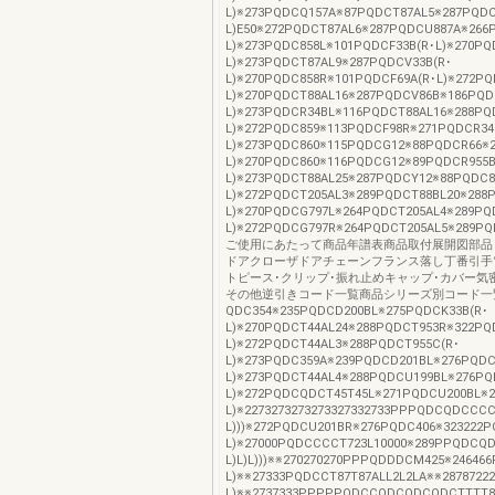
L)※273PQDCQ157A※87PQDCT87AL5※287PQDC
L)E50※272PQDCT87AL6※287PQDCU887A※266
L)※273PQDC858L※101PQDCF33B(R･L)※270PQ
L)※273PQDCT87AL9※287PQDCV33B(R･
L)※270PQDC858R※101PQDCF69A(R･L)※272PQ
L)※270PQDCT88AL16※287PQDCV86B※186PQD
L)※273PQDCR34BL※116PQDCT88AL16※288PQ
L)※272PQDC859※113PQDCF98R※271PQDCR34
L)※273PQDC860※115PQDCG12※88PQDCR66※2
L)※270PQDC860※116PQDCG12※89PQDCR955B
L)※273PQDCT88AL25※287PQDCY12※88PQDC
L)※272PQDCT205AL3※289PQDCT88BL20※288
L)※270PQDCG797L※264PQDCT205AL4※289PQ
L)※272PQDCG797R※264PQDCT205AL5※289PQ
ご使用にあたって商品年譜表商品取付展開図部品
ドアクローザドアチェーンフランス落し丁番引手
トピース･クリップ･振れ止めキャップ･カバー気
その他逆引きコード一覧商品シリーズ別コード一
QDC354※235PQDCD200BL※275PQDCK33B(R･
L)※270PQDCT44AL24※288PQDCT953R※322PQ
L)※272PQDCT44AL3※288PQDCT955C(R･
L)※273PQDC359A※239PQDCD201BL※276PQDC
L)※273PQDCT44AL4※288PQDCU199BL※276P
L)※272PQDCQDCT45T45L※271PQDCU200BL※2
L)※2273273273273327332733PPPQDCQDCC
L)))※272PQDCU201BR※276PQDC406※323222
L)※27000PQDCCCCT723L10000※289PPQDCQ
L)L)L)))※※270270270PPPQDDDCM425※246
L)※※27333PQDCCT87T87ALL2L2LA※※28787
L)※※2737333PPPPPQDCCQDCQDCQDCTTTT8