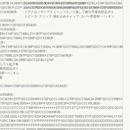
U878L5※289PQDC839※323PQDCF317BL※271PQDCQ69(R･
L)※272PQDD904※303PQDE388※67PQDEY327AL※278PQDFD618AL2※30
PQDC857※221PQDCF317BR※271PQDCQ803※89PQDCT87AL8※287PQDCU955C(R･
L)※272PQDDB904※303PQDE389※67PQDEY327AR※278PQDFD618AL4※
DCQ955B(R･
ドアクローザドアチェーンフランス落し丁番引手電気部品ポス
トピース･クリップ･振れ止めキャップ･カバー気密材･パッキン
DCR33B(R･
C859※112PQDCF955B(R･
DCW69A(R･
BR※116PQDCT88AL21※287PQDCW955B(R･
54PQDCT88AL21※288PQDCX33B(R･
(R･
879※194PQDCG13※88PQDCT205AL1※289PQDCT88AL25※288PQDCY12※89PQDC887A※
PQDCY200BL※275PQDCA33B(R･
DCT88BL22※287PQDCY200BR※275PQDCA69A(R･
DCT88BL22※288PQDCY201BL※276P
リスト錠戸車
電気部品ポス
密材･パッキン
覧
DC356A※235PQDCD200BR※275PQDCK69A(R･
K955B(R･
QDC361B※237PQDCD201BR※276PQDCL33BL※270PQDCT44AL5※288PQDCU199BR※276
75PQDC364L5000※※236236PPQDCCD20D2R※276PQDCCL95L5B(R･
CCCCCCCCCCCCCT45R※R※※※※※※※※※271271271271271PPPPPQDCQDCQDCQDCQDCU20
PQQDCD333317BL※271PQDCCCCM33B(R･
DCU20U202L※276PQDC425※2424446PQQDCD33317BRR※271PQDDDCM34AL※116166PP
466PQDCT86※18618681111PPPPPPPPPPPQDCQDCQDDQDDDDDDDDDDDDU20U200000
2222272872PPPPPPPPPPPPQDDDDDCDCDDDDDDDDDDU3U333313333333333337BL※※
7TTTTTTTTTTAL20000※2887878888888888PPQQQDQDQDCQDCDCQDQQDQDQQDDQD