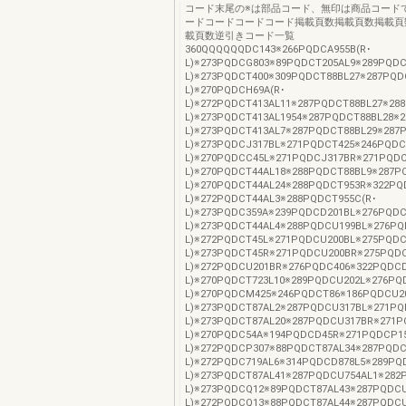
コード末尾の※は部品コード、無印は商品コード
ードコードコードコード掲載頁数掲載頁数掲載頁
載頁数逆引きコード一覧
360QQQQQQDC143※266PQDCA955B(R･
L)※273PQDCG803※89PQDCT205AL9※289PQD
L)※273PQDCT400※309PQDCT88BL27※287PQD
L)※270PQDCH69A(R･
L)※272PQDCT413AL11※287PQDCT88BL27※28
L)※273PQDCT413AL1954※287PQDCT88BL28※
L)※273PQDCT413AL7※287PQDCT88BL29※287
L)※273PQDCJ317BL※271PQDCT425※246PQDC
L)※270PQDCC45L※271PQDCJ317BR※271PQDC
L)※270PQDCT44AL18※288PQDCT88BL9※287
L)※270PQDCT44AL24※288PQDCT953R※322PQ
L)※272PQDCT44AL3※288PQDCT955C(R･
L)※273PQDC359A※239PQDCD201BL※276PQDC
L)※273PQDCT44AL4※288PQDCU199BL※276P
L)※272PQDCT45L※271PQDCU200BL※275PQDC
L)※273PQDCT45R※271PQDCU200BR※275PQD
L)※272PQDCU201BR※276PQDC406※322PQDC
L)※270PQDCT723L10※289PQDCU202L※276P
L)※270PQDCM425※246PQDCT86※186PQDCU2
L)※273PQDCT87AL2※287PQDCU317BL※271P
L)※273PQDCT87AL20※287PQDCU317BR※271
L)※270PQDC54A※194PQDCD45R※271PQDCP1
L)※272PQDCP307※88PQDCT87AL34※287PQD
L)※272PQDC719AL6※314PQDCD878L5※289PQ
L)※273PQDCT87AL41※287PQDCU754AL1※282
L)※273PQDCQ12※89PQDCT87AL43※287PQDCU
L)※272PQDCQ13※88PQDCT87AL44※287PQDCU