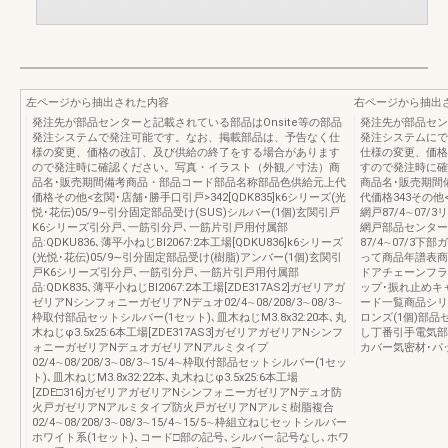
左ページから抽出された内容
右ページから抽出
発注先が部品センターと記載されている部品はOnsite等の部品
発注先が部品セン
発注システムで発注可能です。なお、掲載部品は、予告なく仕
発注システムにで
様の変更、価格の改訂、及び供給の終了をする場合があります
仕様の変更、価格
ので発注時に確認ください。写真・イラスト（外観／寸法）商
すので発注時に確
品名･販売期間備考商品・部品コード部品名称部品色供給元上代
商品名･販売期間
価格その他<玄関･店舗･勝手口引戸>342[QDK835]k6シリーズ(光
代価格343その他<
悦･花伝)05/9∼引分固定部品受け(SUS)シルバー(1個)玄関引戸
網戸87/4∼07
K6シリーズ引分戸､一筋引分戸､一筋片引戸用付属部
網戸部品センター[(R
品:QDKU836､薄平小ねじBI2067:2本工場[QDKU836]k6シリーズ
87/4∼07/3
(光悦･花伝)05/9∼引分固定部品受け(樹脂)アンバー(1個)玄関引
って商品年譜表商
戸K6シリーズ引分戸､一筋引分戸､一筋片引戸用付属部
ドアチェーンフラ
品:QDK835､薄平小ねじBI2067:2本工場[ZDE317AS2]ガゼリアガ
ップ･振れ止めキ
ゼリアNシンフォニーガゼリアNデュオ02/4∼08/208/3∼08/3∼
ード一覧商品シリー
枠取付部品セットシルバー(1セット)､皿木ねじM3.8x32:20本､丸
ロンズ(1個)部
木ねじφ3.5x25:6本工場[ZDE317AS3]ガゼリアガゼリアNシンフ
し丁番引手電気部
ォニーガゼリアNデュオガゼリアNアルミタイプ
カバー気密材･パ
02/4∼08/208/3∼08/3∼15/4∼枠取付部品セットシルバー(1セッ
ト)､皿木ねじM3.8x32:22本､丸木ねじφ3.5x25:6本工場
[ZDE□316]ガゼリアガゼリアNシンフォニーガゼリアNデュオ防
火戸ガゼリアNアルミタイプ防火戸ガゼリアNアルミ樹脂複合
02/4∼08/208/3∼08/3∼15/4∼15/5∼枠組立ねじセットシルバー
ホワイト系(1セット)､コード□部の記号､シルバー:記号なし､ホワ