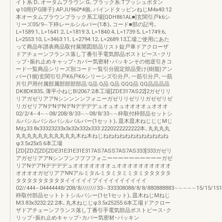
イト系:D､オータムブラウン:G､ブラック系:Tプッシュボタン
φ10用(PG障子):APJU960*4個､バインドタッピンねじM4x40:12
本オータムブラウンブラック系工場[QDH861AL■]玄関引戸k6シ
リーズ05/9∼下枠レールシルバー(1本)､コード■部の記号､
L=1589:1､L=1641:2､L=1819:3､L=1840:4､L=1739:5､L=1749:6､
L=2553:10､L=3463:11､L=2794:12､L=2689:13工場ご使用にあた
って商品年譜表商品取付展開図部品リスト錠戸車ドアクローザ
ドアチェーンフランス落し丁番引手電気部品ポストピース･クリ
ップ･振れ止めキャップ･カバー気密材･パッキンその他逆引きコ
ード一覧商品シリーズ別コード一覧引分固定部品受け(樹脂)アン
バー(1個)玄関引引戸K6戸K6シリーシズ引分戸､一筋引分戸､一筋
片引戸用付属部属部部部部品:Q品:Q品:Q品:QQQ品:QQ品品品品
DK8DK835､薄平小ねじBI2067:2本工場[ZDE317AS22]2ガゼリリ
リアガゼリアアNシンンンンフォニーガゼリリゼリリガゼゼリゼ
リガゼリアNデNデNデNデデデデュオュオュオオオオュオオオ
02/2/4∼4∼∼08/208/8/33∼∼08/8/33∼∼枠取付枠部品セットシ
ルバシルバシルバシルバルバー(1セット)､皿木皿木ねじじじMじ
Mね33.8x33323233x3x32x332x333:2220222222222本､丸丸丸丸
丸丸丸丸丸丸丸丸丸丸丸木ね木ねじねねねねねねねねねねねね
φ3.5x25x5:6本工場
[ZD[ZDZ[ZD[ZDE31E31E31E317AS7ASS7AS7AS333]333ガゼリ
アガゼリアアNシンフンフフフフォニーーーーーーーーーーガゼ
リアNデアNデデデデュオオオオオオオュオオオオオオオオオオ
オオオオガゼリアアNNアルミタルミタミタミミタミタタタタタ
タタタタタタタタタイイイイイプイイイイイイイイイ
02//444∼04444448/208/8////////33∼333308088/8/8/880888883∼∼∼∼∼15/15/15
枠取付部品セットトトシルバシー(1セ1セット)､皿木ねじMねじ
M3.83x3232:22:2本､丸木ねじじφ3.5x25255:6本工場ドアクロー
ザドアチェーンフランス落し丁番引手電気部品ポストピース･ク
リップ･振れ止めキャップ･カバー気密材･パッキン