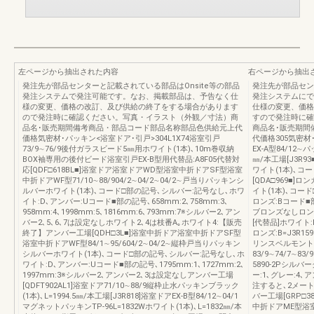
左ページから抽出された内容
右ページから抽出
発注先が部品センターと記載されている部品はOnsite等の部品
発注先が部品セン
発注システムで発注可能です。なお、掲載部品は、予告なく仕
発注システムにで
様の変更、価格の改訂、及び供給の終了をする場合があります
仕様の変更、価格
ので発注時に確認ください。写真・イラスト（外観／寸法）商
すので発注時に確
品名･販売期間備考商品・部品コード部品名称部品色供給元上代
商品名･販売期間
価格気密材･パッキン<浴室ドア･引戸>304L1X74浴室引戸
代価格305気密材･
73/9∼76/9後付ガラスビード5㎜用ホワイト(1本)､10m巻収納
EX-A型84/12∼パ
BOX袖専用の後付ビード浴室引戸EX-B型用代替品:A8F05代替対
㎜/本工場[J3R93
応[QDF□618BL■]浴室ドア浴室ドアWD型浴室中折ドアSF型浴室
ワイト(1本)､コード
中折ドアWF型71/10∼88/904/2∼04/2∼04/2∼戸当りパッキンシ
[QDA□969■
ルバーホワイト(1本)､コード□部の記号､シルバー:記号なし､ホワ
イト(1本)､コー
イト:D､アンバー:Uコード■部の記号､658mm:2､758mm:3､
ロンズ:Bコード■部の記
958mm:4､1998mm:5､1816mm:6､793mm:7※シルバー2､アン
ブロンズなしロン
バー2､5､6､7は設定なしホワイト2､4は枝番A｡ホワイト4:【販売
[代替品]ホワイト:D
終了】アンバー工場[QDH□3L■]浴室中折ドア浴室中折ドアSF型
ロンズ:B=J3R1
浴室中折ドアWF型84/1∼95/604/2∼04/2∼縦枠戸当りパッキン
リンスベルモント
シルバーホワイト(1本)､コード□部の記号､シルバー:記号なし､ホ
83/9∼74/7∼83/
ワイト:D､アンバー:Uコード■部の記号､1795mm:1､1727mm:2､
5890-2Pシル
1997mm:3※シルバー2､アンバー2､3は設定なしアンバー工場
ー:1､グレー:4
[QDFT902AL1]浴室ドア71/10∼88/9縦枠止水パッキンブラック
注すると､2メー
(1本)､L=1994.5㎜/本工場[J3R818]浴室ドアEX-B型84/12∼04/1
バー工場[GRP□
マグネットパッキンTP-96L=1832Wホワイト(1本)､L=1832㎜/本
中折ドアME型浴