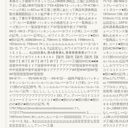
本体ロック側用マグネットゴム(J3R809:2M)は､工場にお問合せ
71/10∼88/904
下さい工場[J3R871]浴室ドアEX-A型84/12∼パッキンTP-K73Bベ
ドグレーホワイト(
ージュ(1本)､L=821㎜/本工場ご使用にあたって商品年譜表商品
イト:Dコード■部の記
取付展開図部品リスト錠戸車ドアクローザドアチェーンフラン
1816mm:108､22
ス落し丁番引手電気部品ポストピース･クリップ･振れ止めキャ
510mm:112､61
ップ･カバー気密材･パッキンその他逆引きコード一覧商品シリ
は設定なしGRPD
ーズ別コード一覧浴室中折ドアSF型浴室中折ドアWF型
品年譜表商品取付
04/2∼04/2∼戸当りパッキンシルバーホワイト(1本)､コード□部
ェーンフランス落
の記号､シルバー:記号なし､ホワイト:D､アンバー:Uコード■部の
振れ止めキャップ
■部の記号､658658mm:2､758mm:3､958mm:4､1998mm:5､
一覧商品シリーズ別
1816mm:6､793mm:7※シルシルルルルルルルバー2バー2バ2バ
本)､コード■部の記号
22バ2､ア､アンバー2､5､6､7は設定なしホワイホワホワイイイホ
[QDA□9699■
ト2､ト2､､､､､4は枝枝番A｡番A番番番A｡番番番番番番ホワイホ
ッキンンシルバシ
ワイホワイホワイト4:ト4:ト4:ト【販売【販売【販売【販売【販
□ド□部ののの記
売終了】終了】終了】終了】終了】アンバー工場[QDH□3L■■]■
ルバルルル:記記
浴室中中中折ドドア浴室中中中折ドアアアアSF型浴室中中浴室
ししホワワワイワ
中中浴室室中室中浴室中折ドアアアアアアアWF型WWF型WF型
コドココドココー
WF型型型型型WF型型型
■部の■部の記号､
84/4/11∼∼∼95/604/4/22∼∼04/4/22∼∼縦枠戸縦当りパッキッ
07㎜:L7:L77707､
キキンシルバシルバシルバシルバルバーホワイト(1本)､コード□
㎜:19999959595
ド□部のの記記部号､号､シシルルルバールバルルルルバルルバル
ブブロロンズなし
ルバルバ:記号:::::なししし､し､しししししししししししホワワワ
浴室用･浴室タ浴
イワワワワワワワワワワワワワト:DD､アン､アバー:Uコドココド
ルルルルけ戸け戸
ココーードドコーードコドコド■部の■部ののの■部の部の■部の
パッりパりパパり
のの■部の■部ののの記号､号
キキキ[代替替[代
1791795mm5mm5mmmmm5mmmmmm:1:1､
ト:D=J3RRR1
11721177mmmmmmmmmmmmmmmmmmmm:2､､､､､､､､
なし===なし==な
1997mm7mm:3※シル※シルシー2バー2222222222､アンバババ
JJ3RJJ151555
ー2バー2､3は､､3ははははははははははははは設定定定定な定定
ズ工場[J3[J3J[J
定定定定定しししアンバー工場
ガラススドアスド