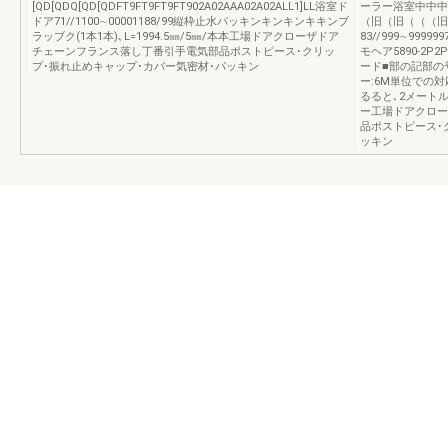
[QD[QDQ[QD[QDFT9FT9FT9FT902A02AAA02A02ALL1]LL浴室ド
ーラー浴室中中中
ドア71//1100∼00001188/99縦枠止水パッキンキンキンキキンブ
（旧（旧（（（旧
ラッブク(1本1本)､L=1994.5㎜/5㎜/本本工場ドアクローザドア
83//999∼999999
チェーンフランス落し丁番引手電気部品ポストピース･クリッ
モヘア5890-2P
プ･振れ止めキャップ･カバー気密材･パッキン
ード■部の記部の号
ー:6M単位での
るると､2メート
ー工場ドアクロー
品ポストピース･
ッキン