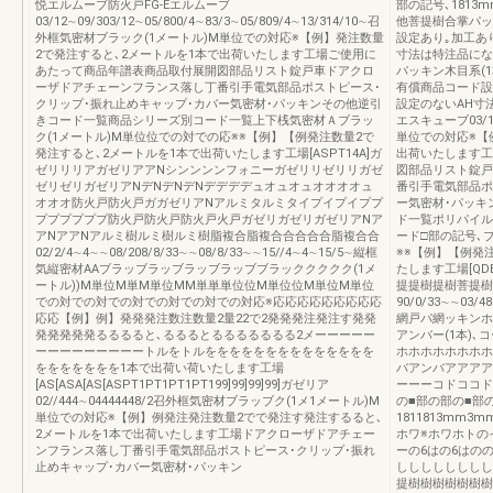
悦エルムーブ防火戸FG-Eエルムーブ
部の記号､1813
03/12∼09/303/12∼05/800/4∼83/3∼05/809/4∼13/314/10∼召
他菩提樹合掌パッ
外框気密材ブラック(1メートル)M単位での対応※【例】発注数量
設定あり｡加工あ
2で発注すると､2メートルを1本で出荷いたします工場ご使用に
寸法は特注品になりま
あたって商品年譜表商品取付展開図部品リスト錠戸車ドアクロ
パッキン木目系(1本
ーザドアチェーンフランス落し丁番引手電気部品ポストピース･
有償商品コード設
クリップ･振れ止めキャップ･カバー気密材･パッキンその他逆引
設定のないAH寸法
きコード一覧商品シリーズ別コード一覧上下桟気密材Ａブラッ
エスキューブ03/
ク(1メートル)M単位位での対での応※※【例】【例発注数量2で
単位での対応※【
発注すると､2メートルを1本で出荷いたします工場[ASPT14A]ガ
出荷いたします工
ゼリリリアガゼリアアNシンンンンフォニーガゼリリゼリリガゼ
図部品リスト錠戸
ゼリゼリガゼリアNデNデNデNデデデデュオュオュオオオオュ
番引手電気部品ポ
オオオ防火戸防火戸ガガゼリアNアルミタルミタイプイプイププ
ー気密材･パッキ
ププププププ防火戸防火戸防火戸火戸ガゼリガゼリガゼリアNア
ド一覧ポリパイルP
アNアアNアルミ樹ルミ樹ルミ樹脂複合脂複合合合合合脂複合合
ード□部の記号､ブ
02/2/4∼4∼∼08/208/8/33∼∼08/8/33∼∼15//4∼4∼15/5∼縦框
※※【例】【例発
気縦密材AAブラッブラッブラッブラッブブラッククククク(1メ
たします工場[QD
ートル))M単位M単M単位MM単単単位位M単位位M単位M単位
提提樹提樹菩提樹
での対での対での対での対での対での対応※応応応応応応応応応
90/0/33∼∼03/48
応応【例】例】発発発注数注数量2量22で2発発発注発注す発発
網戸パ網ッキンホ
発発発発発るるるると､るるるとるるるるるるる2メーーーーー
アンバー(1本)､
ーーーーーーーーートルをトルをををををををををををををを
ホホホホホホホホ
ををををををを1本で出荷い荷いたします工場
バアンバアアアア
[AS[ASA[AS[ASPT1PT1PT1PT199]99]99]99]ガゼリア
ーーーコドココド
02//444∼04444448/2召外框気密材ブラッブク(1メ1メートル)M
の■部の部の■部
単位での対応※【例】例発注発注数量2でで発注す発注するると､
1811813mm3
2メートルを1本で出荷いたします工場ドアクローザドアチェー
ホワ※ホワホトの
ンフランス落し丁番引手電気部品ポストピース･クリップ･振れ
ーの6はの6はの
止めキャップ･カバー気密材･パッキン
しししししししし
提樹樹樹樹樹樹樹･や