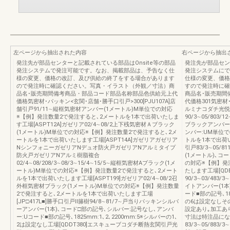
左ページから抽出された内容
右ページから抽出
発注先が部品センターと記載されている部品はOnsite等の部品
発注先が部品セン
発注システムで発注可能です。なお、掲載部品は、予告なく仕
発注システムにで
様の変更、価格の改訂、及び供給の終了をする場合があります
仕様の変更、価格
ので発注時に確認ください。写真・イラスト（外観／寸法）商
すので発注時に確
品名･販売期間備考商品・部品コード部品名称部品色供給元上代
商品名･販売期間
価格気密材･パッキン<玄関･店舗･勝手口引戸>300[PJU107A]店
代価格301気密材･
舗引戸91/11∼縦框気密材アンバー(1メートル)M単位での対応
ルミナコダチ光悦
※【例】発注数量2で発注すると､2メートルを1本で出荷いたしま
90/3∼05/803/1
す工場[ASPT12A]ガゼリア02/4∼08/2上下桟気密材Ａブラック
ブラックアンバー(
(1メートル)M単位での対応※【例】発注数量2で発注すると､2メ
ンバー:UM単位
ートルを1本で出荷いたします工場[ASPT14A]ガゼリアガゼリア
トルを1本で出荷い
NシンフォニーガゼリアNデュオ防火戸ガゼリアNアルミタイプ
引戸83/3∼05/8
防火戸ガゼリアNアルミ樹脂複合
(1メートル)､コ
02/4∼08/208/3∼08/3∼15/4∼15/5∼縦框気密材Aブラック(1メ
の対応※【例】発
ートル)M単位での対応※【例】発注数量2で発注すると､2メート
たします工場[QD
ルを1本で出荷いたします工場[ASPT199]ガゼリア02/4∼08/2召
90/3∼03/483/
外框気密材ブラック(1メートル)M単位での対応※【例】発注数量
イトアンバー(1本
2で発注すると､2メートルを1本で出荷いたします工場
ード■部の記号､18
[JP□417L■]勝手口引戸Ⅱ籐樹94/8∼81/7∼戸当りパッキンシルバ
の6は設定なしその
ーアンバー(1本)､コード□部の記号､シルバー:記号なし､アンバ
設定あり｡加工あ
ー:Uコード■部の記号､1825mm:1､2､2200mm:5※シルバーの1､
寸法は特注品になり
2は設定なし工場[QDDT380]エスキューブコダチ断熱玄関引戸光
83/3∼05/88