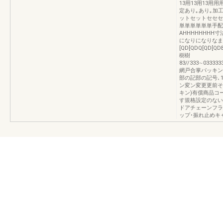
13用13用13用
定あり｡あり｡加工
ットセットセセセ
単単単単単単手配
AHHHHHHH
になりになりなま
[QD[QDQ[QD[Q
樹樹
83//333∼0333333
網戸合掌パッキン
部の記部の記号､1号
ン変ン変更更前そ
キン)有償商品コ
す規格設定のない
ドアチェーンフラ
ップ･振れ止めキ