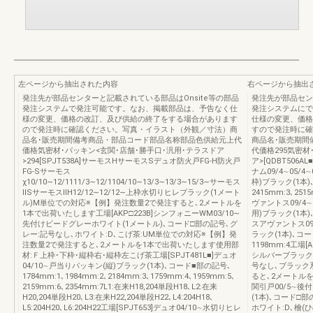
左ページから抽出された内容
右ページから抽出
発注先が部品センターと記載されている部品はOnsite等の部品
発注先が部品セン
発注システムで発注可能です。なお、掲載部品は、予告なく仕
発注システムにで
様の変更、価格の改訂、及び供給の終了をする場合があります
仕様の変更、価格
ので発注時に確認ください。写真・イラスト（外観／寸法）商
すので発注時に確
品名･販売期間備考商品・部品コード部品名称部品色供給元上代
商品名･販売期間
価格気密材･パッキン<玄関･店舗･勝手口･汎用･テラスドア
代価格295気密材
>294[SPJT538A]サーモスHサーモスSデュオ防火戸FG-H防火戸
ア>[QDBT50
FG-Sサーモス
ナム09/4∼05/4∼
χ10/10∼12/1111/3∼12/1104/10∼13/3∼13/3∼15/3∼サーモス
枠)ブラック(1本)､
ⅡSサーモスⅡH12/12∼12/12∼上枠水切りヒレブラック(1メート
2415mm:3､25
ル)M単位での対応※【例】発注数量2で発注すると､2メートルを
ヴァントス09/4
1本で出荷いたします工場[AKP□223B]シンフォニーWM03/10∼
用)ブラック(1本)､
先付けビードグレーホワイト(1メートル)､コード□部の記号､グ
スアヴァントス09
レー:記号なし､ホワイト:D､こげ茶:UM単位での対応※【例】発
ラック(1本)､コード
注数量2で発注すると､2メートルを1本で出荷いたします使用部
1198mm:4工場[
材:Ｆ上枠･下枠･縦枠右･縦枠左こげ茶工場[SPJT481L■]デュオ
シルバーブラック系
04/10∼戸当りパッキン(縦)ブラック(1本)､コード■部の記号､
号なし､ブラック
1784mm:1､1984mm:2､2184mm:3､1759mm:4､1959mm:5､
ると､2メートルを
2159mm:6､2354mm:7L1:在来H18,204単段H18､L2:在来
関引戸00/5∼
H20,204単段H20､L3:在来H22,204単段H22､L4:204H18､
(1本)､コード□
L5:204H20､L6:204H22工場[SPJT653]デュオ04/10∼水切りヒレ
ホワイト:D､檜(