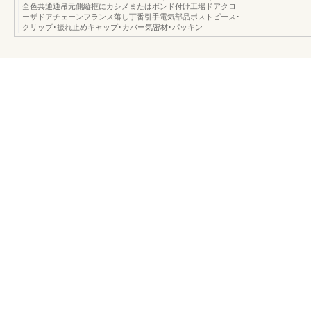
全色共通通吊元側縦框にカシメまたはボンド付け工場ドアクロ
ーザドアチェーンフランス落し丁番引手電気部品ポストピース･
クリップ･振れ止めキャップ･カバー気密材･パッキン