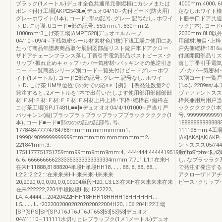
ブラック(1メートル)デュオ全色共通吊元側縦框にカシメまたは
4000mm:4000
ボンド付け工場[AKP□543L■]デュオ04/10∼先付ビード(防火用)
定なしホワイト檜(
グレーホワイト(1本)､コード□部の記号､グレー:記号なし､ホワイ
ト勝手口ドア共通品9
ト:D､こげ茶:Uコード■部の記号､550mm:1､830mm:2､
ック(1本)､コード■
1000mm:3こげ茶工場[AMPT528]デュオエルムーブ
2030mm:8L8
04/10∼09/4∼下桟気密シール材素材色(1枚)下浅工場ご使用にあ
用部材:無目･上枠
たって商品年譜表商品取付展開図部品リスト錠戸車ドアクロー
戸先側縦枠:18
ザドアチェーンフランス落し丁番引手電気部品ポストピース･ク
付展開図部品リス
リップ･振れ止めキャップ･カバー気密材･パッキンその他逆引き
落し丁番引手電気
コード一覧商品シリーズ別コード一覧先付けビードグレーホワ
プ･カバー気密材
イト(1メートル)､コード□部の記号､グレー:記号なし､ホワイ
ズ別コード一覧戸
ト:D､こげ茶:UM単位位での対での応※※【例】【例発注数量2で
(1本)､2289㎜
発注すると､2メートルを1本で出荷いたします使用部用部部部部
ヴァァァントスススス
材:Ｆ材:Ｆ材:Ｆ材:ＦＦ材:Ｆ材材上枠上枠･下枠･縦枠右･縦枠左
枠兼兼用用用戸当
こげ茶工場[SPJT481L■■]■デュオオオ04/4/101000∼戸当り戸
ッククククク(1本
パッキンン(縦)ブラッブラッブラッブラッブブラッククククク(1
号､999999999
本)､コード■ード■部ののの記の記部号､号､
18888888888
177848477774784788mmmm:mmmmmm1､
111198mm:4工
1999849899999999999mmmmmm:mmmmmmm2､
[AK[AKA[AK[A
221841mm:3､
ントススス05//4
1751177751751759mm99mm9mm9mm:4､:444:444:44444195199mm9mm::5､:21
系(1メ1メートル
6､6､6666666662333353333333333334mmm:7:7L1:L1:1在来H
し､なブラッラク
在来H11888,81888204単段H単段HH18､､､､88､8､88､88､､
で発注す発注する
L2:2::2:2:2::::在来来来HH来来来H来来来
アクローザドアチ
20,2020,0,0,0,00,0,0,00204単段H20､L3:L3:在来H在来来来来在来
ピース･クリップ
在来222222,2204単段段段H段H222222､
L4::4:4444::::20420422HHH18HHH18HHHH18HHHHHH､､
L5､､､､L､:202200200020202020022004H20､L06:204H22工場
[SP[SPS[SP[SPJT6JT6JT6JT653]53]53]53]デュオオ
04//1110∼111111水切りヒレブラッブク(1メ1メートル)デュオ