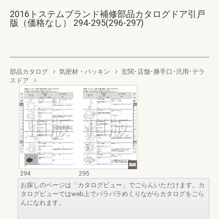
2016トステムブランド補修部品カタログドア引戸
版（価格なし） 294-295(296-297)
部品カタログ
気密材・パッキン
玄関･店舗･勝手口･汎用･テラ
スドア
294
295
お探しのページは「カタログビュー」でごらんいただけます。カ
タログビューではweb上でパラパラめくりながらカタログをごら
んになれます。