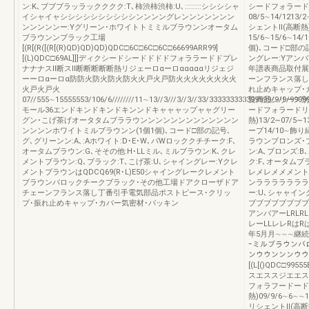
ン:K､ブブブラッラックククク:T､柿渋柿渋柿:U､::::::::シシシシャ
シードフォラード
イシャイャシシシシシシシシシシンンンングレンンンンンンン
08/5∼14/1213/2
ンンンンンー:Yグリーン･ホワイトトミミルブラウンンオータム
シェントⅡ(高断熱
ブラウンンブラック工場
15/6∼15/6∼
[(R[(R([(R[(R)QD)QD)QD)QDC□6C□6C□6C□66699ARR99]
個)､コード□部の
[(L)QDC□69AL]]]ディクシードシードドドドフォララードドプレ
ングレー:Yアン
ナナナスⅡ断スⅡ断断断断断熱リジェーロαーロαααααリジェジ
年譜表商品取付展
ーーロαーロα防防火防火防火防火火戸火戸防火火火火火火火火
ーンフランス落し
火戸火戸火
れ止めキャップ･
07//555∼15555553/106/6////////11∼13//3///3//3//33/333333333399999/9/9/
覧商品シリーズ別コ
モール36エンドキンドキンドキンンドキャャャップャャグリー
ードフォラードリ
グン･こげ茶げオータタムブララウンンンンンンンンンンンンン
熱)13/2∼07/5∼
ンンンンホワイトミルブラウンン(1個1個)､コード□部の記号､
ーブ14/10∼
グ､グリーンン:A､:Aホワイト:D･E･W､バWロッククチチーク:F､
ラウンブロンズ･
オータムブラウン:G､そその他:H･LLミル､ミルブラウン:K､クレ
ン:A､ブロンズ:B
メントブラウン:Q､ブラック:T､こげ茶:U､シャイングレー:Yクレ
ク:F､オータムブラ
メントブラウンはQDCQ69(R･L)E50シャイングレークレメント
レメレメメメント
ブラウンバロックチークブラック･その他工場ドアクローザドア
ンララララララララ
チェーンフランス落し丁番引手電気部品ポストピース･クリッ
ー:U､シャャイン
プ･振れ止めキャップ･カバー気密材･パッキン
ブブブブブブブブブラ
アンバアーLRLR
レーLLレレRはR
年5月月∼∼∼継続∼
ｰミルブラウンバ
ンウウンンンウウンン
[(L[()QDC□
スエススジエエス
フォラフードード
熱)09/9/6∼6∼∼13
リシェントⅡ(高断熱