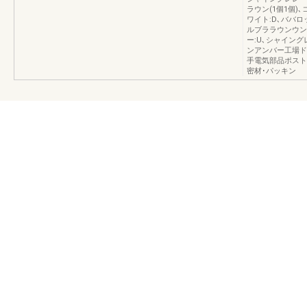
ラウン(1個1個)
ワイト:D､ババロ
ルブララウンウン:
ー:U､シャイン
ンアンバー工場ド
手電気部品ポスト
密材･パッキン