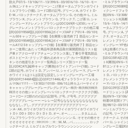
防火戸07/5∼13/106/11∼13/399/6∼03/0516/10∼16/10∼モー
ｰミルブラウンバ
ル36エンドキャップグリーン･こげ茶オータムブラウンホワイト
[(R)QDC□955
ミルブラウン(1個)､コード□部の記号､グリーン:A､ホワイト:D･
ィクシードフォラ
E･W､バロックチーク:F､オータムブラウン:G､その他:H･L､ミル
熱)09/6∼13/308/
ブラウン:K､クレメントブラウン:Q､ブラック:T､こげ茶:U､シャ
リシェントⅡ(高断
イングレー:YクレメントブラウンはQDCQ69(R･L)E50シャイン
15/6∼15/6∼
グレークレメントブラウンバロックチークブラック･その他工場
ータムブラウンブ
[(R)QDDY856R][(L)QDDY856L]ボイーズⅡAPドア01/4∼05/10モ
号､グリーン:A､ブ
ール50キャップグレー(1個)【在庫限り販売終了】部品センター
ク:F､オータムブラ
[(R)QDDY854R][(L)QDDY854L]ボイーズⅡAPドア01/4∼05/10モ
レメントブラウン:
ールA112.5キャップグレー(1個)【在庫限り販売終了】部品セン
イングレー:YP色
ターご使用にあたって商品年譜表商品取付展開図部品リスト錠
LRは枝番Cグルエ:0
戸車ドアクローザドアチェーンフランス落し丁番引手電気部品
ｰミルブラウンバ
ポストピース･クリップ･振れ止めキャップ･カバー気密材･パッ
[QDG□581A
キンその他逆引きコード一覧商品シリーズ別コード一覧
トⅡ(断熱)09/6∼13
[(L)QDK□47L]縦枠キャップ(断熱)ホワイトアンバー(1個)､コード
B1エンドキャッ
□部の記号､ホワイト:D､アンバー:U､シャイングレー:Y､グレー:Y
レメントブラウン(
ホワイイトLはトLは設定な設定しシャイングレーグレー工場
ト:D､バロックチ
[(R)QDF□1446R4]]][(L[()QDF□11446L4]フォラララードフォルル
クレメントブラウン
ルマ06//1111∼∼13/302//10100∼006/10上枠カ上バーサイイド
ー:Yバロックチ
キャャャップグレーグレーグレグレググレ･柿渋･柿渋柿渋柿渋
[QDG□391]
柿渋そその他シャイングレーババロックチークークククク(1個)､
ードリシェント(
コード□ード□部ののの記の記部号､グ号､グ号号､ググググググ
熱)09/9∼13/106/
グググググレーレーー:ーレレー記号なななななななななななな
特選OR玄関ドアリ
なななし､グし､グググググググググググググググリーン
熱)98/12∼03
ン:A･:AX､ホワイホワホワイホホワワイイホワワイホワイホワイ
ーンミルブラウン
ト:Dト:DDト:DDト:Dト:Dト:D､オー､オー､､､､､､､､タタムムム
の記号､リーフグリ
ブムブラウンラウンウウンンンンウンンンン:G､:そそその他そそ
クチーク:J､その他
そそそそそそそそ:::HH:H:H･::::H::::M､M､､バ､､､､､､､､､､ロック
バー:U､シャイ
ックチーク:J､ミルブミルブルウンラウンンンンンンンンン
ングレー工場[(R)Q