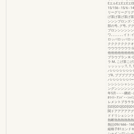
EエルEエEエEエ
15/156∼15/
リーグリーグリグ
げ茶げ茶げ茶げ茶
ンンンブロンズ･
部の号､グ号､ググ
ブロンンンンンンン
ワ､､､､､､､イト
ロッバロッバロッ
クククククククオ
ウウウウウウウ:G､
他他他他他他他他他他
ブラウブラン:K
ラ:M､こげ茶こげ茶
ッッッッッ:T､T
ババババババババー:
ブR､ブブブブブブ
バババババババーLR
シシシシシャシシ
ングンンンンンンン
年5月∼∼∼継続
ﾎﾜｲﾄ･ｱﾝﾊﾞｰ
レメントブラウラ
[QD[QDQ[QD[Q
関ドアアアアアグ
ドドリシェシント
熱断熱熱熱熱熱熱
熱)))09//666∼166
縦格子B1エンド
シャイングレレー