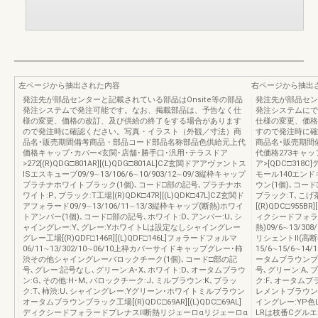
左ページから抽出された内容
右ページから抽出
発注先が部品センターと記載されている部品はOnsite等の部品
発注先が部品セン
発注システムで発注可能です。なお、掲載部品は、予告なく仕
発注システムにで
様の変更、価格の改訂、及び供給の終了をする場合があります
仕様の変更、価格
ので発注時に確認ください。写真・イラスト（外観／寸法）商
すので発注時に確
品名･販売期間備考商品・部品コード部品名称部品色供給元上代
商品名･販売期間
価格キャップ･カバー<玄関･店舗･勝手口･汎用･テラスドア
代価格273キャッ
>272[(R)QDG□801AR][(L)QDG□801AL]CZ玄関ドアアヴァントス
ア>[QDC□318C
ISエスキューブ09/9∼13/106/6∼10/903/12∼09/3縦枠キャップ
モール140エン
プラチナホワイトブラック(1個)､コード□部の記号､プラチナホ
ウン(1個)､コー
ワイト:P､ブラック:T工場[(R)QDK□47R][(L)QDK□47L]CZ玄関ド
ブラック:T､こげ
アフォラード09/9∼13/106/11∼13/3縦枠キャップ(断熱)ホワイ
[(R)QDC□955
トアンバー(1個)､コード□部の記号､ホワイト:D､アンバー:U､シ
ィクシードフォラ
ャイングレー:Y､グレー:YホワイトLは設定なしシャイングレー
熱)09/6∼13/308/
グレー工場[(R)QDF□146R][(L)QDF□146L]フォラードフォルマ
リシェントⅡ(高断
06/11∼13/302/10∼06/10上枠カバーサイドキャップグレー･柿
15/6∼15/6∼
渋その他シャイングレーバロックチーク(1個)､コード□部の記
ータムブラウンブ
号､グレー:記号なし､グリーン:A･X､ホワイト:D､オータムブラウ
号､グリーン:A､ブ
ン:G､その他:H･M､バロックチーク:J､ミルブラウン:K､ブラッ
ク:F､オータムブラ
ク:T､柿渋:U､シャイングレー:Yグリーン･ホワイトミルブラウン
レメントブラウン:
オータムブラウンブラック工場[(R)QDC□69AR][(L)QDC□69AL]
イングレー:YP色
ディクシードフォラードプレナスⅡ断熱リジェーロαリジェーロα
LRは枝番Cグルエ:0