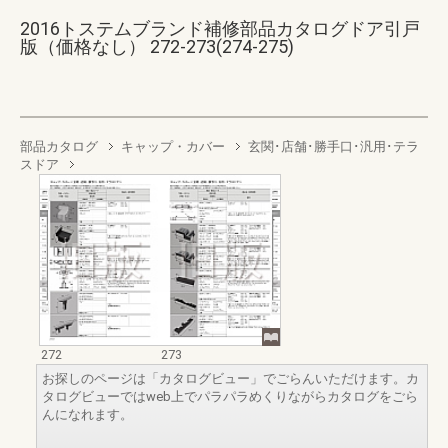
2016トステムブランド補修部品カタログドア引戸
版（価格なし） 272-273(274-275)
部品カタログ
キャップ・カバー
玄関･店舗･勝手口･汎用･テラ
スドア
272
273
お探しのページは「カタログビュー」でごらんいただけます。カ
タログビューではweb上でパラパラめくりながらカタログをごら
んになれます。