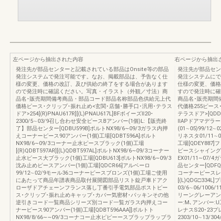
左ページから抽出された内容
右ページから抽出
発注先が部品センターと記載されている部品はOnsite等の部品
発注先が部品セン
発注システムで発注可能です。なお、掲載部品は、予告なく仕
発注システムにで
様の変更、価格の改訂、及び供給の終了をする場合があります
仕様の変更、価格
ので発注時に確認ください。写真・イラスト（外観／寸法）商
すので発注時に確
品名･販売期間備考商品・部品コード部品名称部品色供給元上代
商品名･販売期間
価格ピース･クリップ･振れ止め<玄関･店舗･勝手口･汎用･テラス
代価格255ピース
ドア>254[(R)PNAU617R][(L)PNAU617L]BFボイーズⅡ20･
テラスドア>[QD
2300/5∼03/9召し合わせ安全ピースBアンバー(1個)L:【販売終
ⅡAPドアマデラ
了】部品センター[QDBU599B]ポルトNX98/6∼09/3ガラス内押
(01∼05)99/12∼0
えコーナーピース90アンバー(1個)工場[QDBT596A]ポルト
リネスタ01/11
NX98/6∼09/3コーナー止水ピースブラック(1個)工場
工場[QDEY887
[(R)QDBT597AR][(L)QDBT597AL]ポルトNX98/6∼09/3コーナー
ピースシャイングレ
止水ピース大ブラック(1個)工場[QDBU613]ポルトNX98/6∼09/3
EX01/11∼07
沈み止めピースアンバー(1個)工場[QDCR66]アルベーロ
品センター[QDFQ
99/12∼02/9モール36コーナーピースブロンズ(1個)工場ご使用
コーナーピースレッド
にあたって商品年譜表商品取付展開図部品リスト錠戸車ドアク
[(L)QDG□334
ローザドアチェーンフランス落し丁番引手電気部品ポストピー
03/6∼06/1006
ス･クリップ･振れ止めキャップ･カバー気密材･パッキンその他
リーングレーアン
逆引きコード一覧商品シリーズ別コード一覧ガラス内押えコー
ー:M､アンバー:U
ナーピース90アンバー(1個)工場[QDBT596AAA]]ポルトト
レナスS20･23プ
NX98/8/66∼∼09/3コーナコー止水ピピーースブラッブラッブラ
2303/10∼13/30