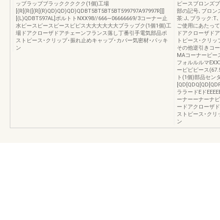
ッブラッブブラッククククク(1個)工場
ピースブロンズブ
[(R[(R([(R[(R)QD)QD)QD)QDBT5BT5BT5BT599797A97997R]]]
部の記号､ブロンズ
[(L)QDBT597AL]ポルトトNXX98//666∼06666669/3コーナー止
茶:J､ブラック:
水ピースピースピースピピス大大大大大大ブラッブク(1個1個)工
ご使用にあたって
場ドアクローザドアチェーンフランス落し丁番引手電気部品ポ
ドアクローザドア
ストピース･クリップ･振れ止めキャップ･カバー気密材･パッキ
トピース･クリッ
ン
その他逆引きコー
MAコーナーピース
フォルルルマEXXX
ーピピピース(6
ト(1個)部品セン
[QD[QDQ[QD[QD
ララードEドEEEEE
ーナーーナーナピ
ードアクローザド
ストピース･クリ
ン