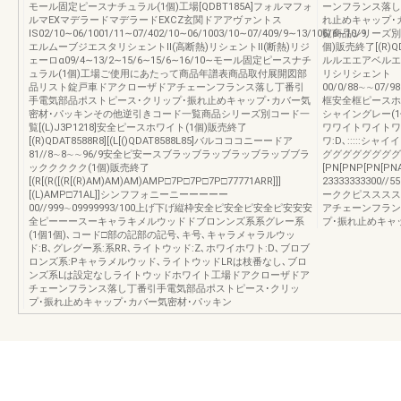
モール固定ピースナチュラル(1個)工場[QDBT185A]フォルマフォ
ーンフランス落し
ルマEXマデラードマデラードEXCZ玄関ドアアヴァントス
れ止めキャップ･
IS02/10∼06/1001/11∼07/402/10∼06/1003/10∼07/409/9∼13/106/6∼10/9
覧商品シリーズ別
エルムーブジエスタリシェントⅡ(高断熱)リシェントⅡ(断熱)リジ
個)販売終了[(R)QD
ェーロα09/4∼13/2∼15/6∼15/6∼16/10∼モール固定ピースナチ
ルルエエアベルエ
ュラル(1個)工場ご使用にあたって商品年譜表商品取付展開図部
リシリシェント
品リスト錠戸車ドアクローザドアチェーンフランス落し丁番引
00/0/88∼∼07/98
手電気部品ポストピース･クリップ･振れ止めキャップ･カバー気
框安全框ピースホ
密材･パッキンその他逆引きコード一覧商品シリーズ別コード一
シャイングレー(1
覧[(L)J3P1218]安全ピースホワイト(1個)販売終了
ワワイトワイトワ
[(R)QDAT8588R8][(L[()QDAT8588L85]バルコココニーードア
ワ:D､:::::
81//8∼8∼∼96/9安全ピ安ースブラッブラッブラッブラッブブラ
グググググググググ
ッククククク(1個)販売終了
[PN[PNP[PN[PN
[(R[(R([(R[(R)AM)AM)AM)AMP□7P□7P□7P□77771ARR]]]
23333333300
[(L)AMP□71AL]]シンフフォニーニーーーーー
ーククピスススス
00//999∼09999993/100上げ下げ縦枠安全ピ安全ピ安全ピ安安安
アチェーンフラン
全ピーーースーキャラキメルウッドドブロンンズ系系グレー系
プ･振れ止めキャ
(1個1個)､コード□部の記部の記号､キ号､キャラメャラルウッ
ド:B､グレグー系:系RR､ライトウッド:Z､ホワイホワト:D､ブロブ
ロンズ系:Pキャラメルウッド､ライトウッドLRは枝番なし､ブロ
ンズ系Lは設定なしライトウッドホワイト工場ドアクローザドア
チェーンフランス落し丁番引手電気部品ポストピース･クリッ
プ･振れ止めキャップ･カバー気密材･パッキン