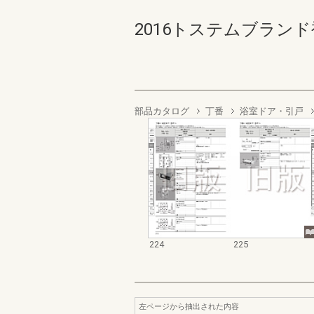
2016トステムブランド補
部品カタログ
丁番
浴室ドア・引戸
224
225
左ページから抽出された内容