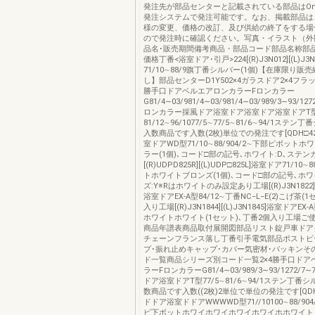
発注先が部品センターと記載されている部品はOns
発注システムで発注可能です。なお、掲載部品は
様の変更、価格の改訂、及び供給の終了をする場
ので発注時に確認ください。写真・イラスト（外
品名･販売期間備考商品・部品コード部品名称部
価格丁番<浴室ドア･引戸>224[(R)J3N012][(L)J3
71/10∼88/9旗丁番シルバー(1個)【在庫限り販
し】部品センターD1Y502×4ガラスドア2×4フラッ
勝手口ドアベルエアロンカラーFロンカラー
G81/4∼03/981/4∼03/981/4∼03/989/3∼93/127
ロンカラー採風ドア浴室ドア浴室ドア浴室ドアT
81/12∼96/1077/5∼77/5∼81/6∼94/1ステン
入数商品です入数(2枚)単位での発注です[QDH□4
室ドアWD型71/10∼88/904/2∼下部ピボット
ラー(1個)､コード□部の記号､ホワイト:D､ステン
[(R)UDPD825R][(L)UDP□825L]浴室ドア71/10
トホワイトブロンズ(1個)､コード□部の記号､ホワ
ズ:Y※Rはホワイトのみ設定あり工場[(R)J3N1822][(L
浴室ドアEX-A型84/12∼丁番NC−L−E(2)こげ茶(
入り工場[(R)J3N1844][(L)J3N1845]浴室ドアEX-
ホワイトホワイト(1セット)､丁番2個入り工場ご
商品年譜表商品取付展開図部品リスト錠戸車ドア
チェーンフランス落し丁番引手電気部品ポストピ
プ･振れ止めキャップ･カバー気密材･パッキンそ
ド一覧商品シリーズ別コード一覧2×4勝手口ドア
ラーFロンカラーG81/4∼03/989/3∼93/1272/7∼
ドア浴室ドアT型77/5∼81/6∼94/1ステン丁番シ
数商品です入数((2枚)2単位で単位の発注です[QDH
ドドア浴室ドドアWWWWD型71//10100∼88/904
ピ下ボットホワイホワイホワイホワイホホワイト