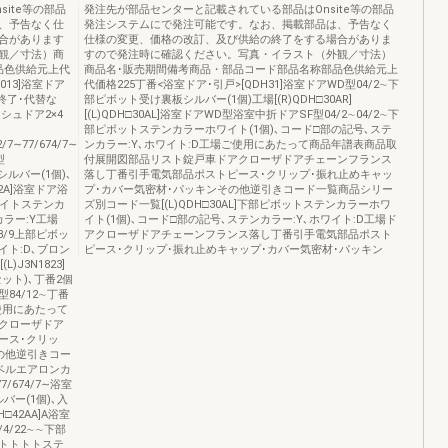
ite等の部品
発注先が部品センターと記載されている部品はOnsite等の部品
、予告なく仕
発注システムにで発注可能です。なお、掲載部品は、予告なく
合があります
仕様の変更、価格の改訂、及び供給の終了をする場合がありま
観／寸法）商
すので発注時に確認ください。写真・イラスト（外観／寸法）
品色供給元上代
商品名･販売期間備考商品・部品コード部品名称部品色供給元上
N013]浴室ドア
代価格225丁番<浴室ドア･引戸>[QDH31]浴室ドアWD型04/2∼下
売終了･代替な
部ピボット受け裏板シルバー(1個)工場[(R)QDH□30AR]
シュドア2×4
[(L)QDH□30AL]浴室ドアWD型浴室中折ドアSF型04/2∼04/2∼下
部ピボットステンカラーホワイト(1個)､コード□部の記号､ステ
2/7∼77/674/7∼
ンカラー:Y､ホワイト:D工場ご使用にあたって商品年譜表商品取
型
付展開図部品リスト錠戸車ドアクローザドアチェーンフランス
丁番シルバー(1個)､
落し丁番引手電気部品ポストピース･クリップ･振れ止めキャッ
2A]浴室ドア浴
プ･カバー気密材･パッキンその他逆引きコード一覧商品シリー
ホワイトステンカ
ズ別コード一覧[(L)QDH□30AL]下部ピボットステンカラーホワ
カラー:Y工場
イト(1個)､コード□部の記号､ステンカラー:Y､ホワイト:D工場ド
∼88/9上部ピボッ
アクローザドアチェーンフランス落し丁番引手電気部品ポスト
イト:D､ブロン
ピース･クリップ･振れ止めキャップ･カバー気密材･パッキン
)J3N1823]
1セット)､丁番2個
A型84/12∼丁番
使用にあたって
クローザドア
ース･クリッ
の他逆引きコー
ベルエアロンカ
77/674/7∼浴室
ルバー(1個)､入
□42AA]A浴室
/4/22∼∼下部
トトトトステ